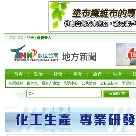
新使用者?
註冊
|
會員登入
首頁
政治
社會
美食
旅遊
生活
新聞總覽
圖片集
最多人瀏覽
民調中心
公共消息
公私立招考
學習新