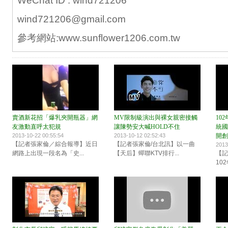
WeChat ID : wind721206
wind721206@gmail.com
參考網站:www.sunflower1206.com.tw
賣酒新花招「爆乳夾開瓶器」網
MV限制級演出與裸女親密接觸
10
友激動直呼太犯規
讓陳勢安大喊HOLD不住
統國
2013-10-22 00:55:54
2013-10-12 02:52:43
開創
【記者張家倫／綜合報導】近日
【記者張家倫/台北訊】以一曲
2013
網路上出現一段名為「史...
【天后】蟬聯KTV排行...
【記
10