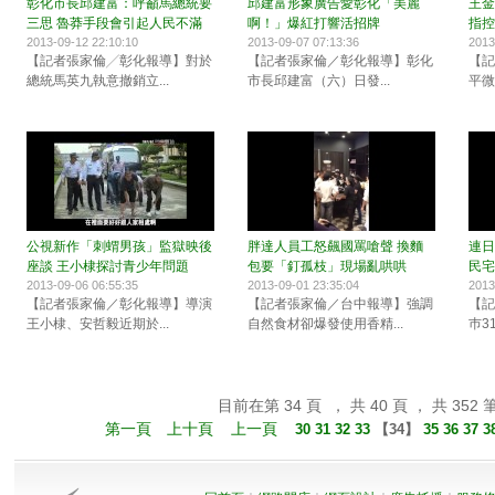
彰化市長邱建富：呼籲馬總統要
邱建富形象廣告愛彰化「美麗
王金
三思 魯莽手段會引起人民不滿
啊！」爆紅打響活招牌
指控
2013-09-12 22:10:10
2013-09-07 07:13:36
2013
【記者張家倫╱彰化報導】對於
【記者張家倫／彰化報導】彰化
【記
總統馬英九執意撤銷立...
市長邱建富（六）日發...
平微
公視新作「刺蝟男孩」監獄映後
胖達人員工怒飆國罵嗆聲 換麵
連日
座談 王小棣探討青少年問題
包要「釘孤枝」現場亂哄哄
民宅
2013-09-06 06:55:35
2013-09-01 23:35:04
2013
【記者張家倫／彰化報導】導演
【記者張家倫／台中報導】強調
【記
王小棣、安哲毅近期於...
自然食材卻爆發使用香精...
巿3
目前在第 34 頁 ， 共 40 頁 ， 共 352 
第一頁
上十頁
上一頁
30
31
32
33
【
34
】
35
36
37
3