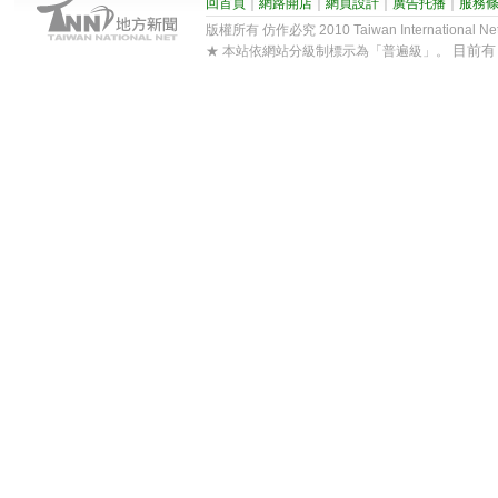
回首頁
｜
網路開店
｜
網頁設計
｜
廣告托播
｜
服務
版權所有 仿作必究 2010 Taiwan International Net Co
目前
★ 本站依網站分級制標示為「普遍級」。