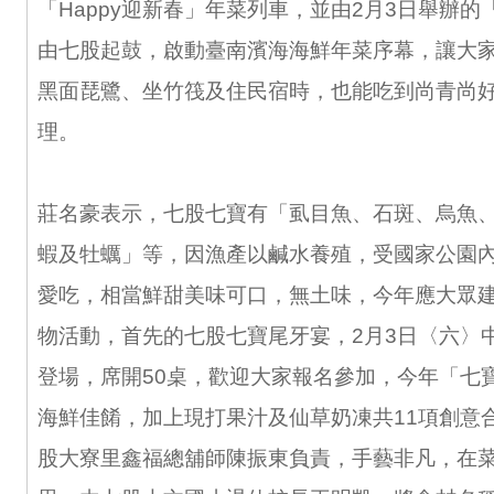
「Happy迎新春」年菜列車，並由2月3日舉辦的
由七股起鼓，啟動臺南濱海海鮮年菜序幕，讓大
黑面琵鷺、坐竹筏及住民宿時，也能吃到尚青尚
理。
莊名豪表示，七股七寶有「虱目魚、石斑、烏魚
蝦及牡蠣」等，因漁產以鹹水養殖，受國家公園
愛吃，相當鮮甜美味可口，無土味，今年應大眾
物活動，首先的七股七寶尾牙宴，2月3日〈六〉
登場，席開50桌，歡迎大家報名參加，今年「七
海鮮佳餚，加上現打果汁及仙草奶凍共11項創意
股大寮里鑫福總舖師陳振東負責，手藝非凡，在