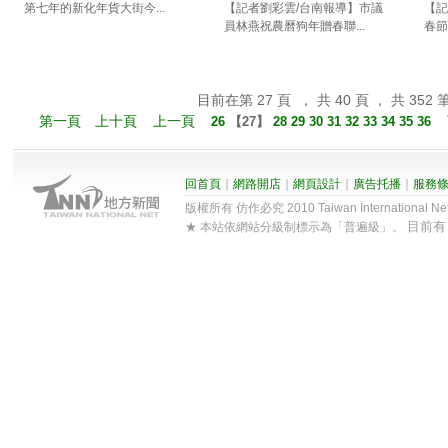
第七年的新化年貨大街今...
【記者劉彩雲/台南報導】市議
【記
員林燕祝農曆狗年贈春聯...
春節
目前在第 27 頁 ， 共 40 頁 ， 共 352 
第一頁
上十頁
上一頁
26
【
27
】
28
29
30
31
32
33
34
35
36
回首頁
｜
網路開店
｜
網頁設計
｜
廣告托播
｜
服務
版權所有 仿作必究 2010 Taiwan International Net Co
目前
★ 本站依網站分級制標示為「普遍級」。