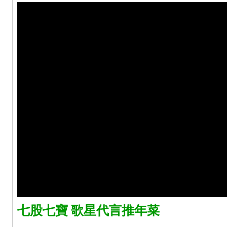
七股七寶 歌星代言推年菜