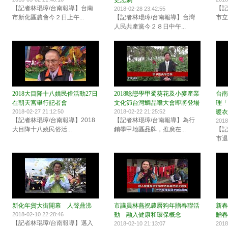
史悲劇
【記者林琨璋/台南報導】台南
【記
2018-02-28 23:42:55
市新化區農會今２日上午...
【記者林琨璋/台南報導】台灣
市立
人民共產黨今２８日中午...
2018大目降十八嬈民俗活動27日
2018唸戀學甲蜀葵花及小麥產業
台南
在朝天宮舉行記者會
文化節台灣鯛品嚐大會即將登場
理「
2018-02-27 21:12:50
2018-02-22 21:25:52
暖衣
【記者林琨璋/台南報導】2018
【記者林琨璋/台南報導】為行
2018
大目降十八嬈民俗活...
銷學甲地區品牌，推廣在...
【記
市退
新化年貨大街開幕 人聲鼎沸
市議員林燕祝農曆狗年贈春聯活
新春
2018-02-10 22:28:46
動 融入健康和環保概念
贈春
【記者林琨璋/台南報導】邁入
2018-02-10 21:13:07
2018