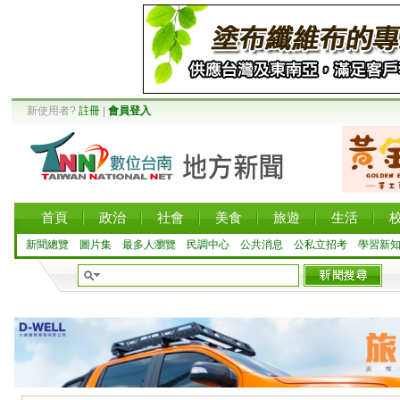
新使用者?
註冊
|
會員登入
首頁
政治
社會
美食
旅遊
生活
新聞總覽
圖片集
最多人瀏覽
民調中心
公共消息
公私立招考
學習新