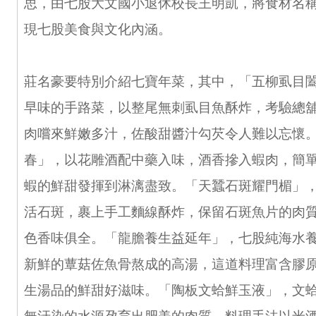
思，由七股大文國小退休校長王明凱，將食材名
現七股美食與文化內涵。
莊名豪要特別介紹七寶年菜，其中，「五柳虱目
早味的手路菜，以整尾無刺虱目魚酥炸，考驗總
肉嚐來鮮嫩多汁，佐酸甜醬汁勾芡令人難以忘懷
春」，以花雕酒配中藥入味，酒香摻入蝦肉，簡
蝦的鮮甜發揮到淋漓盡致。「天蠶石斑耀門楣」
活石斑，裹上手工麵線酥炸，保留石斑魚片的肉
色香味俱全。「龍膽養生益延年」，七股純海水
新鮮的蕈菇佐魚骨熬成的高湯，這道料理富含膠
生湯品的鮮甜好滋味。「陶板文蛤鮮玉液」，文