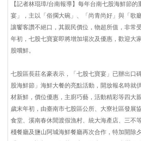
【記者林琨璋/台南報導】每年台南七股海鮮節的
宴」，主以「俗擱大碗」、「尚青尚好」與「歌
讓饗客讚不絕口，其親民價位，物超所值，非常
年初，七股七寶宴即將增加場次及優惠，歡迎大
股嚐鮮。
七股區長莊名豪表示，「七股七寶宴」已辦出口
股海鮮節」海鮮大餐的亮點活動，開放報名時就
材新鮮，價位優惠，主廚巧藝，活動精彩等四大
歲末年初，由臺南市七股區公所、大寮社區發展
食堂、溪南春休閒渡假漁村、統大海產店、三不
棧餐廳及鹽山阿城海鮮餐廳再次合作，特加開除