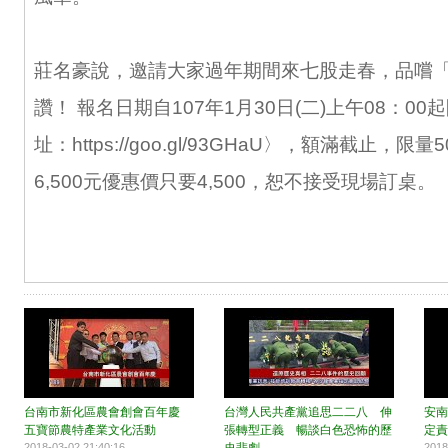
莊名豪說，邀請大家過年期間來七股走春，品嚐
讚！ 報名日期自107年1月30日(二)上午08：0
址：https://goo.gl/93GHaU〉，額滿截止，
6,500元優惠價只要4,500，恕不接受現場訂桌。
台南市新化區農會創會百年慶
台灣人民共產黨追思二二八 伸
安南
五寶節農特產業文化活動
張轉型正義 暢談白色恐怖的歷
定責
2018-03-02 21:40:16
2018