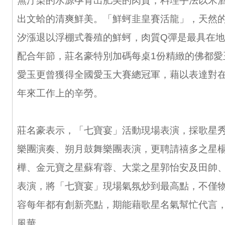
無汙染的水源孕育出肥美的肉質，料理手法以米
出文蛤的清爽鮮美。「鮮蚵韭皇賽活龍」，天然
汐漲退以浮棚式養殖的鮮蚵，肉質Q彈是最具在
配合年節，莊名豪特別加碼每桌1份精緻的佛都愛
愛玉更曾獲得全國愛玉大賽總冠軍，藉以表達對
年來工作上的辛勞。
莊名豪表示，「七寶宴」活動現場表演，採歌星
樂團演奏、朔月鼓舞樂團表演，更聘請禧多之星
樺、金元寶之星蘇宥蓉、大棠之星郭怡安及田帥
表演，將「七寶宴」現場氣氛炒到最高點，不僅
容每年都有創新亮點，期能藉歌星名氣幫忙代言
風華。