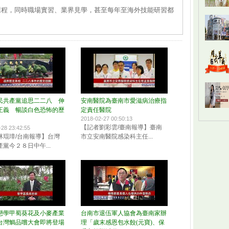
課程，同時職場實習、業界見學，甚至每年至海外技能研習都
民共產黨追思二二八 伸
安南醫院為臺南市愛滋病治療指
正義 暢談白色恐怖的歷
定責任醫院
2018-02-27 00:50:13
【記者劉彩雲/臺南報導】臺南
-28 23:42:55
林琨璋/台南報導】台灣
市立安南醫院感染科主任...
黨今２８日中午...
唸戀學甲蜀葵花及小麥產業
台南市退伍軍人協會為臺南家辦
台灣鯛品嚐大會即將登場
理「歲末感恩包水餃(元寶)、保