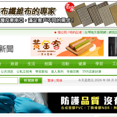
★ 徵公民 / 特約記者
|
台灣地方新聞網
|
網頁
食
旅遊
生活
校園
活動
健康
學習
工
公共消息
公私立招考
學習新知
達人系列
寺廟宗教
TNN店家好康
今天是西元 2026 年 08 月 
繁体
|
简体