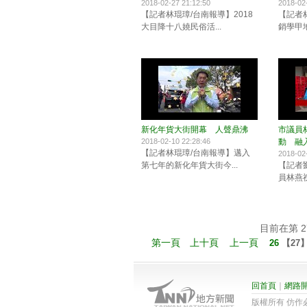
2018-02-27 21:12:50
2018-02
【記者林琨璋/台南報導】2018
【記者
大目降十八嬈民俗活...
銷學甲地
新化年貨大街開幕 人聲鼎沸
市議員
2018-02-10 22:28:46
動 融
【記者林琨璋/台南報導】邁入
2018-02
第七年的新化年貨大街今...
【記者
員林燕祝
目前在第 27
第一頁
上十頁
上一頁
26
【
27
回首頁
｜
網路
版權所有 仿作必究 201