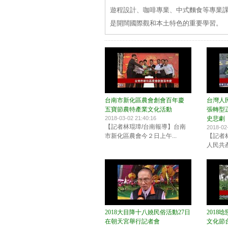
遊程設計、咖啡專業、中式麵食等專業
是開闊國際觀和本土特色的重要學習。
台南市新化區農會創會百年慶
台灣人
五寶節農特產業文化活動
張轉型
2018-03-02 21:40:16
史悲劇
【記者林琨璋/台南報導】台南
2018-02
市新化區農會今２日上午...
【記者
人民共產
2018大目降十八嬈民俗活動27日
2018
在朝天宮舉行記者會
文化節