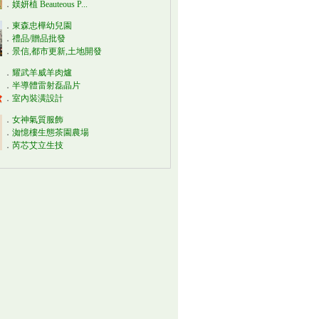
．
媄妍植 Beauteous P...
．
東森忠樺幼兒園
．
禮品/贈品批發
．
景信,都市更新,土地開發
．
耀武羊威羊肉爐
．
半導體雷射磊晶片
．
室內裝潢設計
．
女神氣質服飾
．
洳憶樓生態茶園農場
．
芮芯艾立生技