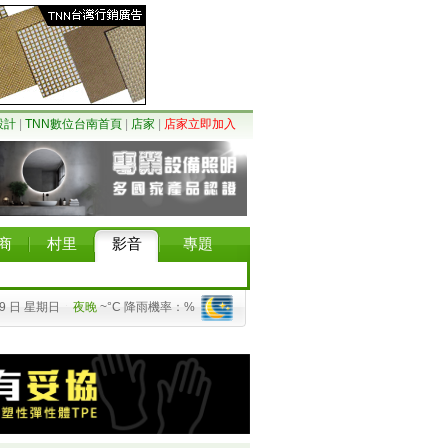
設計
|
TNN數位台南首頁
|
店家
|
店家立即加入
商
村里
影音
專題
09 日 星期日
夜晚
~°C 降雨機率：%