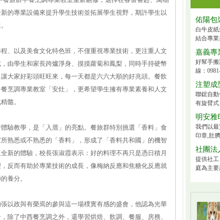
全新的專業設備來提升學生技術並拓展學生視野，期許學生以
佑陽包
進。
白牛皮紙
結合專業
學程、以及美食文化特色班，不僅重視專業技術，更注重人文
嘉義專
好幫手搬
式，由學生和家長跨爐淨身、摸摸蘿蔔和鳳梨，同時手持硬幣
線：0981-
，讓大家好彩頭旺旺來，每一天都是六六大順的好兆頭。餐飲
注塑成
中餐烹調專業教室「安灶」，更希望學生擁有專業素養和人文
聯鋐自動
化精髓。
有旋臂式、
明安雅
我們以最
行體驗教學，是「入厝」的亮點。餐旅群特別挑選「香料」食
印章,肚臍
家所熟悉或不熟悉的「香料」，形成了「香料共和國」的機智
社團法
生全新的體驗，校長張淑霞表示：好的料理不再只是憑日積月
提供社工
理，反而有助於專業技術的成長，像梅納反應和焦糖化反應就
庭為主要
師的養分。
的張以政與有榮焉的參與這一場樸實有感的盛會，他認為光華
合，除了中西餐烹調之外，還學習烘焙、飲調、餐服、房務、