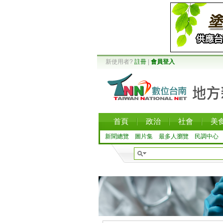
新使用者?
註冊
|
會員登入
首頁
政治
社會
美
新聞總覽
圖片集
最多人瀏覽
民調中心