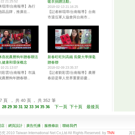
-22 21:25:52
暖衣捐贈活動」
林琨璋/台南報導】為行
2018-02-13 21:16:25
區品牌，推廣在...
【記者林琨璋/台南報導】台南
市退伍軍人協會與台南市...
林燕祝農曆狗年贈春聯活
新春旺旺到高鐵 長榮大學揮毫
入健康和環保概念
贈春聯
-10 21:13:07
2018-02-09 23:35:37
劉彩雲/台南報導】市議
【記者劉彩雲/台南報導】農曆
農曆狗年贈春聯...
春節是華人世界重要節慶...
 頁 ， 共 40 頁 ， 共 352 筆
下一頁
下十頁
最後頁
】
28
29
30
31
32
33
34
35
36
開店
｜
網頁設計
｜
廣告托播
｜
服務條款
｜
聯絡我們
0 Taiwan International Net Co,Ltd All Rights Reserved. by
TNN
其它地