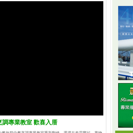
調專業教室 歡喜入厝
中餐旅群中餐烹調專業教室重新翻修，選擇在春雷響起、萬物