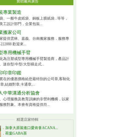
贊助廠商廣告
裝專業製造
袋、一般牛皮紙袋、銅板上膜紙袋...等等，
美工設計部門，企業包裝...
業搬家公司
家提供雲林、嘉義、台南搬家服務．服務專
222888 歡迎來...
型專用機械手臂
化為注塑成型專用機械手臂製造商，產品計
迷你型/中型/大型橫走式...
印印章印鑑
實在的優惠價格給您最特別的公司章,客制化
章,結婚對章,卡通章,...
人中華溝通分析協會
、心理服務及教育訓練的非營利機構，以家
服務對象。本會有資格提供符...
精選店家特輯
．
加拿大原裝進口愛肯拿ACANA...
．
荷葉GABA茶