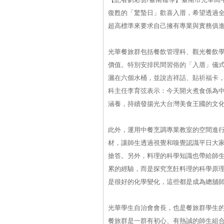
復甦的「驚蟄日」歡喜入厝，希望透過
超高標準來要求自己擁有專業與實務俱
光華餐旅群包括餐飲管理科、觀光餐飲
價值。特別安排民間習俗的「入厝」儀
灑在六個水桶，並說吉祥話、貼祈福卡
科主任李育弦表示：今天開火煮食係為
涵養，持續發揚光大台灣美食王國的文
此外，運用中餐烹調專業教室的空間進
材，讓師生透過視覺和嗅覺認識平日大
搶答。另外，料理的科學知識也帶給師
累的經驗，而是探究烹飪料理的科學原
是很好的化學變化，這些都是成為總舖
光華學生自治會會長，也是餐旅群學生
餐旅群是一群有初心、有熱誠的師生組