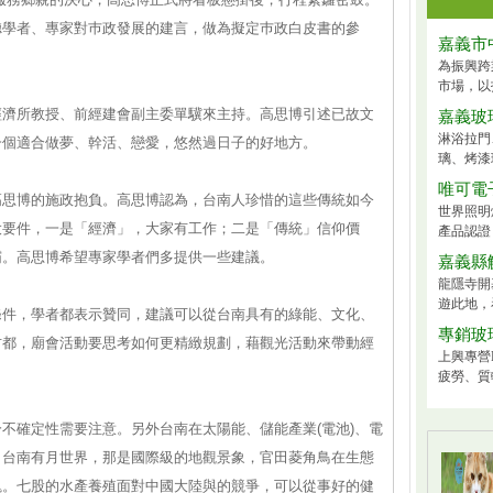
聽學者、專家對巿政發展的建言，做為擬定巿政白皮書的參
嘉義市
為振興跨
市場，以
經濟所教授、前經建會副主委單驥來主持。高思博引述已故文
嘉義玻
淋浴拉門
一個適合做夢、幹活、戀愛，悠然過日子的好地方。
璃、烤漆
唯可電
高思博的施政抱負。高思博認為，台南人珍惜的這些傳統如今
世界照明
大要件，一是「經濟」，大家有工作；二是「傳統」信仰價
產品認證
霸。高思博希望專家學者們多提供一些建議。
嘉義縣
龍隱寺開
遊此地，
條件，學者都表示贊同，建議可以從台南具有的綠能、文化、
專銷玻
古都，廟會活動要思考如何更精緻規劃，藉觀光活動來帶動經
上興專營
疲勞、質
不確定性需要注意。另外台南在太陽能、儲能產業(電池)、電
，台南有月世界，那是國際級的地觀景象，官田菱角鳥在生態
塊。七股的水產養殖面對中國大陸與的競爭，可以從事好的健