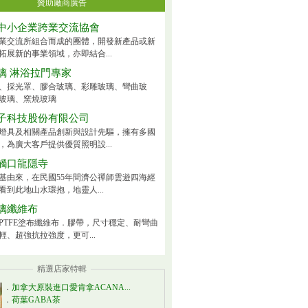
贊助廠商廣告
中小企業跨業交流協會
業交流所組合而成的團體，開發新產品或新
拓展新的事業領域，亦即結合...
璃 淋浴拉門專家
、採光罩、膠合玻璃、彩雕玻璃、彎曲玻
玻璃、窯燒玻璃
子科技股份有限公司
燈具及相關產品創新與設計先驅，擁有多國
，為廣大客戶提供優質照明設...
觸口龍隱寺
基由來，在民國55年間濟公禪師雲遊四海經
看到此地山水環抱，地靈人...
璃纖維布
PTFE塗布纖維布．膠帶，尺寸穩定、耐彎曲
輕、超強抗拉強度，更可...
精選店家特輯
．
加拿大原裝進口愛肯拿ACANA...
．
荷葉GABA茶