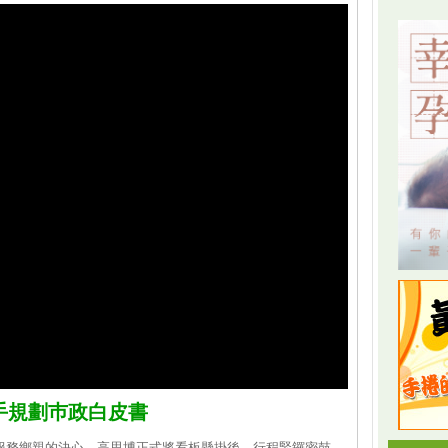
手規劃巿政白皮書
服務鄉親的決心，高思博正式將看板懸掛後，行程緊鑼密鼓。