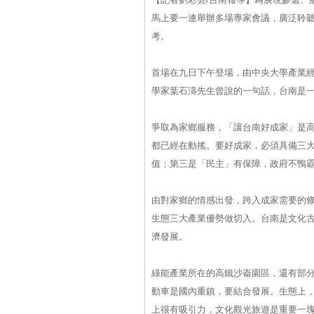
馬上要一連舉辦多場專家會議，廣泛聆
考。
首場在九日下午登場，由中央大學產業
學家葉石濤先生曾說的一句話，台南是
爭取為家鄉服務，「讓台南好成家」是
都已經在動搖。要好成家，必須具備三
值；第三是「民主」有保障，政府不鴨
由對家鄉的情感出發，跨入成家需要的
生態三大產業優勢做切入。台南是文化
濟發展。
綠能產業所在的高鐵沙崙園區，還有部分
動車是國內重鎮，要結合發展。生態上
上很有吸引力，文化觀光旅遊是重要一