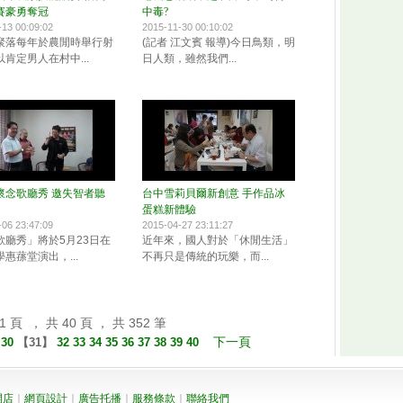
賽豪勇奪冠
中毒?
-13 00:09:02
2015-11-30 00:10:02
聚落每年於農閒時舉行射
(記者 江文賓 報導)今日鳥類，明
肯定男人在村中...
日人類，雖然我們...
懷念歌廳秀 邀失智者聽
台中雪莉貝爾新創意 手作品冰
蛋糕新體驗
-06 23:47:09
2015-04-27 23:11:27
歌廳秀」將於5月23日在
近年來，國人對於「休閒生活」
惠蓀堂演出，...
不再只是傳統的玩樂，而...
 頁 ， 共 40 頁 ， 共 352 筆
下一頁
30
【
31
】
32
33
34
35
36
37
38
39
40
開店
｜
網頁設計
｜
廣告托播
｜
服務條款
｜
聯絡我們