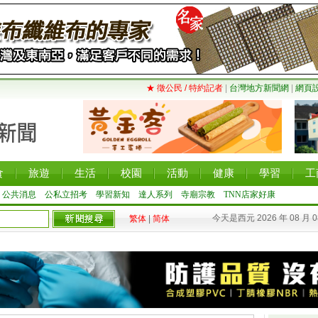
★ 徵公民 / 特約記者
|
台灣地方新聞網
|
網頁
食
旅遊
生活
校園
活動
健康
學習
工
公共消息
公私立招考
學習新知
達人系列
寺廟宗教
TNN店家好康
今天是西元 2026 年 08 月 
繁体
|
简体