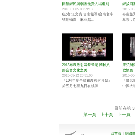
回饋鄉民與弱團免費入場道別
鄉拔河
2016-01-05 00:59:13
2015-05
(記者 江文賓 台南報導)台南老字
布農族
號動物園「麻豆鱷...
耳祭，以
2015布農族射耳祭登場 體驗八
康弘辦
部合音文化之美
歌懷舊
2015-05-12 23:51:00
2015-05
『104年度全國布農族射耳祭』
「懷念
於五月七至九日在桃源...
中興大學
目前在第 31
第一頁
上十頁
上一頁
回首頁
｜
網路