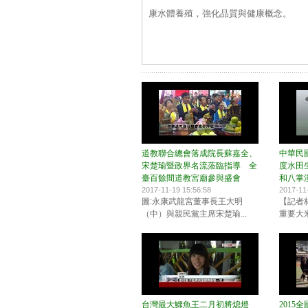
康水體養殖，強化品質與健康概念。
道教聯合總會落成院長蘇嘉全、
中華民國
宋楚瑜暨政界名流蒞臨指導 全
度水田
臺百餘間道教宮廟參與盛會
和八掌
2017-11-19 15:56:58
2017-11
圖:永康武龍宮董事長王大明
【記者
（中）與親民黨主席宋楚瑜...
重要大米
台灣最大鱷魚王二月初將熄燈
2015