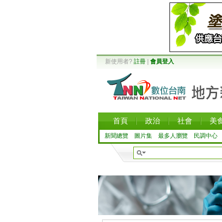
新使用者?
註冊
|
會員登入
首頁
政治
社會
美
新聞總覽
圖片集
最多人瀏覽
民調中心