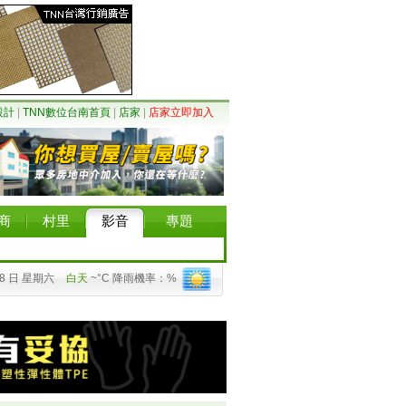
設計
|
TNN數位台南首頁
|
店家
|
店家立即加入
商
村里
影音
專題
08 日 星期六
白天
~°C 降雨機率：%