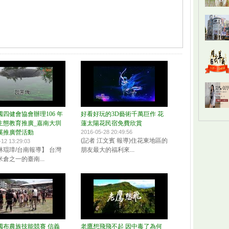
四健會協會辦理106 年
好看好玩的3D藝術千萬巨作 花
生態教育推廣_嘉南大圳
蓮太陽花民宿免費欣賞
溪推廣營活動
2016-05-28 20:49:56
(記者 江文賓 報導)住花東地區的
-12 13:29:03
林琨璋/台南報導】 台灣
朋友最大的福利來...
倉之一的臺南...
全國布農族技能競賽 信義
老鷹想飛飛不起 因中毒了為何