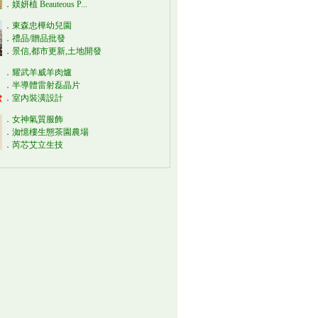
．
媄妍植 Beauteous P...
．
東森忠樺幼兒園
．
禮品/贈品批發
．
景信,都市更新,土地開發
．
耀武羊威羊肉爐
．
半導體雷射磊晶片
．
室內裝潢設計
．
女神氣質服飾
．
洳憶樓生態茶園農場
．
芮芯艾立生技