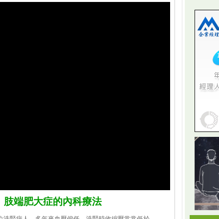
 肢端肥大症的內科療法
是位洗腎病人，多年來血壓偏低，洗腎時收縮壓常常低於