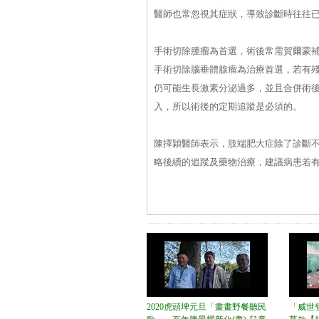
醫師也常忽視其症狀，導致診斷時往往
手術切除腫瘤為首選，術後常需賀爾蒙
手術切除腦垂體腺瘤為治療首選，若有
仍可能生長激素分泌過多，並且合併術
入，所以術後的定期追蹤是必須的。
陳擇穎醫師表示，肢端肥大症除了診斷
略後續的追蹤及藥物治療，建議病患若
2020虎頭埤元旦「畫畫野餐聽民
「威世