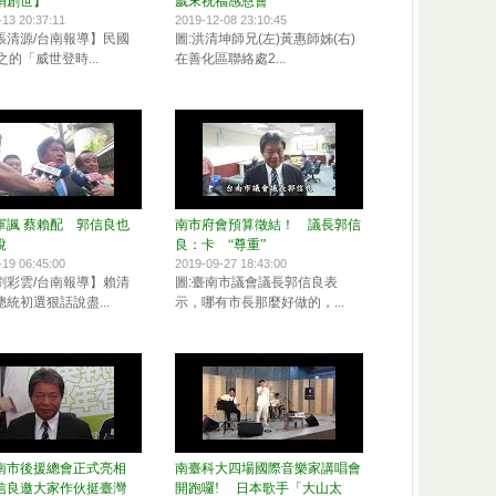
捐創世】
歲末祝福感恩會
-13 20:37:11
2019-12-08 23:10:45
張清源/台南報導】民國
圖:洪清坤師兄(左)黃惠師姊(右)
之的「威世登時...
在善化區聯絡處2...
軍諷 蔡賴配 郭信良也
南市府會預算徵結！ 議長郭信
說
良：卡 “尊重”
-19 06:45:00
2019-09-27 18:43:00
劉彩雲/台南報導】賴清
圖:臺南市議會議長郭信良表
統初選狠話說盡...
示，哪有市長那麼好做的，...
南市後援總會正式亮相
南臺科大四場國際音樂家講唱會
信良邀大家作伙挺臺灣
開跑囉! 日本歌手「大山太