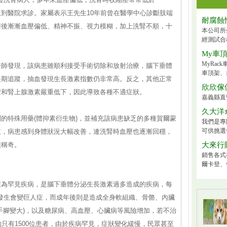
來到醫院求診。家屬表示王先生10年前曾在醫學中心診斷肢端
耐腐蝕
術後漸漸血壓偏低、精神不振、視力模糊，加上洗腎不順，十
本公司所
經測試合
My車
MyRa
醫師發現，該病患雖順利接受手術切除和放射治療，腦下垂體
車頂架、
長期追蹤，抽血發現生長激素指數仍非常高。反之，其他正常
欣欣傢
蒙和腎上腺激素嚴重低下，因此導致各種不適症狀。
嘉義縣直
久大洋
的特殊用藥(體抑素衍生物)，並補充該病患缺乏的多種賀爾蒙
我們是專
可供挑選
值，病患感到身體狀況大幅改善，連洗腎時血壓也逐漸回穩，
嘖稱奇。
大來行
銷售各式
爾卡登、
症為罕見疾病，是腦下垂體分泌生長激素過多造成的疾病，每
期發生會變巨人症，而成年後則是造成全身軟組織、骨骼、內臟
手腳變大)，以及糖尿病、高血壓、心臟病等風險增加，若不治
只有1500位患者，由於疾病罕見，症狀變化緩慢，民眾甚至