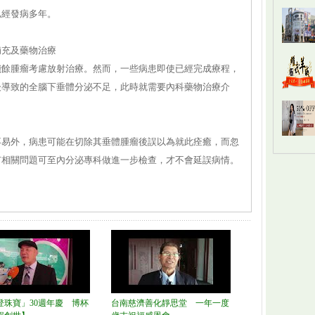
已經發病多年。
補充及藥物治療
殘餘腫瘤考慮放射治療。然而，一些病患即使已經完成療程，
後導致的全腦下垂體分泌不足，此時就需要內科藥物治療介
不易外，病患可能在切除其垂體腫瘤後誤以為就此痊癒，而忽
有相關問題可至內分泌專科做進一步檢查，才不會延誤病情。
登珠寶」30週年慶 博杯
台南慈濟善化靜思堂 一年一度