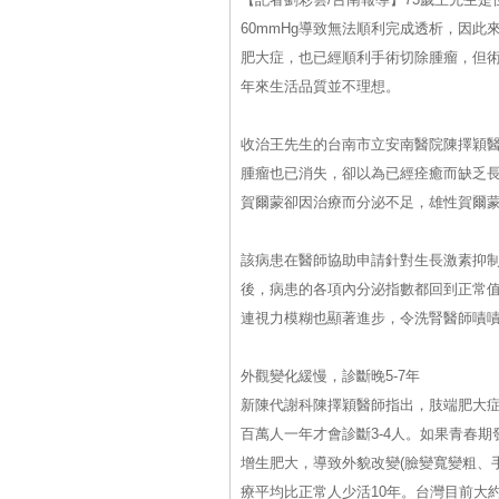
60mmHg導致無法順利完成透析，因此
肥大症，也已經順利手術切除腫瘤，但
年來生活品質並不理想。
收治王先生的台南市立安南醫院陳擇穎
腫瘤也已消失，卻以為已經痊癒而缺乏
賀爾蒙卻因治療而分泌不足，雄性賀爾
該病患在醫師協助申請針對生長激素抑制
後，病患的各項內分泌指數都回到正常
連視力模糊也顯著進步，令洗腎醫師嘖
外觀變化緩慢，診斷晚5-7年
新陳代謝科陳擇穎醫師指出，肢端肥大
百萬人一年才會診斷3-4人。如果青春
增生肥大，導致外貌改變(臉變寬變粗、
療平均比正常人少活10年。台灣目前大約