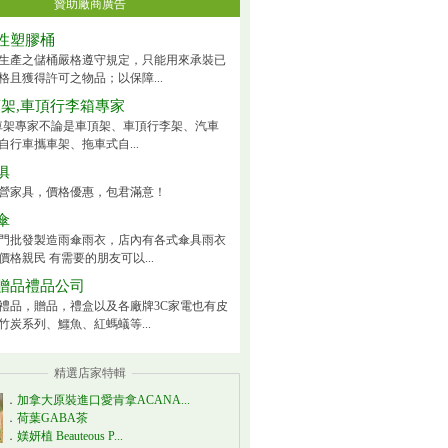
贊助廠商廣告
性塑膠桶
生產之儲桶嚴格遵守規定，只能用來承裝已
格且獲得許可之物品；以保障...
頂架,車頂行李箱專家
ck車架專家不論是車頂架、車頂行李架、汽車
自行車攜車架、拖車式自...
俱
營家具，價格優惠，包君滿意！
傘
門批發製造雨傘雨衣，店內有各式傘具雨衣
價格親民 有需要的朋友可以...
贈品禮品公司
禮品，贈品，禮盒以及各廠牌3C家電也有皮
竹炭系列、鱷魚、紅螞蟻等...
精選店家特輯
．
加拿大原裝進口愛肯拿ACANA...
．
荷葉GABA茶
．
媄妍植 Beauteous P...