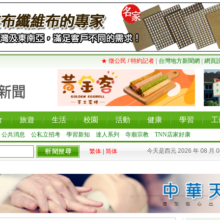
★ 徵公民 / 特約記者
|
台灣地方新聞網
|
網頁
食
旅遊
生活
校園
活動
健康
學習
工
公共消息
公私立招考
學習新知
達人系列
寺廟宗教
TNN店家好康
今天是西元 2026 年 08 月 
繁体
|
简体