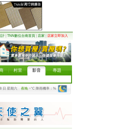
設計
|
TNN數位台南首頁
|
店家
|
店家立即加入
商
村里
影音
專題
08 日 星期六
夜晚
~°C 降雨機率：%