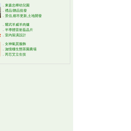
．
東森忠樺幼兒園
．
禮品/贈品批發
．
景信,都市更新,土地開發
．
耀武羊威羊肉爐
．
半導體雷射磊晶片
．
室內裝潢設計
．
女神氣質服飾
．
洳憶樓生態茶園農場
．
芮芯艾立生技