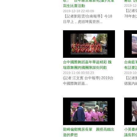
歌」 百年勝景耀新化(畫)-兒童
募款【
寫生比賽活動
2019-12
【記者
2019-12-18 22:45:09
【記者劉彩雲/台南報導】今18
78年創
日早上，虎頭埤風管所...
台中國際舞蹈嘉年華超精彩 魏
台南藍
瑞蓉舞團跨國團隊踩街同歡
有話要
2019-11-06 00:55:23
2019-10
(記者 江文賓 台中報導) 2019台
【記者
中國際舞蹈嘉...
德黨內總
龍崎偏鄉獨居長輩 圓搭高鐵出
小英臺
遊的夢想
議長郭