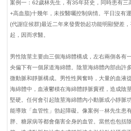
案例一：62歲林先生，有35年菸史，同時患有三高
+高血脂)十幾年，未按醫囑控制病情。平日沒有
(代謝症候群)最近二年來發覺勃起功能明顯變差
起，因而求醫。
男性陰莖主要由三個海綿體構成，左右兩側各有
央偏下有一個尿道海綿體。陰莖海綿體內部由許
微動脈和靜脈構成。男性性興奮時，大量的血液
海綿體中，血液鬱積在海綿體靜脈竇裡，造成陰
堅硬。任何會引起陰莖海綿體內小動脈或小靜脈
能導致「血管性」勃起障礙。像案例ㄧ林先生患
胖、糖尿病等都會傷害全身的血管。當然也包括