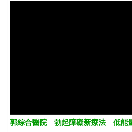
郭綜合醫院 勃起障礙新療法 低能