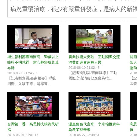
病況重覆治療，很少有嚴重併發症，是病人的新
衛生福利部臺南醫院 50歲以上
農業技術大突破 互動國際交流
關廟
咳得不明就裡 當心肺變成菜瓜
消費促進會造福人民
落人
布肺
2018-06-10 21:02:46
協助
【記者劉彩雲/臺南報導】互動
2018-06-16 17:45:35
2018
【記者劉彩雲/臺南報導】呼吸
國際交流消費促進會為推...
【記
困難、久咳不癒，是感冒...
區善
台灣第一香 高思博扶轎為民祈
漫畫角色代言米 李宗翰推青年
高思
福
為農業找未來
值
2018-06-01 21:01:17
2018-05-27 23:49:31
2018