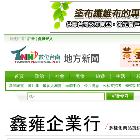
新使用者?
註冊
|
會員登入
首頁
政治
社會
美食
旅遊
生活
新聞總覽
圖片集
最多人瀏覽
民調中心
公共消息
公私立招考
學習新