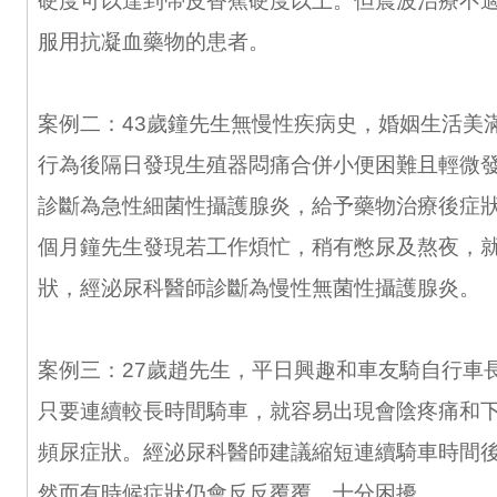
硬度可以達到帶皮香蕉硬度以上。但震波治療不
服用抗凝血藥物的患者。
案例二：43歲鐘先生無慢性疾病史，婚姻生活美
行為後隔日發現生殖器悶痛合併小便困難且輕微
診斷為急性細菌性攝護腺炎，給予藥物治療後症
個月鐘先生發現若工作煩忙，稍有憋尿及熬夜，
狀，經泌尿科醫師診斷為慢性無菌性攝護腺炎。
案例三：27歲趙先生，平日興趣和車友騎自行車
只要連續較長時間騎車，就容易出現會陰疼痛和
頻尿症狀。經泌尿科醫師建議縮短連續騎車時間
然而有時候症狀仍會反反覆覆，十分困擾。