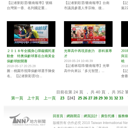
【記者劉彩雲/臺南報導】號稱
【記者劉彩雲/臺南報導】台南
【記
台灣第一香、名列國定重...
市議員參選人李宗翰、後...
黨2
２０１８年全國身心障礙國民運
光華高中再現原創力 群科展專
20
動會 特奧保齡球賽在台南黃金
才
與豆
保齡球館開賽
2018-05-24 10:46:39
曉
【記者林琨璋/臺南報導】光華
2018-05-17 20:25:28
2018
圖：桃園市視障保齡球選手陳俊
高中向來以「多元智慧」...
【記
名。 【記者劉彩雲/台...
會臺
目前在第 24 頁 ， 共 40 頁 ， 共 352 
第一頁
上十頁
上一頁
23
【
24
】
25
26
27
28
29
30
31
32
33
回首頁
｜
網路開店
｜
網頁設計
｜
廣告托播
｜
服務
版權所有 仿作必究 2010 Taiwan International Net Co