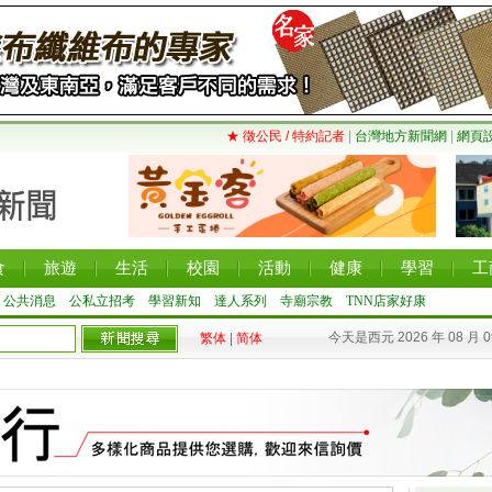
★ 徵公民 / 特約記者
|
台灣地方新聞網
|
網頁
食
旅遊
生活
校園
活動
健康
學習
工
公共消息
公私立招考
學習新知
達人系列
寺廟宗教
TNN店家好康
今天是西元 2026 年 08 月 
繁体
|
简体