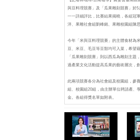
與豆料理競賽」及「瓜果雕刻競賽」於5
一一詳細評比，比賽結果揭曉，各組冠軍
洋、果雕社會組劉峰銘、果雕校園組陳
今年「米與豆料理競賽」的主體食材為
豆、米豆、毛豆等豆類均可入菜，希望
「瓜果雕刻競賽」則以西瓜為雕刻主題
過產業文化活動提高瓜果的藝術層次，
此兩項競賽各分為社會組及校園組，參賽
組、校園組20組，由主辦單位聘請產、
金。各組得獎名單如附表。