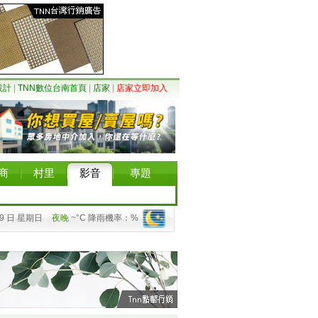
設計
|
TNN數位台南首頁
|
店家
|
店家立即加入
商
村里
影音
專題
09 日 星期日
夜晚
~°C 降雨機率：%