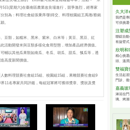
月5日(星期六)在臺南區農業改良場進行，競爭激烈，經專家
久大洋
分別為：料理社會組張秉庠/劉得交、料理校園組王禹璁/蔡銘
我們是專
思穎。
可供挑選
注塑成
聯鋐自動
米、豆類，如糯米、黑米、紫米、白米等；黃豆、黑豆、紅
有旋臂式、
藉此活動開發米與豆類多樣化食用型態，增加產品經濟價值。
欣明和
，可輔以其他瓜果類如南瓜、冬瓜、胡瓜、甜瓜、瓠瓜等，透
精心挑選
創造高度新聞價值。
頭、溫潤
雙福寶
生活起居
人數料理競賽社會組15組、校園組15組，果雕競賽社會組9
門診、復
學界11名專家共同評鑑，每組冠軍將可獲得獎章、獎狀及獎
嘉義玻
淋浴拉門
璃、烤漆