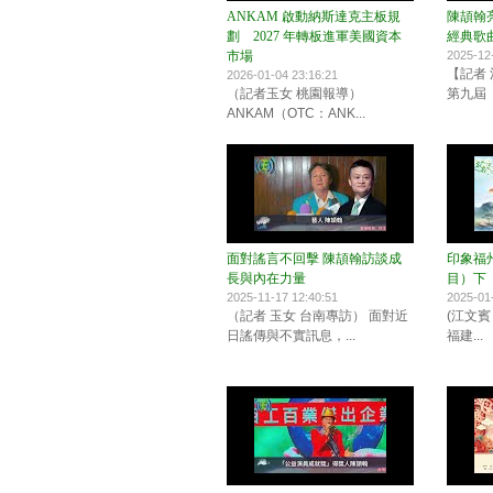
ANKAM 啟動納斯達克主板規
陳頡翰
劃 2027 年轉板進軍美國資本
經典歌
市場
2025-12
【記者 
2026-01-04 23:16:21
（記者玉女 桃園報導）
第九屆「
ANKAM（OTC：ANK...
面對謠言不回擊 陳頡翰訪談成
印象福州
長與內在力量
目）下
2025-11-17 12:40:51
2025-01
（記者 玉女 台南專訪） 面對近
(江文賓
日謠傳與不實訊息，...
福建...