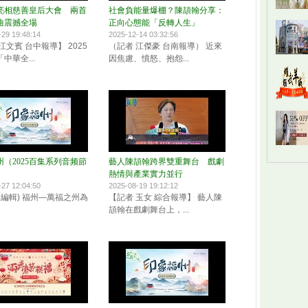
亮相慈善皇后大會 兩首
社會負能量爆棚？陳頡翰分享：
曲震撼全場
正向心態能「反轉人生」
-29 19:48:14
2025-12-14 03:32:56
江文賓 台中報導】 2025
（記者 江傑豪 台南報導） 近來
中華全...
因焦慮、憤怒、抱怨...
（2025百集系列音频節
藝人陳頡翰跨界雙重舞台 戲劇
熱情與產業實力並行
-27 12:04:50
2025-08-19 19:12:12
 編輯) 福州—萬福之州為
【記者 玉女 綜合報導】 藝人陳
頡翰在戲劇舞台上，...