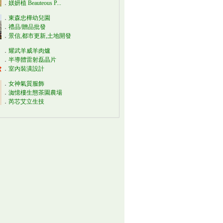
．
媄妍植 Beauteous P...
．
東森忠樺幼兒園
．
禮品/贈品批發
．
景信,都市更新,土地開發
．
耀武羊威羊肉爐
．
半導體雷射磊晶片
．
室內裝潢設計
．
女神氣質服飾
．
洳憶樓生態茶園農場
．
芮芯艾立生技