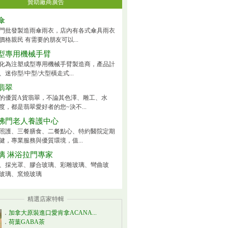
贊助廠商廣告
傘
門批發製造雨傘雨衣，店內有各式傘具雨衣
價格親民 有需要的朋友可以...
型專用機械手臂
化為注塑成型專用機械手臂製造商，產品計
迷你型/中型/大型橫走式...
翡翠
的優質A貨翡翠，不論其色澤、雕工、水
度，都是翡翠愛好者的您~決不...
佛門老人養護中心
照護、三餐膳食、二餐點心、特約醫院定期
健，專業服務與優質環境，值...
璃 淋浴拉門專家
、採光罩、膠合玻璃、彩雕玻璃、彎曲玻
玻璃、窯燒玻璃
精選店家特輯
．
加拿大原裝進口愛肯拿ACANA...
．
荷葉GABA茶