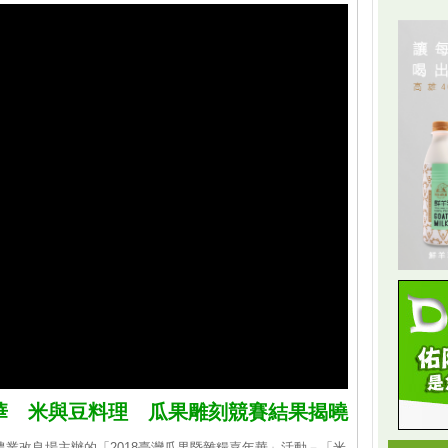
年華 米與豆料理 瓜果雕刻競賽結果揭曉
農業改良場主辦的「2018臺灣瓜果暨雜糧嘉年華」活動－「米