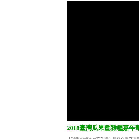
2018臺灣瓜果暨雜糧嘉
【記者林琨璋/台南報導】農委會臺南區