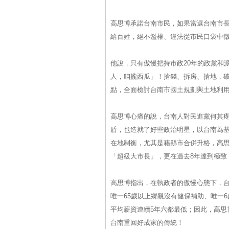
高思博承諾台南市民，如果當選台南市
給百姓，絕不濫權、違法從市民口袋中
他說，只有傲慢把持市政20年的政黨和
人，咱攏西瓜」！搶錢、拆房、搶地，
點，全面檢討台南市國土規劃與土地利
高思博心痛的說，台南人對民進黨何其疼
盾，也造就了好些政治明星，以台南為基
在地制衡，尤其是藉縣市合併升格，高
「超級大市長」，更在過去8年達到極致
高思博指出，在執政者的傲慢心態下，
唯一65歲以上鄉親沒有健保補助、唯一
平均薪資連續5年六都最低；因此，高思
台南重回好成家的傳統！