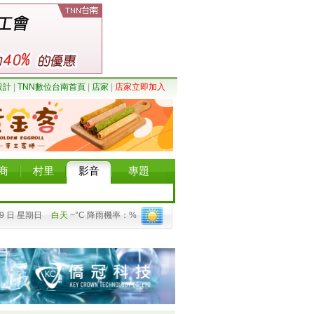
設計
|
TNN數位台南首頁
|
店家
|
店家立即加入
商
村里
影音
專題
09 日 星期日
白天
~°C 降雨機率：%