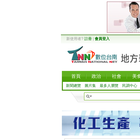
新使用者?
註冊
|
會員登入
首頁
政治
社會
美
新聞總覽
圖片集
最多人瀏覽
民調中心