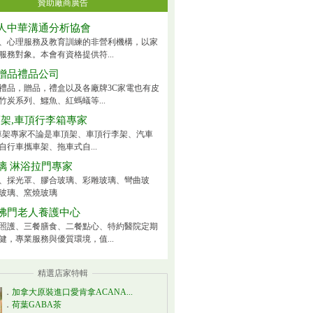
贊助廠商廣告
人中華溝通分析協會
、心理服務及教育訓練的非營利機構，以家
服務對象。本會有資格提供符...
贈品禮品公司
禮品，贈品，禮盒以及各廠牌3C家電也有皮
竹炭系列、鱷魚、紅螞蟻等...
頂架,車頂行李箱專家
ck車架專家不論是車頂架、車頂行李架、汽車
自行車攜車架、拖車式自...
璃 淋浴拉門專家
、採光罩、膠合玻璃、彩雕玻璃、彎曲玻
玻璃、窯燒玻璃
佛門老人養護中心
照護、三餐膳食、二餐點心、特約醫院定期
健，專業服務與優質環境，值...
精選店家特輯
．
加拿大原裝進口愛肯拿ACANA...
．
荷葉GABA茶