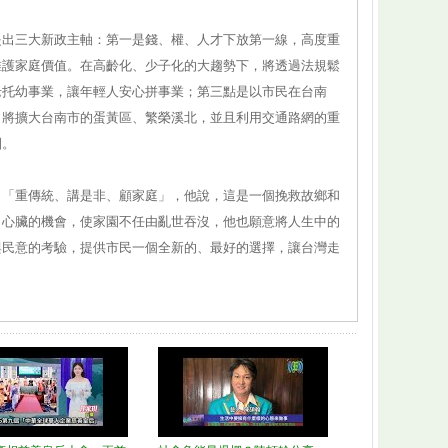
提出三大新政主軸：第一是錢、權、人才下放第一線，高度重
維護家庭價值。在高齡化、少子化的大趨勢下，將透過法規鬆
老托幼事業，讓年輕人安心拼事業；第三點是以市民在台南
，將擴大台南市的蛋黃區、繁榮溪北，並且利用交通路網的重
圈。
：「重傳統、講是非、顧家庭」，他說，這是一個挽救故鄉和
」心臟的機會，使家園不任由亂世吞沒，他也願意將人生中的
與民意的考驗，提供市民一個全新的、最好的選擇，讓台灣走