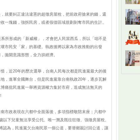
長，就要糾正違法違憲的超徵房屋稅，把前政府搶來的錢，還
徵收一塊錢，強拆民房，或者假借區域規劃剝奪市民的生計。
派系所形成的「新威權」，才會把人民當西瓜，所以「咱不是
破壞市民安「家」的基礎。執政後將以家為市政推動的出發
用，拋開意識形態，全力拚經濟。
惜，近20年的歷次選舉，台南人民每次都是民進黨最大的後
地，進軍全國舞台，但是民進黨靠台南執政20年，逐步瓦解
思博痛批民進黨一舉將資源權力集於市府，造成無法無天的
！
台南市政表現在六都中全面落後，多項指標敬陪末座；六都中
6歲以下兒童無法享受公托、唯一溯及既往狂徵、強徵房屋稅、
博認為，民進黨欠台南民眾一個公道，要替鄉親討回公道，讓