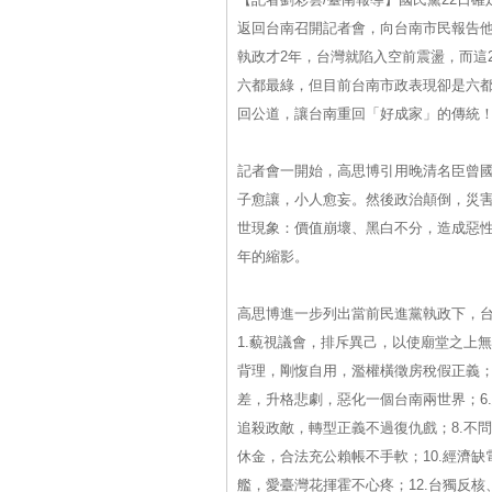
返回台南召開記者會，向台南市民報告
執政才2年，台灣就陷入空前震盪，而這
六都最綠，但目前台南市政表現卻是六
回公道，讓台南重回「好成家」的傳統
記者會一開始，高思博引用晚清名臣曾
子愈讓，小人愈妄。然後政治顛倒，災害
世現象：價值崩壞、黑白不分，造成惡性
年的縮影。
高思博進一步列出當前民進黨執政下，台
1.藐視議會，排斥異己，以使廟堂之上無
背理，剛愎自用，濫權橫徵房稅假正義；
差，升格悲劇，惡化一個台南兩世界；6
追殺政敵，轉型正義不過復仇戲；8.不
休金，合法充公賴帳不手軟；10.經濟缺
艦，愛臺灣花揮霍不心疼；12.台獨反