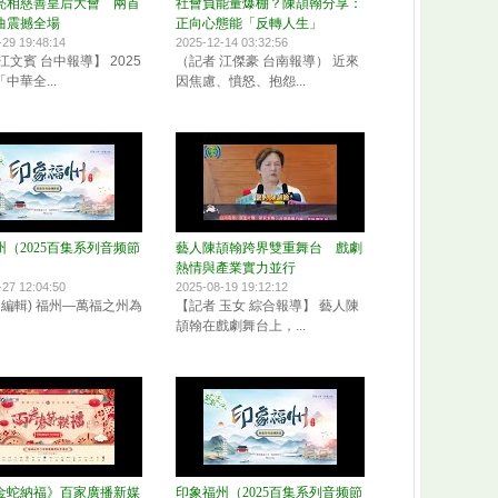
亮相慈善皇后大會 兩首
社會負能量爆棚？陳頡翰分享：
曲震撼全場
正向心態能「反轉人生」
-29 19:48:14
2025-12-14 03:32:56
江文賓 台中報導】 2025
（記者 江傑豪 台南報導） 近來
中華全...
因焦慮、憤怒、抱怨...
（2025百集系列音频節
藝人陳頡翰跨界雙重舞台 戲劇
熱情與產業實力並行
-27 12:04:50
2025-08-19 19:12:12
 編輯) 福州—萬福之州為
【記者 玉女 綜合報導】 藝人陳
頡翰在戲劇舞台上，...
《金蛇納福》百家廣播新媒
印象福州（2025百集系列音频節