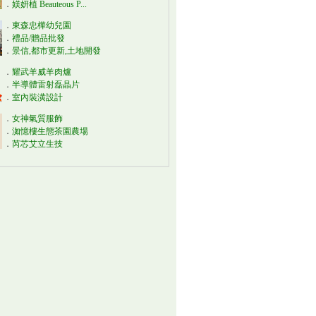
．
媄妍植 Beauteous P...
．
東森忠樺幼兒園
．
禮品/贈品批發
．
景信,都市更新,土地開發
．
耀武羊威羊肉爐
．
半導體雷射磊晶片
．
室內裝潢設計
．
女神氣質服飾
．
洳憶樓生態茶園農場
．
芮芯艾立生技