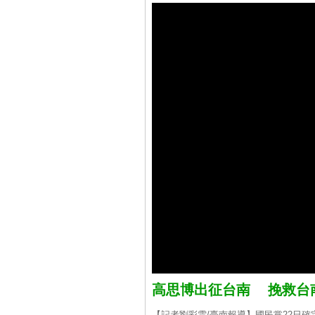
高思博出征台南 挽救台
【記者劉彩雲/臺南報導】國民黨22日