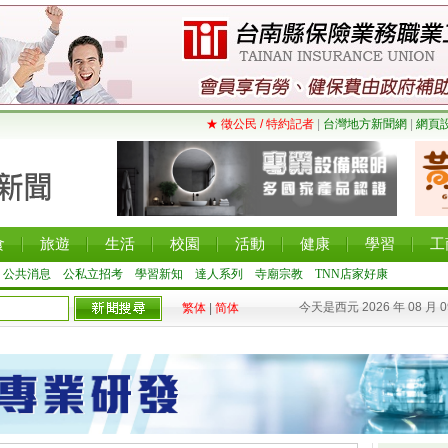
★ 徵公民 / 特約記者
|
台灣地方新聞網
|
網頁
食
旅遊
生活
校園
活動
健康
學習
工
公共消息
公私立招考
學習新知
達人系列
寺廟宗教
TNN店家好康
今天是西元 2026 年 08 月 
繁体
|
简体