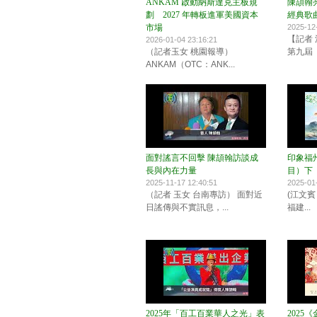
ANKAM 啟動納斯達克主板規
陳頡翰
劃 2027 年轉板進軍美國資本
經典歌
市場
2025-12
【記者 
2026-01-04 23:16:21
（記者玉女 桃園報導）
第九屆「
ANKAM（OTC：ANK...
面對謠言不回擊 陳頡翰訪談成
印象福州
長與內在力量
目）下
2025-11-17 12:40:51
2025-01
（記者 玉女 台南專訪） 面對近
(江文賓
日謠傳與不實訊息，...
福建...
2025年「百工百業華人之光」表
2025