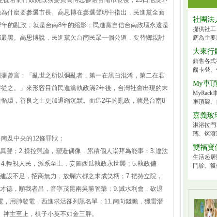
他為什麼要參選市長。高思博在參選聲明中指出，民進黨全面
社團法
2年的亂政，就是台南8年的縮影；民進黨自信台南政壇永遠是
提供社工
都最黑。高思博說，民進黨欠台南民眾一個公道，要替鄉親討
庭為主要
！
大來行
銷售各式
爾卡登、
國藩曾言：「亂世之所以彌亂者，第一在黑白混淆，第二在君
My車
從之。」來形容目前民進黨執政滿2年後，台灣社會出現的末
MyRa
循環，善良之士更加退縮沉默。而這2年的亂政，就是台南8
車頂架、
嘉義玻
淋浴拉門
璃、烤漆
南及中央的12條罪狀：
雙福寶
異聲；2.操控輿論，塑造偶像，累積個人崇拜為能事；3.違法
生活起居
4.輕視人民，派系至上，妄圖西瓜執政永世襲；5.執政偏
門診、復
.建設不足，招商無力，放爛六都之末成笑柄；7.把持立院，
問才德，順我者昌，音寧茂昆兩吳勝管爺；9.滅水利會，砍退
電，用肺發電，西進求活卻列黑名單；11.南向錢瞻，獵雷潛
核、神主至上，棋子小英不如金三胖。