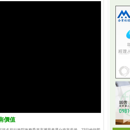
南價值
確定提名前行政院政務委員高博思參選台南市長後，23日他旋即