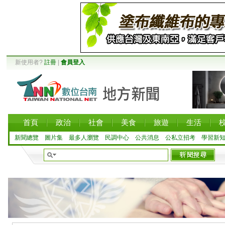
新使用者?
註冊
|
會員登入
首頁
政治
社會
美食
旅遊
生活
新聞總覽
圖片集
最多人瀏覽
民調中心
公共消息
公私立招考
學習新