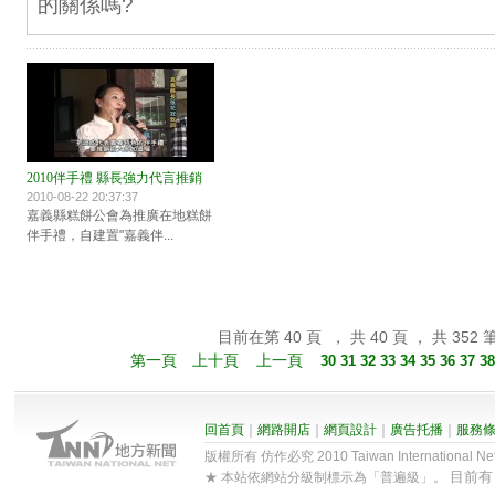
的關係嗎?
2010伴手禮 縣長強力代言推銷
2010-08-22 20:37:37
嘉義縣糕餅公會為推廣在地糕餅
伴手禮，自建置"嘉義伴...
目前在第 40 頁 ， 共 40 頁 ， 共 352 
第一頁
上十頁
上一頁
30
31
32
33
34
35
36
37
3
回首頁
｜
網路開店
｜
網頁設計
｜
廣告托播
｜
服務
版權所有 仿作必究 2010 Taiwan International Net Co
目前
★ 本站依網站分級制標示為「普遍級」。