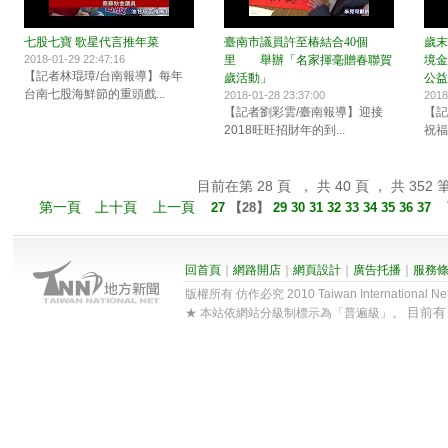
七股七寶 歌星代言推年菜
臺南市議員許至椿結合40個
歲末
2018-01-29 22:47:16
里 舉辦「名家揮毫贈春聯賀
境金
【記者林琨璋/台南報導】每年
歲活動」
公益
台南七股海鮮節的重頭戲...
2018-01-28 23:37:00
2018
【記者劉彩雲/臺南報導】迎接
【記
2018旺旺招財年的到...
祝福
目前在第 28 頁 ， 共 40 頁 ， 共 352 
第一頁
上十頁
上一頁
27
【
28
】
29
30
31
32
33
34
35
36
37
回首頁
｜
網路開店
｜
網頁設計
｜
廣告托播
｜
服務
版權所有 仿作必究 2010 Taiwan International Net Co
目前
★ 本站依網站分級制標示為「普遍級」。