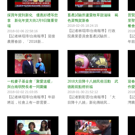
採買年貨到新化 優惠好禮等您
畜產試驗所蘆粟牧草甜滋味 褐
普賢
拿 新化年貨大街2月9日隆重登
色菜鴨賀新春
里聖
場
2018-02-05 18:24:15
餐會
【記者林琨璋/台南報導】行政
2018-02-06 22:58:16
2018
【記者林琨璋/台南報導】迎接
院農業委員會畜產試驗所...
【記
農曆春節，「2018新...
年前
一粒麥子基金會「聚愛送暖」
2018大目降十八嬈民俗活動 武
迎春
與台南弱勢長者一同圍爐
德殿前點燈祈福
作愛
2018-02-02 21:03:05
2018-01-30 21:52:12
2018
【記者林琨璋/台南報導】年節
【記者劉彩雲/台南報導】「大
【記
將近，社會上有一群需要...
目降十八嬈」新化傳統民...
灣農