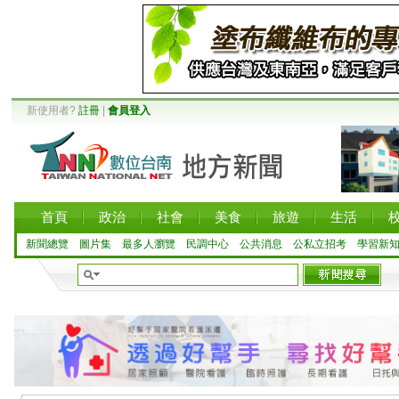
新使用者?
註冊
|
會員登入
首頁
政治
社會
美食
旅遊
生活
新聞總覽
圖片集
最多人瀏覽
民調中心
公共消息
公私立招考
學習新