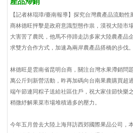
產品滯銷
【記者林琨璋/臺南報導】探究台灣農產品流動性
商林德旺抨擊是政府意識型態作祟，漠視大陸市
大害苦了農民，他馬不停蹄走訪多家大陸農產品
求雙方合作方式，加速為兩岸農產品搭橋的步伐
林德旺是雲南省昆明台商，關注台灣水果滯銷問
萬公斤到新營活動，昨再加碼向台南果農購買超
端午節連同粽子送給社區住戶，祝大家佳節快樂
稍微紓解果菜市場堆積過多的壓力。
今年五月曾去大陸上海拜訪西郊國際果品公司，