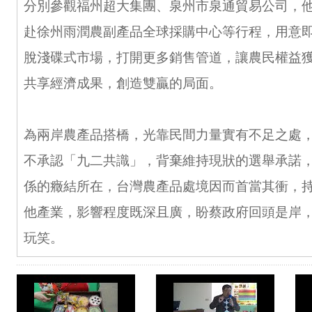
分別參觀福州超大集團、泉州市泉通貿易公司，
赴徐州雨潤農副產品全球採購中心等行程，用意
脫淺碟式市場，打開更多銷售管道，讓農民權益
共享經濟成果，創造雙贏的局面。
為兩岸農產品搭橋，光靠民間力量實有不足之處
不承認「九二共識」，背棄維持現狀的選舉承諾
係的癥結所在，台灣農產品處境因而首當其衝，
他產業，影響程度既深且廣，盼蔡政府回頭是岸
玩笑。