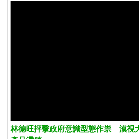
林德旺抨擊政府意識型態作祟 漠視