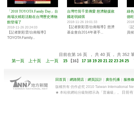
「2018 TOYOTA Family Day」台
台灣竹筒千里傳愛 慈濟馳援敘
綠色
南場次精彩活動在台灣歷史博物
國老弱婦孺
德旺
館登場了
2018-11-26 19:01:33
2018
【記者劉彩雲/台南報導】慈濟
〔記
2018-11-26 20:24:03
【記者劉彩雲/台南報導】
基金會自2014年著手...
員候
TOYOTA Family...
目前在第 16 頁 ， 共 40 頁 ， 共 352 
第一頁
上十頁
上一頁
15
【
16
】
17
18
19
20
21
22
23
24
25
回首頁
｜
網路開店
｜
網頁設計
｜
廣告托播
｜
服務
版權所有 仿作必究 2010 Taiwan International Net Co
目前
★ 本站依網站分級制標示為「普遍級」。