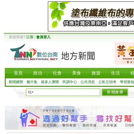
新使用者?
註冊
|
會員登入
首頁
政治
社會
美食
旅遊
生活
新聞總覽
圖片集
最多人瀏覽
民調中心
公共消息
公私立招考
學習新