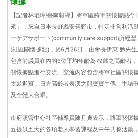
懷據
【記者林琨璋/臺南報導】將軍區將軍關懷據點今
來」，來自日本長野縣安曇野市，特定非営利活
ーケアサポート(community care support)
(社區關懷據點)，於6月26日，由會長伊東 勉先
包含前議員在內的6位平均年齡為79歲之高齡者
關懷據點進行交流。交流內容包含將軍社區關懷
太鼓迎賓，日方高齡者表演之熊寶寶手偶、手語
及全體大合唱。
市府照管中心社區輔導員陳月貞表示，將軍關懷
五提供五天的各項老人學習課程及中午共餐活動