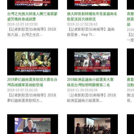
台灣之光挑大師達人團三連霸廖
挑大師首創韓國魚市長宴越南名
喜樂
盛芳獲終身成就獎
歌星演員大啖韓流
慈善
2018-12-23 18:33:00
2018-12-17 02:18:43
節
【記者劉彩雲/台南報導】2018
【記者劉彩雲/台南報導】越南
2018
第六屆，台灣之光百...
群星會，Kep Tr...
【記
一度
2018夢幻越南選美歌唱大賽在台
2018歐洲盃越南小姐選美大賽
農畜
灣高雄國軍英雄館登場
移居台灣阮明明榮獲第二名
活動
2018-12-07 21:01:15
2018-11-29 03:33:34
2018
【記者劉彩雲/台南報導】2018
〔記者劉彩雲/台南報導】2018
圖:
夢幻越南選美歌唱大...
歐洲盃越南小姐選美...
長、