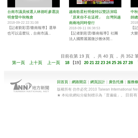
台南市議員候選人林德旺參選說
越南歌星杜明俊特以雙語演唱
中秋
明會暨中秋晚會
「原來你不在這裡」 台灣與越
師總
2018-09-22 22:31:08
南兩地同時發行
2018
【記者劉彩雲/臺南報導】選舉
【記
2018-09-11 06:38:53
也可以這麼玩，台南市議...
【記者劉彩雲/臺南報導】社團
大樂
法人國際麗麗微沙雅休閒...
目前在第 19 頁 ， 共 40 頁 ， 共 352 
第一頁
上十頁
上一頁
18
【
19
】
20
21
22
23
24
25
26
27
28
回首頁
｜
網路開店
｜
網頁設計
｜
廣告托播
｜
服務
版權所有 仿作必究 2010 Taiwan International Net Co
目前
★ 本站依網站分級制標示為「普遍級」。