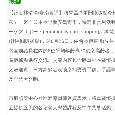
懷據
【記者林琨璋/臺南報導】將軍區將軍關懷據點今
來」，來自日本長野縣安曇野市，特定非営利活
ーケアサポート(community care support)
(社區關懷據點)，於6月26日，由會長伊東 勉先
包含前議員在內的6位平均年齡為79歲之高齡者
關懷據點進行交流。交流內容包含將軍社區關懷
太鼓迎賓，日方高齡者表演之熊寶寶手偶、手語
及全體大合唱。
市府照管中心社區輔導員陳月貞表示，將軍關懷
五提供五天的各項老人學習課程及中午共餐活動