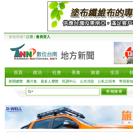
新使用者?
註冊
|
會員登入
首頁
政治
社會
美食
旅遊
生活
新聞總覽
圖片集
最多人瀏覽
民調中心
公共消息
公私立招考
學習新