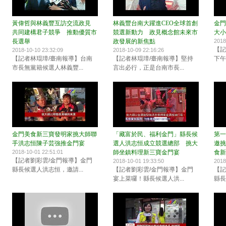
黃偉哲與林義豐互訪交流政見
林義豐台南大躍進CEO全球首創
金門
共同建構君子競爭 推動優質市
競選新動力 政見概念館未來市
大小
長選舉
政發展的新焦點
2018
【記
2018-10-10 23:32:09
2018-10-09 22:16:26
【記者林琨璋/臺南報導】台南
【記者林琨璋/臺南報導】堅持
下午
市長無黨籍候選人林義豐...
言出必行，正是台南市長...
金門美食新三寶發明家挑大師聯
「藏富於民、福利金門」縣長候
第一
手洪志恒陳子芸強推金門宴
選人洪志恒成立競選總部 挑大
邀挑
2018-10-01 22:51:01
師坐鎮料理新三寶金門宴
食新
【記者劉彩雲/金門報導】金門
2018-10-01 19:33:50
2018
縣長候選人洪志恒，邀請...
【記者劉彩雲/金門報導】金門
【記
宴上菜囉！縣長候選人洪...
縣長