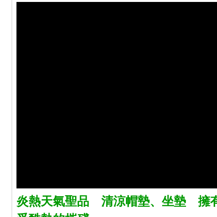
炎熱天氣聖品 清涼帽墊、坐墊 擁