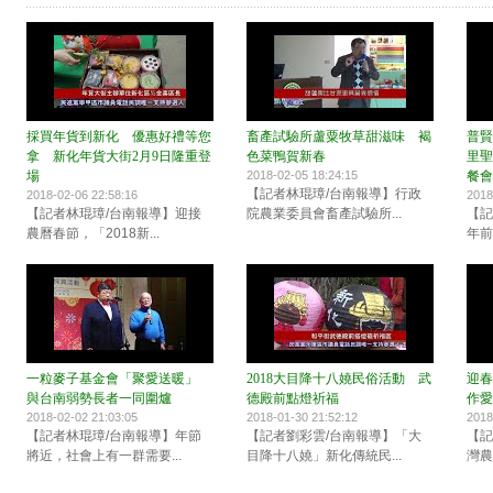
採買年貨到新化 優惠好禮等您
畜產試驗所蘆粟牧草甜滋味 褐
普賢
拿 新化年貨大街2月9日隆重登
色菜鴨賀新春
里聖
場
2018-02-05 18:24:15
餐會
【記者林琨璋/台南報導】行政
2018-02-06 22:58:16
2018
【記者林琨璋/台南報導】迎接
院農業委員會畜產試驗所...
【記
農曆春節，「2018新...
年前
一粒麥子基金會「聚愛送暖」
2018大目降十八嬈民俗活動 武
迎春
與台南弱勢長者一同圍爐
德殿前點燈祈福
作愛
2018-02-02 21:03:05
2018-01-30 21:52:12
2018
【記者林琨璋/台南報導】年節
【記者劉彩雲/台南報導】「大
【記
將近，社會上有一群需要...
目降十八嬈」新化傳統民...
灣農