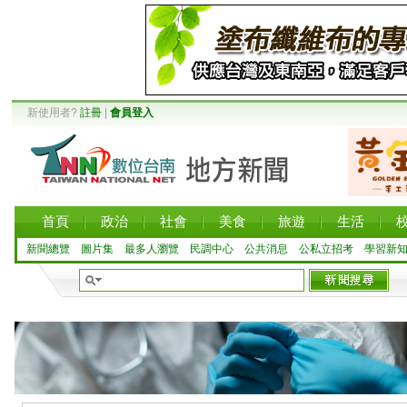
新使用者?
註冊
|
會員登入
首頁
政治
社會
美食
旅遊
生活
新聞總覽
圖片集
最多人瀏覽
民調中心
公共消息
公私立招考
學習新