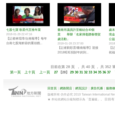
七股七寶 歌星代言推年菜
臺南市議員許至椿結合40個
歲末
2018-01-29 22:47:16
里 舉辦「名家揮毫贈春聯賀
境金
【記者林琨璋/台南報導】每年
歲活動」
公益
台南七股海鮮節的重頭戲...
2018-01-28 23:37:00
2018
【記者劉彩雲/臺南報導】迎接
【記
2018旺旺招財年的到...
祝福
目前在第 28 頁 ， 共 40 頁 ， 共 352 
第一頁
上十頁
上一頁
27
【
28
】
29
30
31
32
33
34
35
36
37
回首頁
｜
網路開店
｜
網頁設計
｜
廣告托播
｜
服務
版權所有 仿作必究 2010 Taiwan International Net Co
目前
★ 本站依網站分級制標示為「普遍級」。