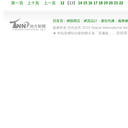
第一頁
上十頁
上一頁
12
【
13
】
14
15
16
17
18
19
20
21
22
回首頁
｜
網路開店
｜
網頁設計
｜
廣告托播
｜
服務
版權所有 仿作必究 2010 Taiwan International Net Co
目前
★ 本站依網站分級制標示為「普遍級」。