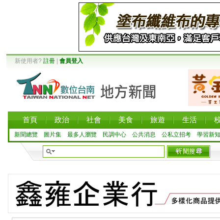
新使用者?
註冊
|
會員登入
首頁
政治
社會
美食
旅遊
生活
新聞總覽
圖片集
最多人瀏覽
民調中心
公共消息
公私立招考
學習新