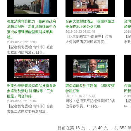
強化消防救災能力 臺南市政府
台南大億麗緻酒店 舉辦捐血送
台灣
消防局辦理「新化消防訓練中心
美食吃池上米公益活動
於樂
落成啟用暨機能型義消成軍典
2019-02-23 08:01:45
2019
【記者劉彩雲/台南報導】台南
【記
禮」
大億麗緻酒店與民眾再度...
市政
2019-02-26 22:52:09
【記者劉彩雲/台南報導】臺南
市政府消防局於26日舉...
謝龍介舉辦農漁特產品推薦會暨
環保綠能長照主題館 6888支寶
台南
参選造勢活動 韓國瑜等「三大
特瓶打造
民新
巨星」同台加持
2019-02-16 20:15:43
2019
圖說：慈濟安平記憶保養班20多
【記
2019-02-18 21:03:04
【記者劉彩雲/台南報導】台南
位長春學員，15日在...
年二
市第二選區立委補選加溫...
目前在第 13 頁 ， 共 40 頁 ， 共 352 