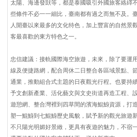
太陽、海邊發獃等，都是泰國吸引外國旅客絡繹
些條件不必一一細比，臺南都有過之而無不及。
人開臺以來最多的文化特色，加上豐富的自然景
客最喜歡的東方特色之一。
忠信建議：接軌國際海空旅遊，未來，除了要運
線及便捷路網，配合周休二日整合各區域景點、
通業，推動組合式主題的日夜觀光行程。也要持
予文創新產業、活化藝文與文史街道再造工程、
遊憩網、整合灣裡到四草間的濱海鯤鯓資源，打
塑一鯤鯓到七鯤鯓歷史風貌，賦予新的觀光旅遊
不只陽光明媚好景緻，更具有夜遊的魅力，不宿