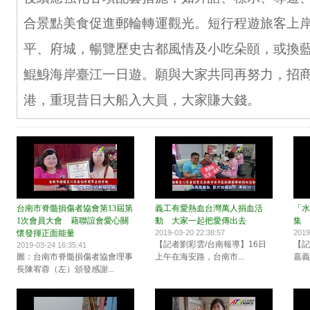
合景點美食促進郵輪轉運觀光。短行程遊旅客上
平、府城，暢覽歷史古都風情及小吃朵頤，或換
鯤鯓海岸臺江一日遊。願與大家共同再努力，招
港，重現昔日大船入大員，大家賺大錢。
台南市脊髓損傷者協會第13屆第
義工有愛熱血台灣萬人捐血活
「水
1次會員大會 藉聯誼會愛心關
動 大家一起把愛傳出去
集 
懷發揮正面能量
2019-03-20 22:38:57
2019
【記者劉彩雲/台南報導】16日
【記
2019-03-24 16:35:41
圖：台南市脊髓損傷者協會理事
上午在海安路，台南市...
嘉義
長陳宥蓉（左）頒發感謝...