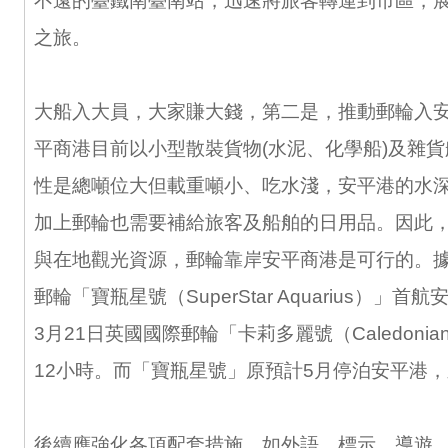
不遠的臺鐵南臺南站，迅速將旅客轉運到市區，
之旅。
大船入大員，大家賺大錢，第二是，推動郵輪入
平商港目前以小型散裝貨物(水泥、化學船)及雜
性是總噸位大但載重噸小、吃水淺，安平港的水
加上郵輪也需要補給旅客及船舶的日用品。因此
與在地觀光資源，郵輪靠岸安平商港是可行的。據報
郵輪「寶瓶星號（SuperStar Aquarius）」首航
3月21日英國國際郵輪「卡莉多麗號（Caledonia
12小時。而「寶瓶星號」原預計5月停泊安平港
後續應強化各項配套措施，如外語、標示、導遊