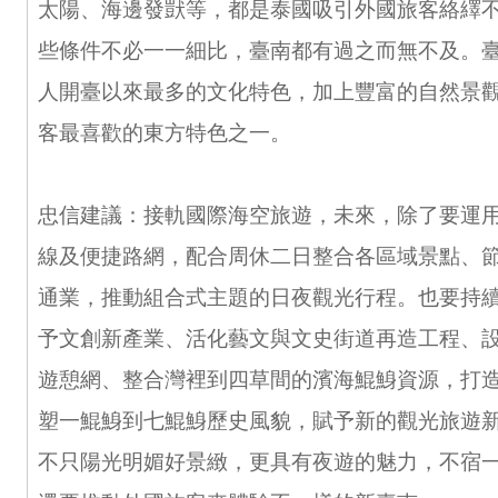
太陽、海邊發獃等，都是泰國吸引外國旅客絡繹
些條件不必一一細比，臺南都有過之而無不及。
人開臺以來最多的文化特色，加上豐富的自然景
客最喜歡的東方特色之一。
忠信建議：接軌國際海空旅遊，未來，除了要運
線及便捷路網，配合周休二日整合各區域景點、
通業，推動組合式主題的日夜觀光行程。也要持
予文創新產業、活化藝文與文史街道再造工程、
遊憩網、整合灣裡到四草間的濱海鯤鯓資源，打
塑一鯤鯓到七鯤鯓歷史風貌，賦予新的觀光旅遊
不只陽光明媚好景緻，更具有夜遊的魅力，不宿