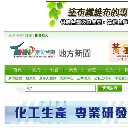
新使用者?
註冊
|
會員登入
首頁
政治
社會
美食
旅遊
生活
新聞總覽
圖片集
最多人瀏覽
民調中心
公共消息
公私立招考
學習新