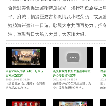
合景點美食促進郵輪轉運觀光。短行程遊旅客上
平、府城，暢覽歷史古都風情及小吃朵頤，或換
鯤鯓海岸臺江一日遊。願與大家共同再努力，招
港，重現昔日大船入大員，大家賺大錢。
跟著節氣玩南農 全民一起暢玩
漫慢愛派對 扶輪公益嘉年華暨
廢棄
台南旅遊三寶
身心障礙福利宣導
「海
2021-12-06 23:31:59
2021-11-03 09:35:39
2021
（記者 玉女 台北報導） 台灣國
由國際扶輪3502地區主辦，為
圖：
旅市場2021年底...
身心障礙所舉辦公益活...
崎地