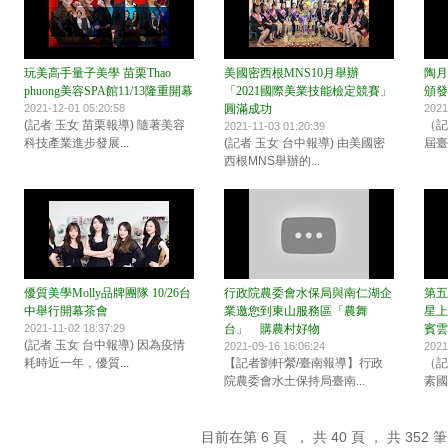
玩美高手量子美學 苗栗Thao
美國密西根MNS10月舉辦
陶月
phuong美容SPA館11/13隆重開幕
「2021國際美業技能檢定競賽」
頒發
2021-12-01 05:20:58
圓滿成功
2021
(記者 玉女 苗栗報導) 隨著美容
（記
2021-11-03 01:20:39
科技產業進步發展...
(記者 玉女 台中報導) 由美國密
屆臺
西根MNS舉辦的...
優質美學Molly品牌團隊 10/26台
行政院農委會水保局與南仁湖企
第五
中舉行開幕茶會
業邀您到東山服務區「農舞
星上
2021-11-02 18:37:29
台」 購農村好物
賓雲
(記者 玉女 台中報導) 因為疫情
2021-09-16 16:06:24
2021
耗時近一年，優質...
【記者劉軒縈/臺南報導】行政
（記
院農委會水土保持局臺南...
素國
目前在第 6 頁 ， 共 40 頁 ， 共 352 筆