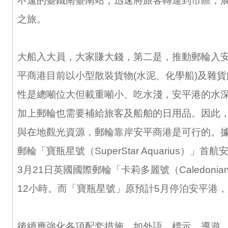
不遠的臺鐵南臺南站，迅速將旅客轉運到市區，
之旅。
大船入大員，大家賺大錢，第二是，推動郵輪入
平商港目前以小型散裝貨物(水泥、化學船)及雜
性是總噸位大但載重噸小、吃水淺，安平港的水
加上郵輪也需要補給旅客及船舶的日用品。因此
與在地觀光資源，郵輪靠岸安平商港是可行的。據報
郵輪「寶瓶星號（SuperStar Aquarius）」首航
3月21日英國國際郵輪「卡莉多麗號（Caledonia
12小時。而「寶瓶星號」原預計5月停泊安平港
後續應強化各項配套措施，如外語、標示、導遊