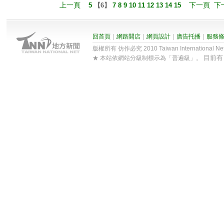
上一頁
下一頁
下
5
【
6
】
7
8
9
10
11
12
13
14
15
回首頁
｜
網路開店
｜
網頁設計
｜
廣告托播
｜
服務
版權所有 仿作必究 2010 Taiwan International Net Co
目前
★ 本站依網站分級制標示為「普遍級」。