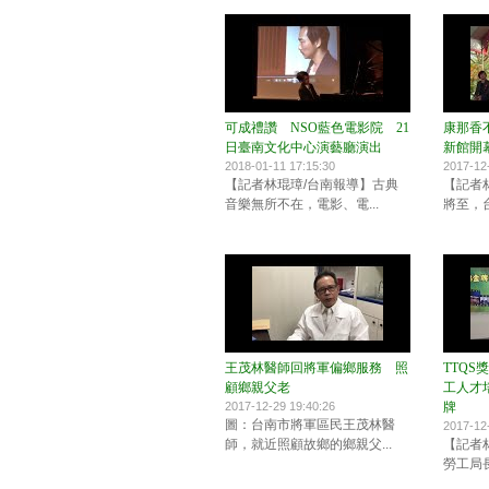
可成禮讚 NSO藍色電影院 21
康那香
日臺南文化中心演藝廳演出
新館開
2018-01-11 17:15:30
2017-12
【記者林琨璋/台南報導】古典
【記者
音樂無所不在，電影、電...
將至，台
王茂林醫師回將軍偏鄉服務 照
TTQ
顧鄉親父老
工人才培
2017-12-29 19:40:26
牌
圖：台南市將軍區民王茂林醫
2017-12
師，就近照顧故鄉的鄉親父...
【記者
勞工局長