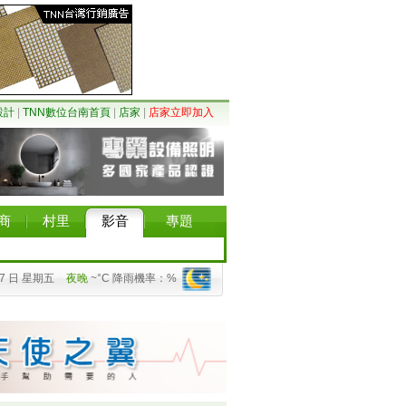
設計
|
TNN數位台南首頁
|
店家
|
店家立即加入
商
村里
影音
專題
07 日 星期五
夜晚
~°C 降雨機率：%