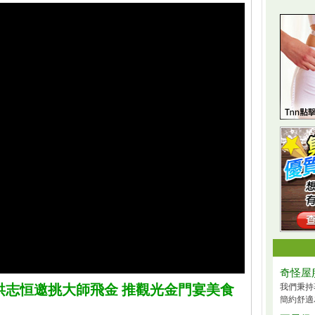
奇怪屋
洪志恒邀挑大師飛金 推觀光金門宴美食
我們秉持
簡約舒適