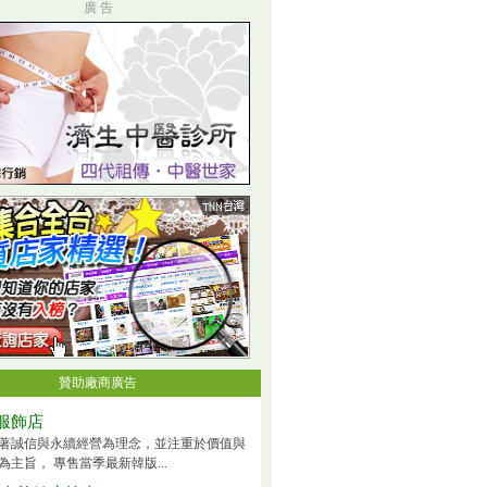
廣 告
贊助廠商廣告
服飾店
著誠信與永續經營為理念，並注重於價值與
為主旨， 專售當季最新韓版...