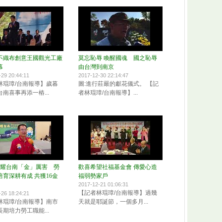
不織布創意王國觀光工廠
莫忘恥辱 喚醒國魂 國之恥辱
幕
由台灣到南京
-29 20:44:11
2017-12-30 22:14:47
林琨璋/台南報導】歲暮
圖:進行莊嚴的獻花儀式。 【記
南喜事再添一樁...
者林琨璋/台南報導】...
S獎耀台南「金」厲害 勞
歡喜希望社福基金會 傳愛心造
育深耕有成 共獲16金
福弱勢家戶
2017-12-21 01:06:31
【記者林琨璋/台南報導】過幾
-26 18:24:21
林琨璋/台南報導】南市
天就是耶誕節，一個多月...
期培力勞工職能...