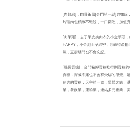
[肉麵線]，肉骨茶風[金門第一縣]肉麵
玲瓏肉包麵線不鬆脫，一口兩吃，加值
[肉芋頭]，去了芋皮換肉衣的小金芋頭
HAPPY，小金泥土孕綿密，烈嶼特產揚
氣，直衝腦門也不會忘記。
[縣長貢糖]，金門豬腳貢糖吃得到貢糖
貢糖，深藏不露也不會有受騙的感覺。
到肉的貢糖，天字第一號，驚豔之餘，洪
業，餐飲業，運輸業，連結多元產業，