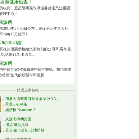
-嘉義健康檢查！
的收費，五星級明亮乾淨溫馨舒適又注重隱
管理中心！
醫診所
2010年5月30日公布，癌症居28年是大死
均每13分鐘即1...
印印章印鑑
實在的優惠價格給您最特別的公司章,客制化
章,結婚對章,卡通章,...
醫診所
的中醫世家!依據傳統中醫的醫德、醫術兼備
加創新世代的新醫學專業新...
精選店家特輯
．
加拿大原裝進口愛肯拿ACANA...
．
荷葉GABA茶
．
媄妍植 Beauteous P...
．
東森忠樺幼兒園
．
禮品/贈品批發
．
景信,都市更新,土地開發