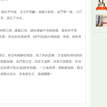
線，陽光手中線，古法不死鹹，身戴小鮮肉，金門第一線。小巧
升等，真正下功夫。
，綿密口感，豪氣口味，總在唇齒中浪漫相遇。孤島奇芋黑
名聲，穿起肉衣拼經濟。[肉芋頭]做出佛跳牆、串燒，燒炙香
的軟Q，卻沒有豬腳在裡面，包了肉的貢糖，才是能吃得到肉的
清朝獻貢糖，金門進士堂，加官又進爵，洪青天當縣長。吃得
志恒將它取名為[縣長貢糖]，一口食經濟，推動農漁牧，觀光
美食觀光加分，美食新紀元，揚威國際！