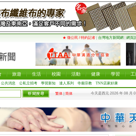
★ 徵公民 / 特約記者
|
台灣地方新聞網
|
網頁
食
旅遊
生活
校園
活動
健康
學習
工
公共消息
公私立招考
學習新知
達人系列
寺廟宗教
TNN店家好康
今天是西元 2026 年 08 月 
繁体
|
简体