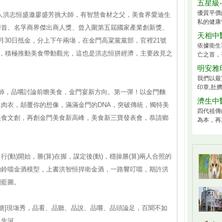
五星級
優質平價
人洪志恒盛邀廖盛芳挑大師，有智慧食材之父，美食界愛迪生
私的健康
榜首、名孚商界傑出商人獎、曾入圍第五屆國家產業創新獎、
天相中
月30日抵金，分上下午兩塲，在金門高粱黨黨部，官裡21號
依據衛生署
動，積極推動美食帶動觀光，這也是洪志恒拼經濟，主要政見之
亡之首，平
明安雅
我們以最
印章,肚臍
師，品嚐討論前瞻美食，金門宴新方向。第一彈！以金門麵
濟生中
肉衣，顛覆你的想像，滿滿金門的DNA，突破傳統，獨特美
四代祖傳
美食文創，再創金門美食新高峰，美食新三寶發表會，恭請鄉
為本，再
動)開始，勝(算)在握，謀定後(動)，穩操勝(算)兩人合照的
的鈴噹金酒模型，上書洪智恒捍衛金酒，一路響叮噹，期許洪
劃藍圖。
長貢糖]現塲秀，品看、品聽、品說、品嚐、品頭論足，百聞不如
之先河。