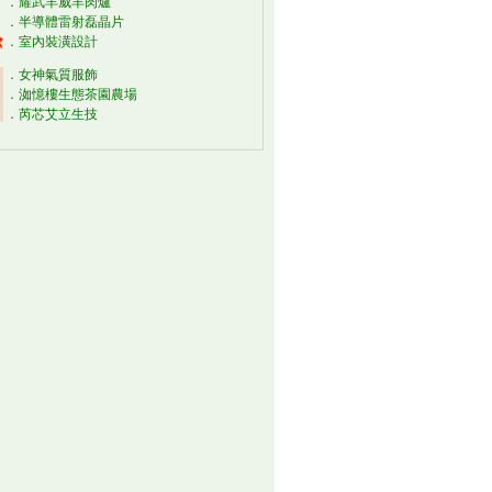
．
耀武羊威羊肉爐
．
半導體雷射磊晶片
．
室內裝潢設計
．
女神氣質服飾
．
洳憶樓生態茶園農場
．
芮芯艾立生技