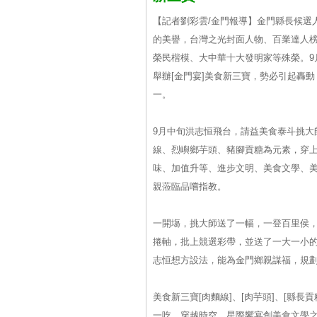
【記者劉彩雲/金門報導】金門縣長候選
的美譽，台灣之光封面人物、百業達人
榮民楷模、大中華十大發明家等殊榮。9
舉辦[金門宴]美食新三寶，勢必引起轟
一。
9月中旬洪志恒飛台，請益美食泰斗挑大
線、烈嶼鄉芋頭、豬腳貢糖為元素，穿上
味、加值升等、進步文明、美食文學、
親蒞臨品嚐指教。
一開塲，挑大師送了一幅，一登百里侯，行(
捲軸，批上競選彩帶，並送了一大一小
志恒想方設法，能為金門鄉親謀福，規
美食新三寶[肉麵線]、[肉芋頭]、[縣
一吃，穿越時空，星際饗宴創美食文學