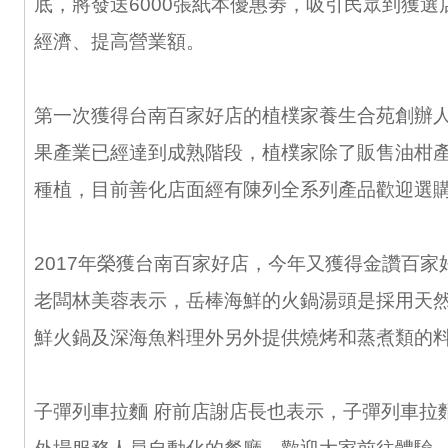
底，將發送6000張紙本優惠劵，吸引民眾到獲選
經濟、提高營業額。
第一次獲得台南百家好店的植樸家養生合苑創辦
果產業已經達到成熟階段，植樸家除了販售油柑
種植，目前善化店面經有陳列全系列產品歡迎選
2017年榮獲台南百家好店，今年又獲得金讚百家
老闆林美蓉表示，岳棒海鮮的火鍋湯頭是採用天
鮮火鍋及深海魚料理外另外提供燒烤和蒸煮類的
子彈列車拉麵 府前店謝店長也表示，子彈列車拉