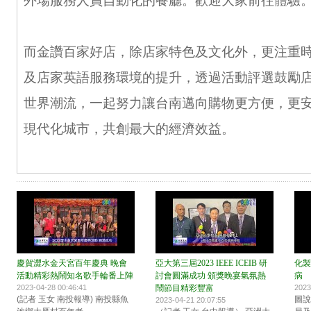
外場服務人員自動化的餐廳。歡迎大家前往體驗
而金讚百家好店，除店家特色及文化外，更注重時
及店家英語服務環境的提升，透過活動評選鼓勵
世界潮流，一起努力讓台南邁向購物更方便，更
現代化城市，共創最大的經濟效益。
慶賀澀水金天宮百年慶典 晚會
亞大第三屆2023 IEEE ICEIB 研
化製
活動精彩熱鬧知名歌手輪番上陣
討會圓滿成功 頒獎晚宴氣氛熱
病
2023-04-28 00:46:41
鬧節目精彩豐富
2023
(記者 玉女 南投報導) 南投縣魚
圖說
2023-04-21 20:07:55