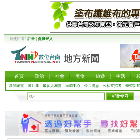
新使用者?
註冊
|
會員登入
首頁
政治
社會
美食
旅遊
生活
新聞總覽
圖片集
最多人瀏覽
民調中心
公共消息
公私立招考
學習新