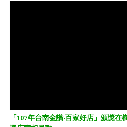
「107年台南金讚‧百家好店」頒獎在樹