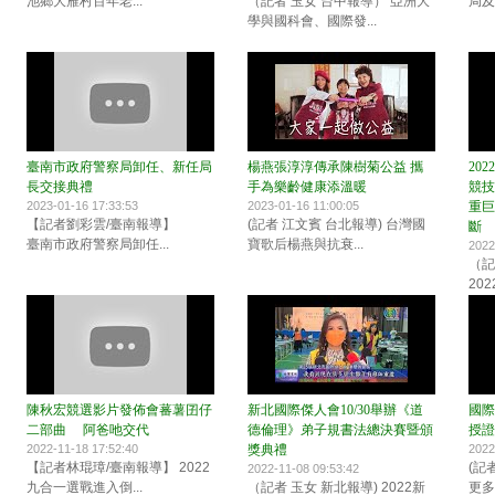
池鄉大雁村百年老...
（記者 玉女 台中報導） 亞洲大
局及
學與國科會、國際發...
臺南市政府警察局卸任、新任局
楊燕張淳淳傳承陳樹菊公益 攜
20
長交接典禮
手為樂齡健康添溫暖
競技
2023-01-16 17:33:53
2023-01-16 11:00:05
重巨
【記者劉彩雲/臺南報導】
(記者 江文賓 台北報導) 台灣國
斷
臺南市政府警察局卸任...
寶歌后楊燕與抗衰...
2022
（記
202
陳秋宏競選影片發佈會蕃薯囝仔
新北國際傑人會10/30舉辦《道
國際
二部曲 阿爸吔交代
德倫理》弟子規書法總決賽暨頒
授證
2022-11-18 17:52:40
獎典禮
2022
【記者林琨璋/臺南報導】 2022
(記
2022-11-08 09:53:42
九合一選戰進入倒...
（記者 玉女 新北報導) 2022新
更多