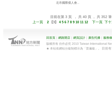
北市國際傑人會...
目前在第 3 頁 ， 共 40 頁 ， 共 352 筆
上一頁
下一頁
下十
2
【
3
】
4
5
6
7
8
9
10
11
12
回首頁
｜
網路開店
｜
網頁設計
｜
廣告托播
｜
服務
版權所有 仿作必究 2010 Taiwan International Net Co
目前
★ 本站依網站分級制標示為「普遍級」。