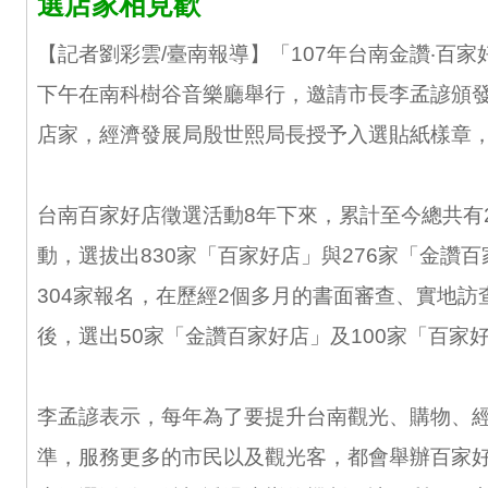
選店家相見歡
【記者劉彩雲/臺南報導】「107年台南金讚‧百家
下午在南科樹谷音樂廳舉行，邀請市長李孟諺頒發
店家，經濟發展局殷世熙局長授予入選貼紙樣章
台南百家好店徵選活動8年下來，累計至今總共有2
動，選拔出830家「百家好店」與276家「金讚
304家報名，在歷經2個多月的書面審查、實地訪
後，選出50家「金讚百家好店」及100家「百家
李孟諺表示，每年為了要提升台南觀光、購物、
準，服務更多的市民以及觀光客，都會舉辦百家