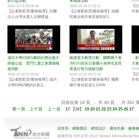
歌公益活動
來開講活動
2018
【記
2018-10-31 00:08:56
2018-10-23 17:32:12
【記者劉彩雲/臺南報導】社團
【記者劉彩雲/臺南報導】由國
市新
法人台灣水麗人文關懷協...
民黨台南市東區黨部於2...
成功大學EMBA舞蹈社聯合挑大
維護視力教育行動 國際獅子會
「虧
師做公益 普門仁愛之家重陽敬
300-D1區在日新國小為學生及民
大會
老同歡
眾進行視力篩檢活動
2018
【記
2018-10-19 21:56:53
2018-10-15 18:57:26
【記者劉彩雲/臺南報導】成功
【記者劉彩雲/臺南報導】國際
市長
大學EMBA舞蹈社創立...
獅子會自從成立100年...
目前在第 18 頁 ， 共 40 頁 ， 共 352 
第一頁
上十頁
上一頁
17
【
18
】
19
20
21
22
23
24
25
26
27
回首頁
｜
網路開店
｜
網頁設計
｜
廣告托播
｜
服務
版權所有 仿作必究 2010 Taiwan International Net Co