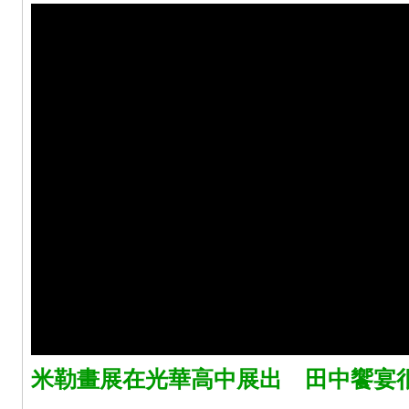
米勒畫展在光華高中展出 田中饗宴