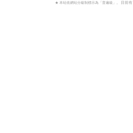
目前
★ 本站依網站分級制標示為「普遍級」。