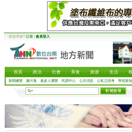
新使用者?
註冊
|
會員登入
首頁
政治
社會
美食
旅遊
生活
新聞總覽
圖片集
最多人瀏覽
民調中心
公共消息
公私立招考
學習新