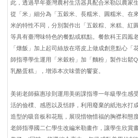
此，透過早年臺灣農村生活器具配合米勒以農家
從「米」細分為「五穀米、長糯米、圓糯米、在
米的特性不同，分別製作出「五穀粽、米糕、紅
等具有臺灣味特色的餐點或糕點。餐飲科王四鳯
「燉飯」加上起司絲放在塔皮上做成創意點心「
師指導學生運用「米穀粉」加「麵粉」製作出鬆
乳酪蛋糕」，增添本次味蕾的饗宴。
美術老師蘇惠珍則運用美術課指導一年級學生感
活的儉樸、感恩以及恬靜，利用廢棄的紙泡水打
造型的吸音板和花瓶，展現惜物惜福的胸襟和態
老師指導國二仁學生改編米勒畫作，讓學生欣賞