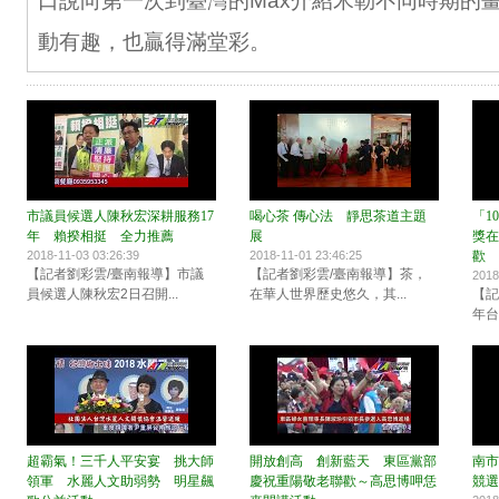
口說向第一次到臺灣的Max介紹米勒不同時期的
動有趣，也贏得滿堂彩。
市議員候選人陳秋宏深耕服務17
喝心茶 傳心法 靜思茶道主題
「1
年 賴揆相挺 全力推薦
展
獎在
2018-11-03 03:26:39
2018-11-01 23:46:25
歡
【記者劉彩雲/臺南報導】市議
【記者劉彩雲/臺南報導】茶，
2018
員候選人陳秋宏2日召開...
在華人世界歷史悠久，其...
【記
年台
超霸氣！三千人平安宴 挑大師
開放創高 創新藍天 東區黨部
南市
領軍 水麗人文助弱勢 明星飆
慶祝重陽敬老聯歡～高思博呷恁
競選