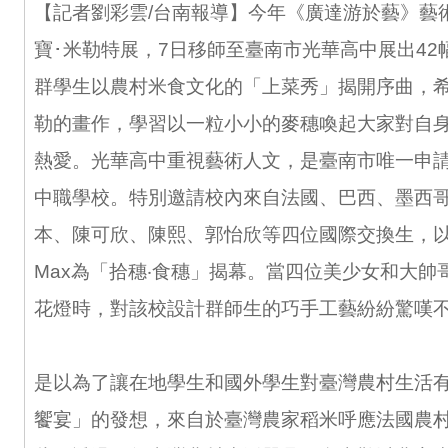
【記者劉彩雲/台南報導】今年《廣達游於藝》藝
寶･米勒特展，7日移師至臺南市光華高中展出42
群學生以農村米食文化的「上菜秀」揭開序曲，
勒的畫作，學習以一粒小小的麥穗喚起大家對自
熱愛。光華高中重視藝術人文，是臺南市唯一申
中職學校。特別邀請校內來自法國、巴西、墨西
本、陳可欣、陳熙、郭怡欣等四位國際交換生，
Max為「拾穗‧食穗」揭幕。當四位美少女和大帥
花燈時，對該校設計群師生的巧手工藝紛紛驚嘆
是以為了讓在地學生和國外學生對臺灣農村生活
饗宴」的發想，來自於臺灣農家稻米呼應法國農