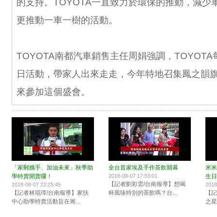
的支持。TOYOTA一直致力於環保的推動，減少
更推動一車一樹的活動。
TOYOTA南都汽車銷售主任周娟強調，TOYOT
日活動，帶家人出來走走，今年特地召集鳳之韻
來參加這個盛會。
「家郵攜手、加油未來」秋季助
全台首家埃及手作茶飲開幕
米米
學特賣開賣囉！
2018-08-07 17:53:01
生日
【記者劉彩雲/台南報導】想喝
2018-08-07 23:25:45
2018
【記者林琨璋/台南報導】家扶
杯風味特別的茶飲嗎？台...
【記
中心助學特賣活動旨在籌...
之星