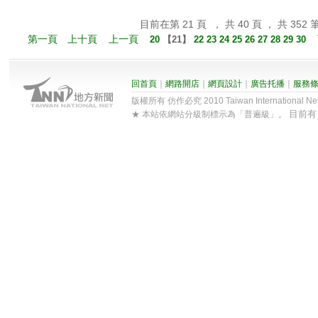
目前在第 21 頁 ， 共 40 頁 ， 共 352 
第一頁
上十頁
上一頁
20
【
21
】
22
23
24
25
26
27
28
29
30
回首頁
｜
網路開店
｜
網頁設計
｜
廣告托播
｜
服務
版權所有 仿作必究 2010 Taiwan International Net Co
目前
★ 本站依網站分級制標示為「普遍級」。