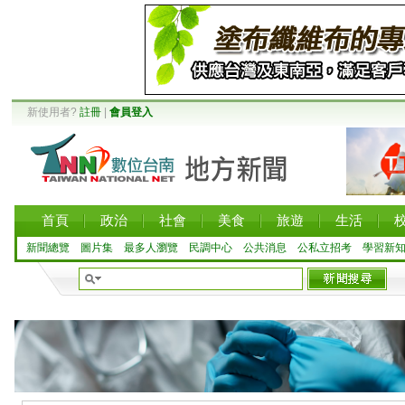
新使用者?
註冊
|
會員登入
首頁
政治
社會
美食
旅遊
生活
新聞總覽
圖片集
最多人瀏覽
民調中心
公共消息
公私立招考
學習新