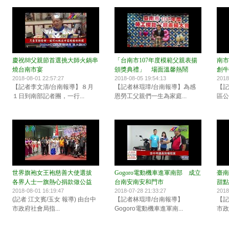
慶祝88父親節首選挑大師火鍋串
「台南市107年度模範父親表揚
南市
燒台南市宴
頒獎典禮」 場面溫馨熱鬧
創牛
2018-08-01 22:57:27
2018-08-05 19:54:13
2018
【記者李文清/台南報導】８月
【記者林琨璋/台南報導】為感
【記
１日到南部記者團，一行...
恩勞工父親們一生為家庭...
區公
世界旗袍女王袍慈善大使選拔
Gogoro電動機車進軍南部 成立
臺南
各界人士一旗熱心捐款做公益
台南安南安和門市
甜點
2018-08-01 16:19:47
2018-07-28 21:33:27
2018
(記者 江文賓/玉女 報導) 由台中
【記者林琨璋/台南報導】
【記
市政府社會局指...
Gogoro電動機車進軍南...
市政