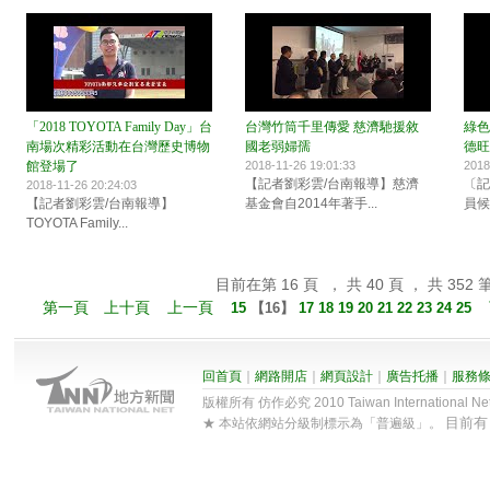
「2018 TOYOTA Family Day」台
台灣竹筒千里傳愛 慈濟馳援敘
綠色
南場次精彩活動在台灣歷史博物
國老弱婦孺
德旺
館登場了
2018-11-26 19:01:33
2018
【記者劉彩雲/台南報導】慈濟
〔記
2018-11-26 20:24:03
【記者劉彩雲/台南報導】
基金會自2014年著手...
員候
TOYOTA Family...
目前在第 16 頁 ， 共 40 頁 ， 共 352 
第一頁
上十頁
上一頁
15
【
16
】
17
18
19
20
21
22
23
24
25
回首頁
｜
網路開店
｜
網頁設計
｜
廣告托播
｜
服務
版權所有 仿作必究 2010 Taiwan International Net Co
目前
★ 本站依網站分級制標示為「普遍級」。