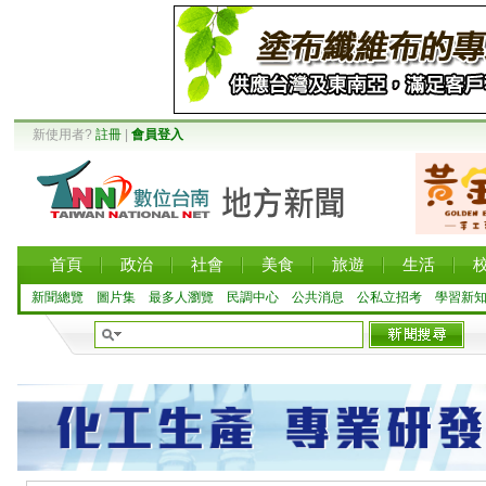
新使用者?
註冊
|
會員登入
首頁
政治
社會
美食
旅遊
生活
新聞總覽
圖片集
最多人瀏覽
民調中心
公共消息
公私立招考
學習新