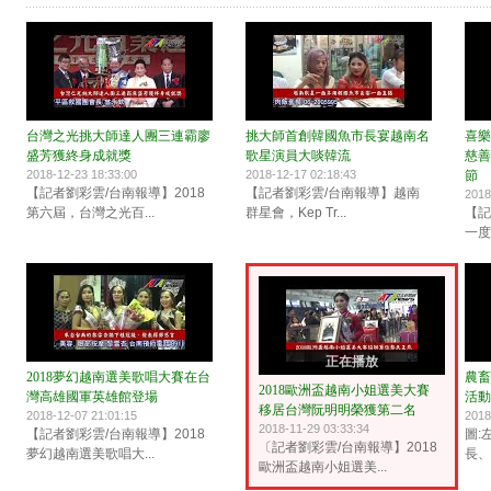
台灣之光挑大師達人團三連霸廖
挑大師首創韓國魚市長宴越南名
喜樂
盛芳獲終身成就獎
歌星演員大啖韓流
慈善
2018-12-23 18:33:00
2018-12-17 02:18:43
節
【記者劉彩雲/台南報導】2018
【記者劉彩雲/台南報導】越南
2018
第六屆，台灣之光百...
群星會，Kep Tr...
【記
一度
正在播放
2018夢幻越南選美歌唱大賽在台
農畜
2018歐洲盃越南小姐選美大賽
灣高雄國軍英雄館登場
活動
移居台灣阮明明榮獲第二名
2018-12-07 21:01:15
2018
2018-11-29 03:33:34
【記者劉彩雲/台南報導】2018
圖:
〔記者劉彩雲/台南報導】2018
夢幻越南選美歌唱大...
長、
歐洲盃越南小姐選美...