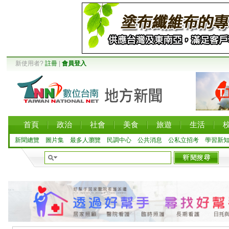
新使用者?
註冊
|
會員登入
首頁
政治
社會
美食
旅遊
生活
新聞總覽
圖片集
最多人瀏覽
民調中心
公共消息
公私立招考
學習新