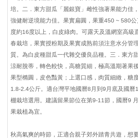
培。二．東方甜瓜「麗銀寶」雌性強著果能力佳
強健耐逆境能力佳。果實扁圓，果重450 ~ 580
度約16度以上，白皮綠肉。可露天及溫網室高級
春栽培，果實授粉期及果實成熟前須注意水分管
質。為白皮種甜瓜一代雜交優良品種。三．東方
涼耐脫蒂，轉色較快，高糖質細，極高溫期著果
果型橢圓，皮色豔黃；上選口感，肉質細緻，糖度
1.8-2.4公斤。適台灣平地國曆8月到9月底及國曆
棚栽培選用。建議留果節位在第9-11節，國曆9 
果栽植為宜。
秋高氣爽的時節，正適合親子郊外踏青共遊，想