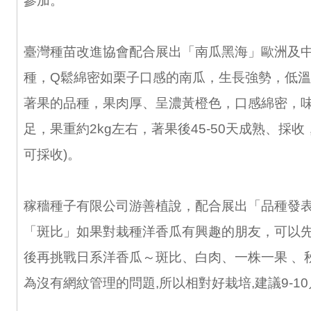
參加。
臺灣種苗改進協會配合展出「南瓜黑海」歐洲及
種，Q鬆綿密如栗子口感的南瓜，生長強勢，低
著果的品種，果肉厚、呈濃黃橙色，口感綿密，
足，果重約2kg左右，著果後45-50天成熟、採收
可採收)。
稼穡種子有限公司游善植說，配合展出「品種發
「斑比」如果對栽種洋香瓜有興趣的朋友，可以
後再挑戰日系洋香瓜～斑比、白肉、一株一果 、
為沒有網紋管理的問題,所以相對好栽培,建議9-1