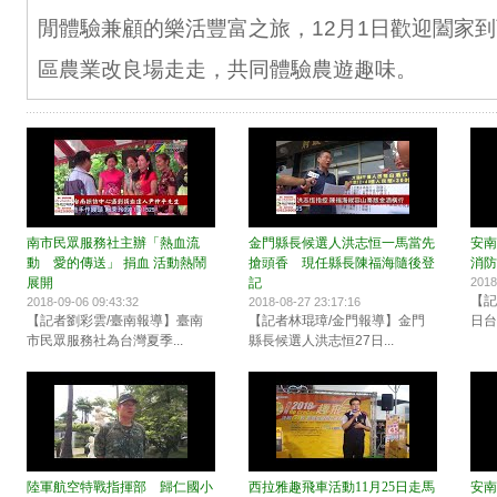
閒體驗兼顧的樂活豐富之旅，12月1日歡迎闔家
區農業改良場走走，共同體驗農遊趣味。
南市民眾服務社主辦「熱血流
金門縣長候選人洪志恒一馬當先
安南
動 愛的傳送」 捐血 活動熱鬧
搶頭香 現任縣長陳福海隨後登
消防
展開
記
2018
【記
2018-09-06 09:43:32
2018-08-27 23:17:16
【記者劉彩雲/臺南報導】臺南
【記者林琨璋/金門報導】金門
日台
市民眾服務社為台灣夏季...
縣長候選人洪志恒27日...
陸軍航空特戰指揮部 歸仁國小
西拉雅趣飛車活動11月25日走馬
安南