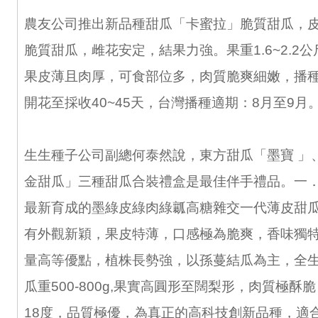
農友公司推出新品種甜瓜「卡蜜拉」脆質甜瓜，
脆質甜瓜，雌花安定，結果力強。果重1.6~2.2公
果皮薄且肉厚，可食部位多，肉質脆爽細嫩，播種至
開花至採收40~45天，台灣播種適期：8月至9月
生生種子公司副總何泰然說，東方甜瓜「墨寶 」
金甜瓜」三種甜瓜合裝禮盒是最佳伴手禮品。一．
最新育成的墨綠皮綠肉綠瓤高糖雜交一代薄皮甜
有外觀新穎，果皮特薄，口感極為脆爽，香味獨
量高等優點，植株長勢強，以孫蔓結瓜為主，全生育
瓜重500-800g,果實高圓形至闊梨形，肉質極酥脆
18度，品質極優，為真正的高科技創新品種，適