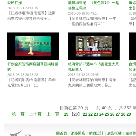
愛民打掃
瀨農場登場 《黃色派對》一起
迫綜
2018-08-21 23:41:15
嗨翻走馬瀨
之苦
【記者林琨璋/臺南報導】近期
2018-08-16 08:49:14
2018
雨季節變化非常適合蚊子...
【記者林琨璋/臺南報導】一年
【記
一度的西拉雅趣飛車11...
導】
群創全家智能商店開幕暨揭牌儀
慈濟骨捐25週年 9/15善化邀大眾
台灣
式
挽袖救人
師達
2018-08-13 20:15:22
2018-08-12 23:06:45
2018
【記者劉彩雲/台南報導】群創
【記者林琨璋/台南報導】每年
【記
光電於8月13 (一)...
九月的第三個星期六，是...
之光
目前在第 20 頁 ， 共 40 頁 ， 共 352 
第一頁
上十頁
上一頁
19
【
20
】
21
22
23
24
25
26
27
28
29
回首頁
｜
網路開店
｜
網頁設計
｜
廣告托播
｜
服務