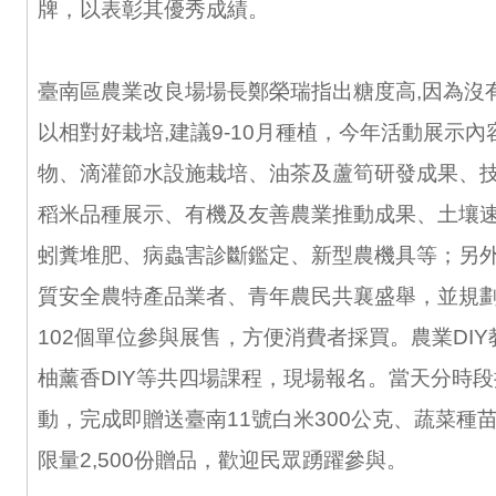
牌，以表彰其優秀成績。
臺南區農業改良場場長鄭榮瑞指出糖度高,因為沒
以相對好栽培,建議9-10月種植，今年活動展示
物、滴灌節水設施栽培、油茶及蘆筍研發成果、
稻米品種展示、有機及友善農業推動成果、土壤
蚓糞堆肥、病蟲害診斷鑑定、新型農機具等；另
質安全農特產品業者、青年農民共襄盛舉，並規
102個單位參與展售，方便消費者採買。農業DI
柚薰香DIY等共四場課程，現場報名。當天分時段
動，完成即贈送臺南11號白米300公克、蔬菜種
限量2,500份贈品，歡迎民眾踴躍參與。