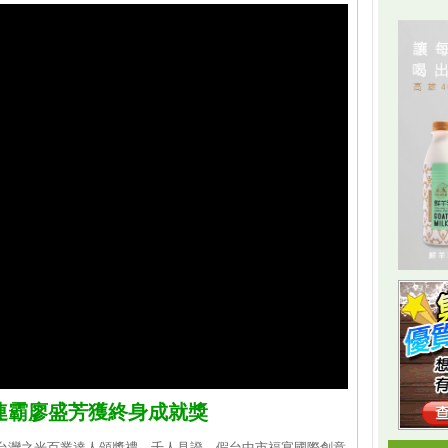
連霸廖盛芳獲終身成就獎
屆，台灣之光百業達人頒獎禮，千人見證，假台中市福宴國際創意