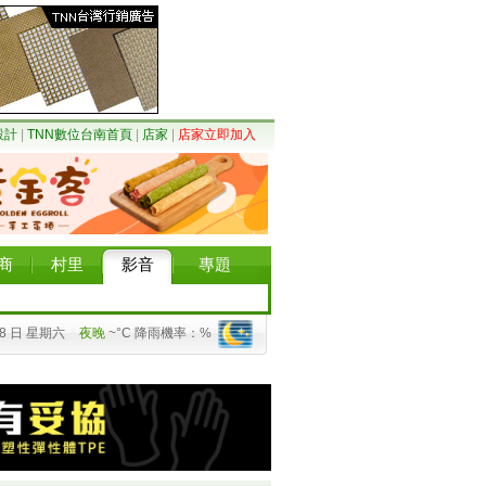
設計
|
TNN數位台南首頁
|
店家
|
店家立即加入
商
村里
影音
專題
08 日 星期六
夜晚
~°C 降雨機率：%