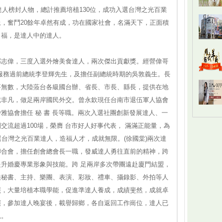
達人榜封人物，總計推薦培植130位，成功入選台灣之光百業
，奮鬥20餘年卓然有成，功在國家社會，名滿天下，正面積
口福，是達人中的達人。
鄭志偉，三度入選外燴美食達人，兩次傑出貢獻獎。經營偉哥
服務過前總統李登輝先生，及擔任副總統時期的吳敦義生。長
要無數，大陸蒞台各級國台辦、省長、市長、縣長，提供在地
就非凡，做足兩岸國民外交。曾永欽現任台南市退伍軍人協會
雅協會擔任 秘 書 長等職。兩次入選社團創新發展達人、一
流超過100場，榮膺 台市好人好事代表， 滿滿正能量，為
選台灣之光百業達人，造福人才，成就無限。(徐國棠)兩次達
聯合會，擔任創會總會長一職，發威達人勇往直前的精神，跨
升婚慶專業形象與技能。跨 足兩岸多次帶團遠赴廈門結盟，
娘秘書、主持、樂團、表演、彩妝、禮車、攝錄影、外拍等人
照，大量培植本職學能，促進準達人養成，成績斐然，成就卓
演，參加達人晚宴後，載譽歸鄉，各自返回工作崗位，達人已
見。