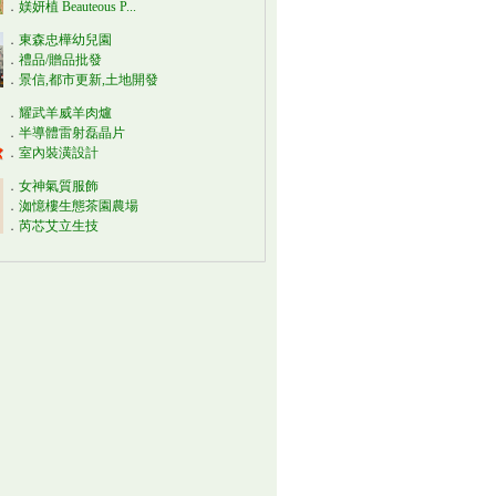
．
媄妍植 Beauteous P...
．
東森忠樺幼兒園
．
禮品/贈品批發
．
景信,都市更新,土地開發
．
耀武羊威羊肉爐
．
半導體雷射磊晶片
．
室內裝潢設計
．
女神氣質服飾
．
洳憶樓生態茶園農場
．
芮芯艾立生技