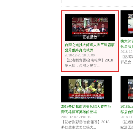
正在播放
挑大師
台灣之光挑大師達人團三連霸廖
歌星演
盛芳獲終身成就獎
2018-12
2018-12-23 18:33:00
【記者
【記者劉彩雲/台南報導】2018
群星會，Ke
第六屆，台灣之光百...
2018夢幻越南選美歌唱大賽在台
201
灣高雄國軍英雄館登場
移居台
2018-12-07 21:01:15
2018-11
【記者劉彩雲/台南報導】2018
〔記者劉
夢幻越南選美歌唱大...
歐洲盃越