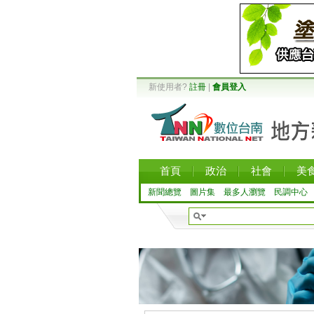
新使用者?
註冊
|
會員登入
首頁
政治
社會
美
新聞總覽
圖片集
最多人瀏覽
民調中心