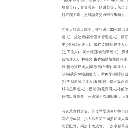
餐廳舉行，貴賓雲集，磅礡登場，來自全
目表演不斷，更邀請前交通部長馬鎮方
在挑大師達人團中，被評選出33位傑出達
達人)、施汶妮(宴會酒水管理達人)、蕭守
平(保險經紀達人)、嚴竹英(胭脂鰻達人)
(志工達人)、黃永輝(素食創新達人)、龔
藝術達人)、林振隆(東香貓烘焙龍眼乾達
雄(精緻宴席達人)戴泳明(台灣仙草達人)
鴻翔(防穿刺輪胎達人)、尹仲平(視障捐血
(社團創新發展達人)張裕紳(手指紋算命達
城扮皇帝達人)、呂麗雲(花壽司人)林郁
位傑出貢獻獎，三連霸全國總冠軍， 大
有智慧食材之父、美食界愛迪生的挑大
其終身成就。挑大師自第三屆參加達人選
次貢獻獎、兩次十大成獎、一次卓越菁