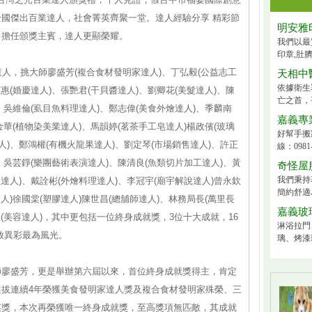
國傑出百業達人，社會菁英齊聚一堂。達人經驗分享 精彩節
明安雅
，擔任頒獎主賓，達人更顯榮耀。
我們以最
印章,肚臍
人，挑大師廖盛芳(複合食材發明家達人)、丁弘毅(公益志工
天相中
依據衛生署
惠(婚慶達人)、張艷君(干貝醬達人)、劉卿花(美髮達人)、陳
亡之首，平
、吳維倫(虱目魚料理達人)、鄭志偉(美食外燴達人)、季麟南
嘉義專
金華(植物染美業達人)、馬韻婷(茗茶手工皂達人)楊政儐(玻璃
好幫手搬
人)、鄭鴻權(有機火龍果達人)、劉定琴(市場銷售達人)、許正
線：0981-
、吳芸錚(樂團藝術表演達人)、陳清良(魚類切片加工達人)、黃
奇怪屋
我們秉持
達人)、戴詮彬(外燴料理達人)、李冠宇(廟宇解說達人)曾永欽
簡約舒適
人)徐國棠(塑膠達人)陳世昌(總舖師達人)、林務局長(萬里長
嘉義玻
珍(美容達人)，其中更包括一位終身成就獎，3位十大成就，16
淋浴拉門
放異彩最為風光。
璃、烤漆
師廖盛芳，更是舉辦第六屆以來，首位終身成就獎得主，肯定
拔連續4年榮獲美食發明家達人獎及複合食材發明家殊榮、三
英獎，本次再榮獲唯一終身成就獎，至高獎項無匹敵，其成就