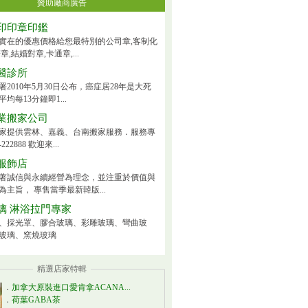
贊助廠商廣告
印印章印鑑
實在的優惠價格給您最特別的公司章,客制化
章,結婚對章,卡通章,...
醫診所
2010年5月30日公布，癌症居28年是大死
均每13分鐘即1...
業搬家公司
家提供雲林、嘉義、台南搬家服務．服務專
222888 歡迎來...
服飾店
著誠信與永續經營為理念，並注重於價值與
為主旨， 專售當季最新韓版...
璃 淋浴拉門專家
、採光罩、膠合玻璃、彩雕玻璃、彎曲玻
玻璃、窯燒玻璃
精選店家特輯
．
加拿大原裝進口愛肯拿ACANA...
．
荷葉GABA茶