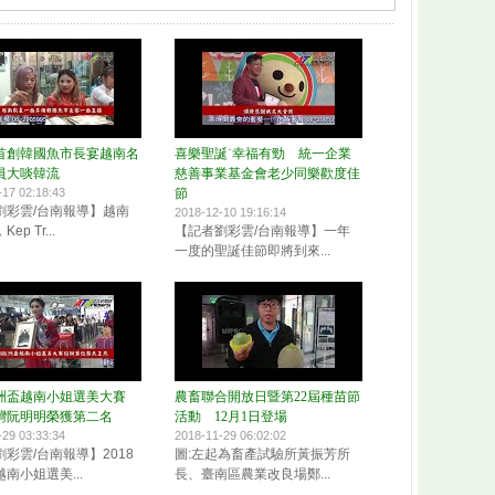
首創韓國魚市長宴越南名
喜樂聖誕˙幸福有勁 統一企業
員大啖韓流
慈善事業基金會老少同樂歡度佳
-17 02:18:43
節
劉彩雲/台南報導】越南
2018-12-10 19:16:14
p Tr...
【記者劉彩雲/台南報導】一年
一度的聖誕佳節即將到來...
8歐洲盃越南小姐選美大賽
農畜聯合開放日暨第22屆種苗節
灣阮明明榮獲第二名
活動 12月1日登場
-29 03:33:34
2018-11-29 06:02:02
彩雲/台南報導】2018
圖:左起為畜產試驗所黃振芳所
南小姐選美...
長、臺南區農業改良場鄭...