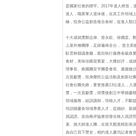
是國家社會的標竿。2017年達人榜首，
達人，職業軍人退休後，在其工作領域上
極，投身公益創造複合食材，促進人類
十大成就獎鄭志偉、曾永欽、徐國棠。
上菜外燴團隊，足跡遍佈全台， 曾主廚
駐雲林縣議會廳，親自執行服務各級政
食材，美味佳餚迎賓宴，大獲好評，成
理事長、救國團安平團委會長、麗麗微沙
次貢獻獎，投身榮民公益活動及創新社團交
社會社團先鋒，要更推薦13位達人，入
獎，一次貢獻獎，得獎後創立中華婚慶
領域服務，組訓講師，培植人才，不斷提
培訓婚慶各領域專業人才，從婚紗、新
員認證。並由兩岸協會頒發合格人員證
著。挑大師達人團，在當天觀賞精彩表
為自己寫下歷史，相約達人慶功記者會