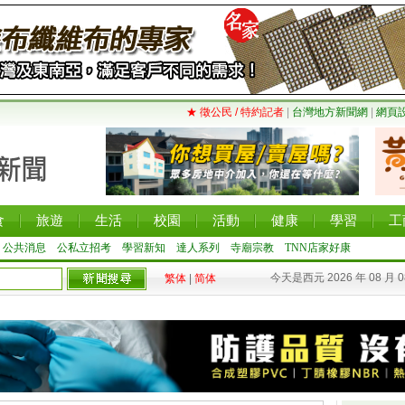
★ 徵公民 / 特約記者
|
台灣地方新聞網
|
網頁
食
旅遊
生活
校園
活動
健康
學習
工
公共消息
公私立招考
學習新知
達人系列
寺廟宗教
TNN店家好康
今天是西元 2026 年 08 月 
繁体
|
简体