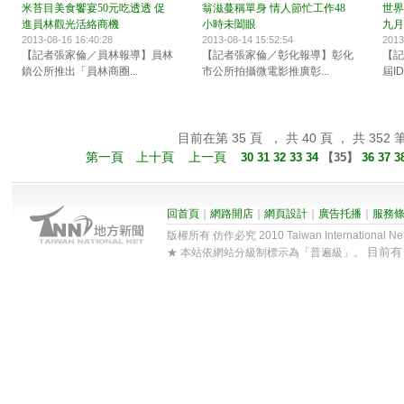
米苔目美食饗宴50元吃透透 促
翁滋蔓稱單身 情人節忙工作48
世界
進員林觀光活絡商機
小時未闔眼
九月
2013-08-16 16:40:28
2013-08-14 15:52:54
2013
【記者張家倫／員林報導】員林
【記者張家倫／彰化報導】彰化
【記
鎮公所推出「員林商圈...
市公所拍攝微電影推廣彰...
屆ID
目前在第 35 頁 ， 共 40 頁 ， 共 352 
第一頁
上十頁
上一頁
30
31
32
33
34
【
35
】
36
37
3
回首頁
｜
網路開店
｜
網頁設計
｜
廣告托播
｜
服務
版權所有 仿作必究 2010 Taiwan International Net Co
目前
★ 本站依網站分級制標示為「普遍級」。