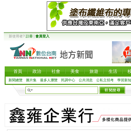
新使用者?
註冊
|
會員登入
首頁
政治
社會
美食
旅遊
生活
新聞總覽
圖片集
最多人瀏覽
民調中心
公共消息
公私立招考
學習新