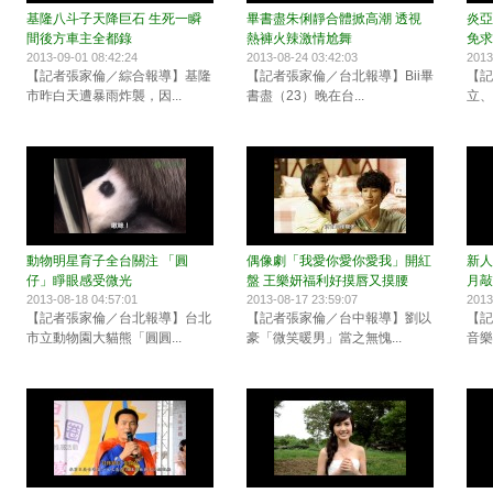
基隆八斗子天降巨石 生死一瞬
畢書盡朱俐靜合體掀高潮 透視
炎亞
間後方車主全都錄
熱褲火辣激情尬舞
免求
2013-09-01 08:42:24
2013-08-24 03:42:03
2013
【記者張家倫／綜合報導】基隆
【記者張家倫／台北報導】Bii畢
【記
市昨白天遭暴雨炸襲，因...
書盡（23）晚在台...
立、
動物明星育子全台關注 「圓
偶像劇「我愛你愛你愛我」開紅
新人
仔」睜眼感受微光
盤 王樂妍福利好摸唇又摸腰
月敲
2013-08-18 04:57:01
2013-08-17 23:59:07
2013
【記者張家倫／台北報導】台北
【記者張家倫／台中報導】劉以
【記
市立動物園大貓熊「圓圓...
豪「微笑暖男」當之無愧...
音樂