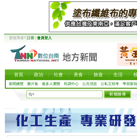
新使用者?
註冊
|
會員登入
首頁
政治
社會
美食
旅遊
生活
新聞總覽
圖片集
最多人瀏覽
民調中心
公共消息
公私立招考
學習新