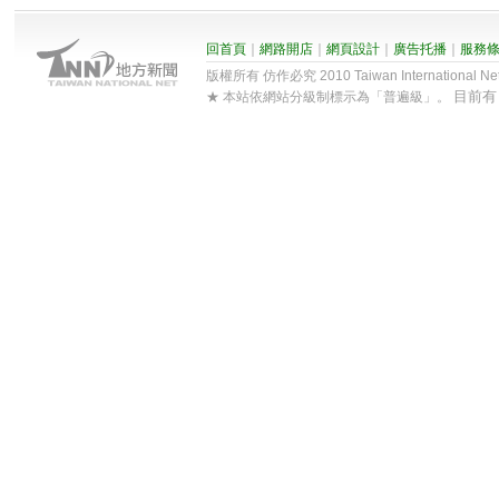
回首頁
｜
網路開店
｜
網頁設計
｜
廣告托播
｜
服務
版權所有 仿作必究 2010 Taiwan International Net Co
目前
★ 本站依網站分級制標示為「普遍級」。