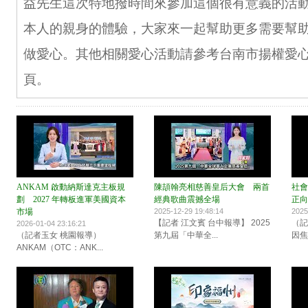
益先生這次特地撥時間來參加這個很有意義的活
本人的親身的體驗，大家來一起幫助更多需要幫
做愛心。其他相關愛心活動請參考台南市揚權愛
頁。
ANKAM 啟動納斯達克主板規
陳頡翰亮相慈善皇后大會 兩首
社會
劃 2027 年轉板進軍美國資本
經典歌曲震撼全場
正向
市場
2025-12-29 19:48:14
2025
【記者 江文賓 台中報導】 2025
（記
2026-01-04 23:16:21
（記者玉女 桃園報導）
第九屆「中華全...
因焦
ANKAM（OTC：ANK...