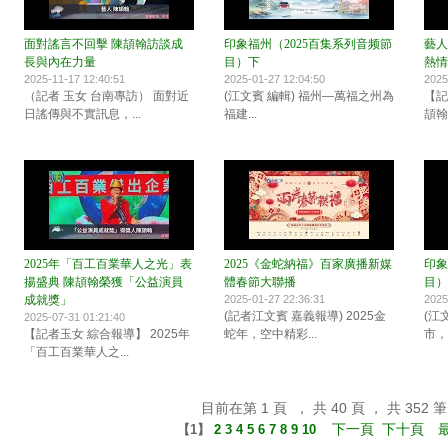
面對謠言不回擊 陳頡翰訪談成
印象福州（2025百集系列音频節
藝人
長與內在力量
目）下
熱情
2025-11-17 12:40:51
2025-01-27 12:04:50
2025
（記者 玉女 台南專訪） 面對近
(江文賓 編輯) 福州—萬福之州為
【記
日謠傳與不實訊息，...
福建...
頡翰
2025年「百工百業華人之光」表
2025《金蛇納福》百家廣播新媒
印象
揚盛典 陳頡翰榮獲「公益演員
體春節大聯播
目）
成就獎」
2025-01-27 22:36:31
2025
(記者江文賓 嘉義報導) 2025金
(江
2025-07-31 01:21:40
【記者玉女 綜合報導】 2025年
蛇年，空中精彩...
市，這
「百工百業華人之...
目前在第 1 頁 ， 共 40 頁 ， 共 352 筆
下一頁
下十頁
【
1
】
2
3
4
5
6
7
8
9
10