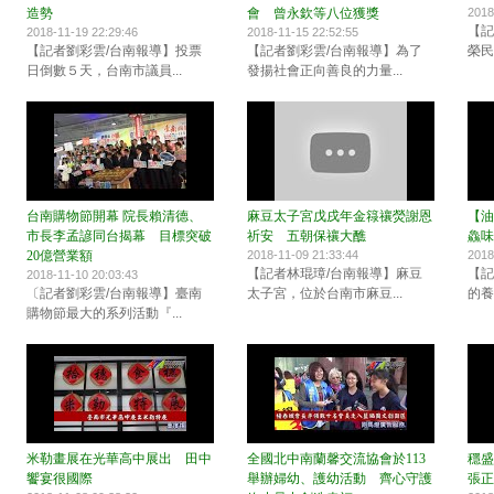
造勢
會 曾永欽等八位獲獎
2018
【記
2018-11-19 22:29:46
2018-11-15 22:52:55
【記者劉彩雲/台南報導】投票
【記者劉彩雲/台南報導】為了
榮民
日倒數５天，台南市議員...
發揚社會正向善良的力量...
台南購物節開幕 院長賴清德、
麻豆太子宮戊戌年金簶禳熒謝恩
【油
市長李孟諺同台揭幕 目標突破
祈安 五朝保禳大醮
鱻味
20億營業額
2018-11-09 21:33:44
2018
【記者林琨璋/台南報導】麻豆
【記
2018-11-10 20:03:43
〔記者劉彩雲/台南報導】臺南
太子宮，位於台南市麻豆...
的養
購物節最大的系列活動『...
米勒畫展在光華高中展出 田中
全國北中南蘭馨交流協會於113
穩盛
饗宴很國際
舉辦婦幼、護幼活動 齊心守護
張正