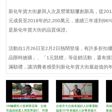
新化年貨大街參與人次及營業額屢創新高，從2012
元成長至2018年的2,200萬元，連續三年達到9
是新化年貨大街的品質保證。
活動自1月26日至2月2日熱鬧登場，有許多折扣
品限時搶購」、「1元競標」等促銷活動，還有摸
滿額禮，讓消費者感受到新化年貨大街最超值的
100輛農民小貨車隊逗陣 台南
台南市大台南表揚好人好事運動
高雄
市議員候選人周奕齊遊行、拜票
協會107年表揚好人好事表揚大
家啟