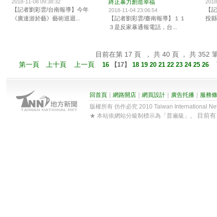
2018-11-08 09:38:32
終止暴力創造幸福
2018
【記者劉彩雲/台南報導】今年
【記
2018-11-04 23:06:54
《廣達游於藝》藝術巡迴...
【記者劉彩雲/臺南報導】１１
投縣
３是反家暴通報電話，台...
目前在第 17 頁 ， 共 40 頁 ， 共 352 
第一頁
上十頁
上一頁
16
【
17
】
18
19
20
21
22
23
24
25
26
回首頁
｜
網路開店
｜
網頁設計
｜
廣告托播
｜
服務
版權所有 仿作必究 2010 Taiwan International Net Co
目前
★ 本站依網站分級制標示為「普遍級」。