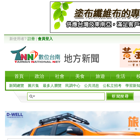
新使用者?
註冊
|
會員登入
首頁
政治
社會
美食
旅遊
生活
新聞總覽
圖片集
最多人瀏覽
民調中心
公共消息
公私立招考
學習新