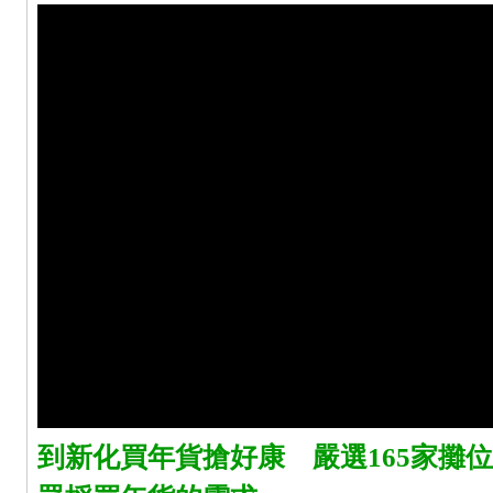
到新化買年貨搶好康 嚴選165家攤