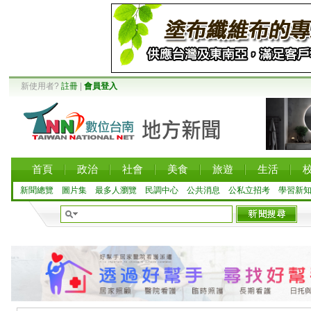
新使用者?
註冊
|
會員登入
首頁
政治
社會
美食
旅遊
生活
新聞總覽
圖片集
最多人瀏覽
民調中心
公共消息
公私立招考
學習新