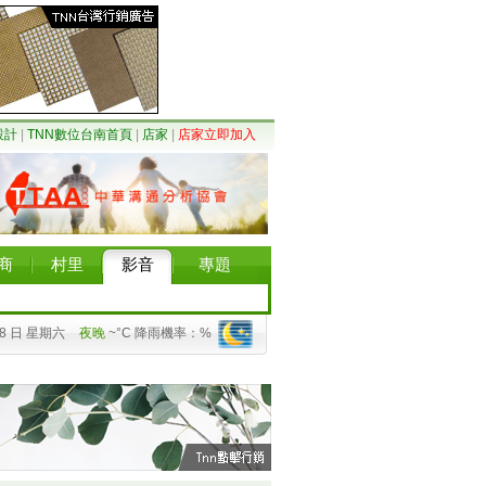
設計
|
TNN數位台南首頁
|
店家
|
店家立即加入
商
村里
影音
專題
08 日 星期六
夜晚
~°C 降雨機率：%