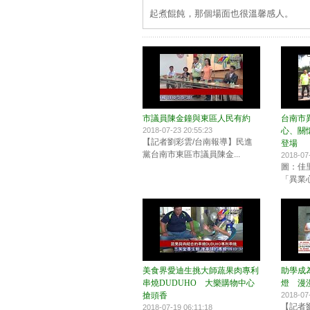
起煮餛飩，那個場面也很溫馨感人。
市議員陳金鐘與東區人民有約
台南市
2018-07-23 20:55:23
心、關
【記者劉彩雲/台南報導】民進
登場
黨台南市東區市議員陳金...
2018-07
圖：佳
「異業心
美食界愛迪生挑大師蔬果肉專利
助學成
串燒DUDUHO 大樂購物中心
燈 漫
搶頭香
2018-07
【記者
2018-07-19 06:11:18