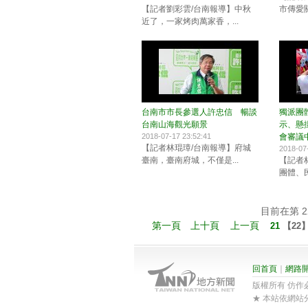
【記者劉彩雲/台南報導】中秋
市傳愛關
近了，一家烤肉萬家香，...
台南市市長參選人許忠信 暢談
獨派團
台南山海觀光願景
示、懸
2018-07-17 23:52:41
會審議
【記者林琨璋/台南報導】府城
2018-07
臺南，臺南府城，不僅是...
【記者
團體、民
目前在第 22
第一頁
上十頁
上一頁
21
【
22
回首頁
｜
網路
版權所有 仿作必究 201
★ 本站依網