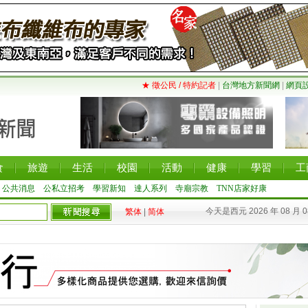
★ 徵公民 / 特約記者
|
台灣地方新聞網
|
網頁
食
旅遊
生活
校園
活動
健康
學習
工
公共消息
公私立招考
學習新知
達人系列
寺廟宗教
TNN店家好康
今天是西元 2026 年 08 月 
繁体
|
简体