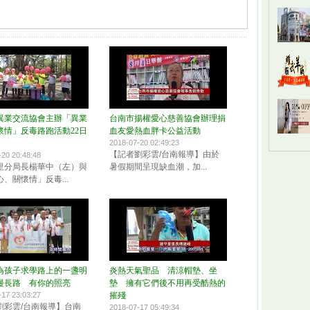
異業交流協會主辦「異業
台南市揚權愛心慈善協會辦理捐
懷情」反毒路跑活動22日
血友愛熱血胖卡公益活動
2018-07-20 02:49:23
【記者劉彩雲/台南報導】由於
-20 20:48:48
里分局長楊華中（左）與
暑假期間呈現缺血潮，加...
、關懷情」反毒...
為孩子求學路上的一盞明
炎熱天氣聖品 清涼帽墊、坐
漫長路 有你的照亮
墊 擁有它們後不用再受酷熱的
-17 23:03:27
摧殘
劉彩雲/台南報導】台南
2018-07-17 05:49:34