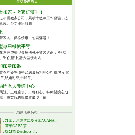
贊助廠商廣告
業搬家～搬家好幫手！
之專業搬家公司，累積十數年工作經驗，提
嘉義、台南搬家服務
俱
營家具，價格優惠，包君滿意！
型專用機械手臂
化為注塑成型專用機械手臂製造商，產品計
迷你型/中型/大型橫走式...
印印章印鑑
實在的優惠價格給您最特別的公司章,客制化
章,結婚對章,卡通章,...
佛門老人養護中心
照護、三餐膳食、二餐點心、特約醫院定期
健，專業服務與優質環境，值...
精選店家特輯
．
加拿大原裝進口愛肯拿ACANA...
．
荷葉GABA茶
．
媄妍植 Beauteous P...