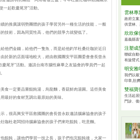
使一起歡慶尾牙"活動。
雲林專
政府立案
持續的推廣讓弱勢團體的孩子學習另外一種生活的技能，一般
供雲林、
面的技術，因為同質性高，他們的競爭力就變低了。
欣欣傢
嘉義縣直
注塑成
是給他們金錢，給他們一隻魚，而是給他釣竿杜桑灶咖於近日
聯鋐自動
，由於新的店面場地較大，經由救國團安平區團委會會長曾永
有旋臂式、
歡慶尾牙"活動。邀請台南市腦性麻畢之友協會的學員們一起
明安雅
麵。
我們以最
印章,肚臍
種美食一定要品嘗餛飩湯，烏龍麵，香菇鮮肉湯圓。這些美食
雙福寶
生活起居
是用最好的食材烹調出最原始的美味。
門診、復
表示，很高興安平區救國團的會長曾永欽邀請腦麻協會的孩子
桑灶咖杜老闆招待腦麻協會的孩子們來吃餛飩，吃意麵。
麼包餛飩，讓他們學習一技之長，孩子們包完餛飩後，大家一