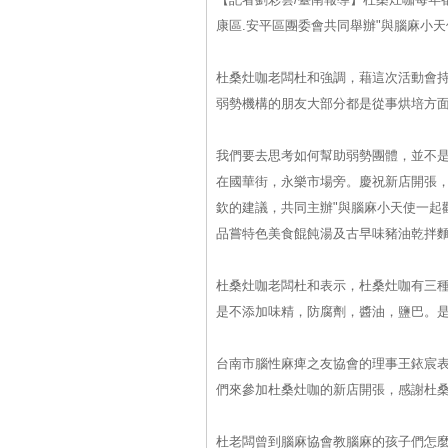
康區.安平區團委會共同舉辦"與腦麻小天
杜桑灶咖老闆杜和強調，藉這次活動會
弱勢機構的朋友大部分都是從事烘培方
我們要去思考如何幫助弱勢團體，並不
在國華街，永樂市場旁。慶祝新店開張
欽的建議，共同主辦"與腦麻小天使一起
品嘗特色美食餛飩湯及古早味豬油乾拌
杜桑灶咖老闆杜和表示，杜桑灶咖有三
是不添加味精，防腐劑，醬油，鹽巴。
台南市腦性麻痺之友協會的理事王銥宸
們來參加杜桑灶咖的新店開張，感謝杜
杜老闆曾到腦麻協會教腦麻的孩子們怎