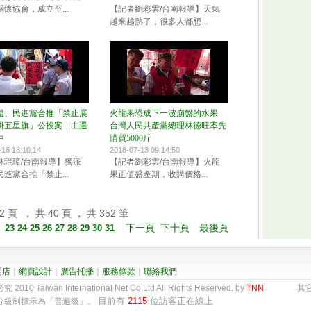
懷協會，成立至...
【記者劉彩雲/台南報導】天氣
越來越熱了，很多人都想...
體、民進黨合推「禁止展
火龍果恐成下一波崩盤的水果
掛五星旗」公投案 由選
台灣人民共產黨總理林德旺率先
中
購買5000斤
-16 18:10:14
2018-07-13 09:14:50
林琨璋/台南報導】獨派
【記者劉彩雲/台南報導】火龍
進黨合推「禁止...
果正值盛產期，收購價格...
 頁 ， 共 40 頁 ， 共 352 筆
下一頁
下十頁
最後頁
】
23
24
25
26
27
28
29
30
31
開店
｜
網頁設計
｜
廣告托播
｜
服務條款
｜
聯絡我們
0 Taiwan International Net Co,Ltd All Rights Reserved. by
TNN
其它地
目前有
2115
位訪客正在線上
站分級制標示為「普遍級」。