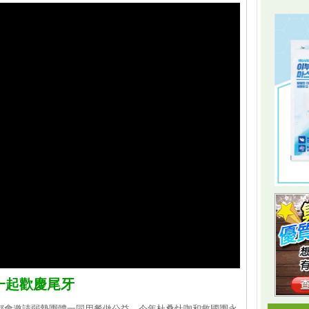
一起歡慶尾牙
都會邀請弱勢團體一同用餐做公益，今年杜桑灶咖和救國團永