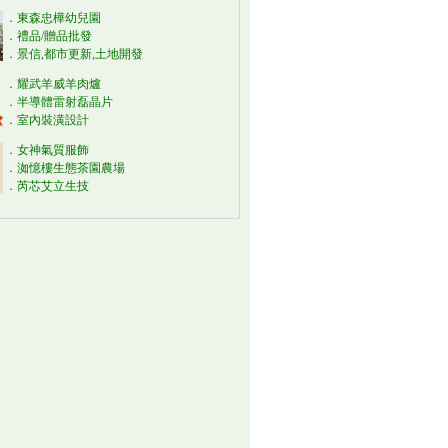
．
東森忠樺幼兒園
．
禮品/贈品批發
．
景信,都市更新,土地開發
．
耀武羊威羊肉爐
．
半導體雷射磊晶片
．
室內裝潢設計
．
女神氣質服飾
．
洳憶樓生態茶園農場
．
芮芯艾立生技