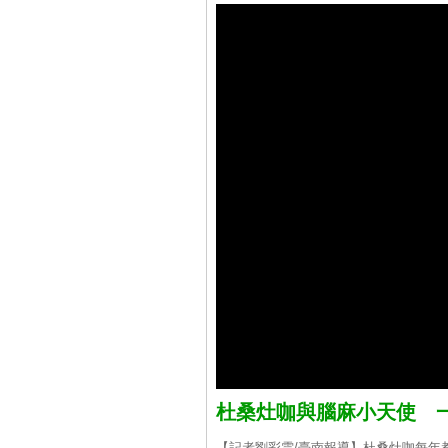
杜桑灶咖與腦麻小天使 
【記者劉彩雲/臺南報導】杜桑灶咖每年