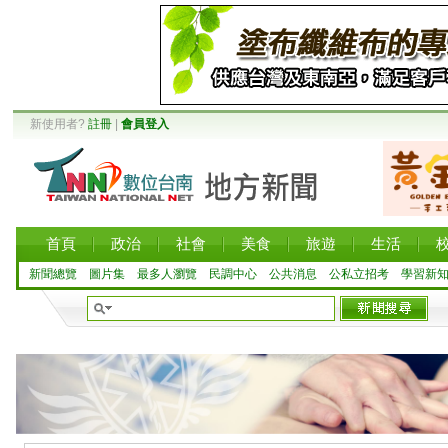
新使用者?
註冊
|
會員登入
首頁
政治
社會
美食
旅遊
生活
新聞總覽
圖片集
最多人瀏覽
民調中心
公共消息
公私立招考
學習新