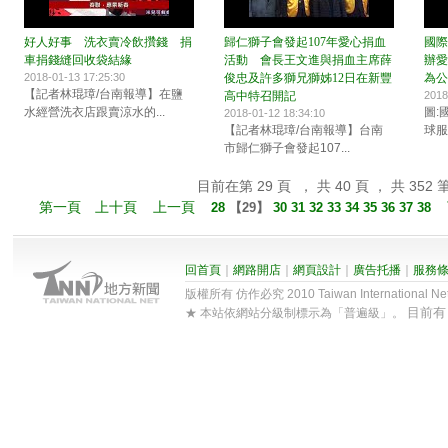
好人好事 洗衣賣冷飲攢錢 捐
歸仁獅子會發起107年愛心捐血
國際
車捐錢縫回收袋結緣
活動 會長王文進與捐血主席薛
辦愛
2018-01-13 17:25:30
俊忠及許多獅兄獅姊12日在新豐
為公
【記者林琨璋/台南報導】在鹽
高中特召開記
2018
水經營洗衣店跟賣涼水的...
圖:
2018-01-12 18:34:10
【記者林琨璋/台南報導】台南
球服
市歸仁獅子會發起107...
目前在第 29 頁 ， 共 40 頁 ， 共 352 
第一頁
上十頁
上一頁
28
【
29
】
30
31
32
33
34
35
36
37
38
回首頁
｜
網路開店
｜
網頁設計
｜
廣告托播
｜
服務
版權所有 仿作必究 2010 Taiwan International Net Co
目前
★ 本站依網站分級制標示為「普遍級」。