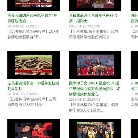
所長公路總局台南地區107年春
台積電晶圓十八廠座落南科 今
叫阮
節疏運措施
第一期動土
設的
2018-01-27 21:22:13
2018-01-26 23:28:10
2018
【記者劉彩雲/台南報導】107年
【記者林琨璋/台南報導】台灣
【記
春節連續假期自2月...
積體電路製造股份有限公...
高齡
走馬瀨農場寒假 30週年彩虹樂
國際獅子會300-D1區慶祝100週
20
翻天活動
年舉辦愛心園遊會場面熱烈 名
出古
2018-01-25 00:09:05
歌星楊欣樺獻愛心
2018
【記者林琨璋/台南報導】走馬
圖為
2018-01-14 20:56:09
瀨農場自1988年對外...
【記者林琨璋/台南報導】國際
區秘
獅子會300-D1區含...