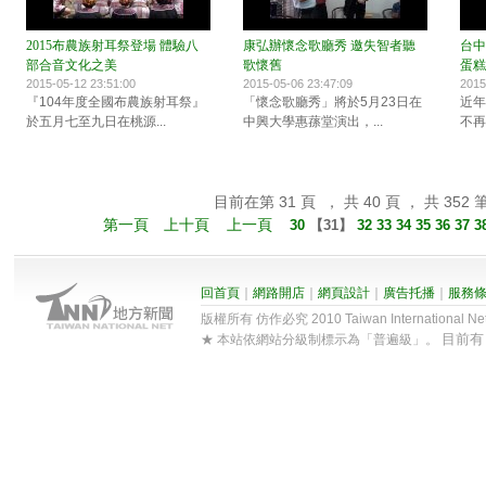
2015布農族射耳祭登場 體驗八
康弘辦懷念歌廳秀 邀失智者聽
台中
部合音文化之美
歌懷舊
蛋糕
2015-05-12 23:51:00
2015-05-06 23:47:09
2015
『104年度全國布農族射耳祭』
「懷念歌廳秀」將於5月23日在
近年
於五月七至九日在桃源...
中興大學惠蓀堂演出，...
不再
目前在第 31 頁 ， 共 40 頁 ， 共 352 
第一頁
上十頁
上一頁
30
【
31
】
32
33
34
35
36
37
3
回首頁
｜
網路開店
｜
網頁設計
｜
廣告托播
｜
服務
版權所有 仿作必究 2010 Taiwan International Net Co
目前
★ 本站依網站分級制標示為「普遍級」。