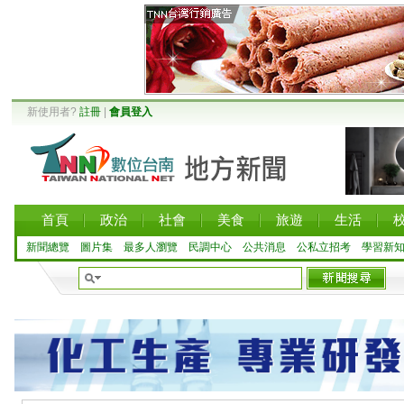
新使用者?
註冊
|
會員登入
首頁
政治
社會
美食
旅遊
生活
新聞總覽
圖片集
最多人瀏覽
民調中心
公共消息
公私立招考
學習新