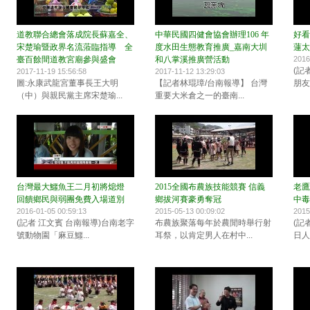
道教聯合總會落成院長蘇嘉全、
中華民國四健會協會辦理106 年
好看
宋楚瑜暨政界名流蒞臨指導 全
度水田生態教育推廣_嘉南大圳
蓮太
臺百餘間道教宮廟參與盛會
和八掌溪推廣營活動
2016
(記
2017-11-19 15:56:58
2017-11-12 13:29:03
圖:永康武龍宮董事長王大明
【記者林琨璋/台南報導】 台灣
朋友
（中）與親民黨主席宋楚瑜...
重要大米倉之一的臺南...
台灣最大鱷魚王二月初將熄燈
2015全國布農族技能競賽 信義
老鷹
回饋鄉民與弱團免費入場道別
鄉拔河賽豪勇奪冠
中毒
2016-01-05 00:59:13
2015-05-13 00:09:02
2015
(記者 江文賓 台南報導)台南老字
布農族聚落每年於農閒時舉行射
(記
號動物園「麻豆鱷...
耳祭，以肯定男人在村中...
日人