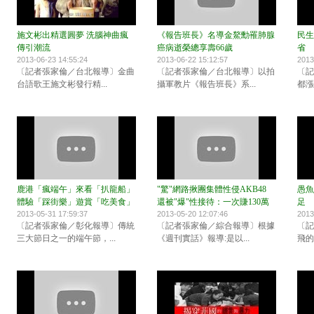
施文彬出精選圓夢 洗腦神曲瘋
《報告班長》名導金鰲勳罹肺腺
民生
傳引潮流
癌病逝榮總享壽66歲
省
2013-06-23 14:55:24
2013-06-22 15:12:57
2013
〔記者張家倫／台北報導〕金曲
〔記者張家倫／台北報導〕以拍
〔記
台語歌王施文彬發行精...
攝軍教片《報告班長》系...
都漲
鹿港「瘋端午」來看「扒龍船」
"驚"網路揪團集體性侵AKB48
愚魚
體驗「踩街樂」遊賞「吃美食」
還被"爆"性接待：一次賺130萬
足
2013-05-31 17:59:37
2013-05-20 12:07:46
2013
〔記者張家倫／彰化報導〕傳統
〔記者張家倫／綜合報導〕根據
〔記
三大節日之一的端午節，...
《週刊實話》報導:是以...
飛的