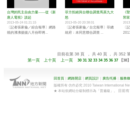
台灣的民主自由力量——從《新
菲方拒絕與台聯合調查馬英九大
《聖
唐人電視》談起
怒
郭富
2013-05-24 01:21:15
2013-05-20 20:38:01
2013
〔記者張家倫／綜合報導〕網路
〔記者張家倫／台北報導〕菲總
〔記
燒的沸沸揚揚八月份即將...
統府：未同意聯合調查 ...
20
目前在第 38 頁 ， 共 40 頁 ， 共 352 
第一頁
上十頁
上一頁
30
31
32
33
34
35
36
37
【
38
回首頁
｜
網路開店
｜
網頁設計
｜
廣告托播
｜
服務
版權所有 仿作必究 2010 Taiwan International Net Co
目前
★ 本站依網站分級制標示為「普遍級」。