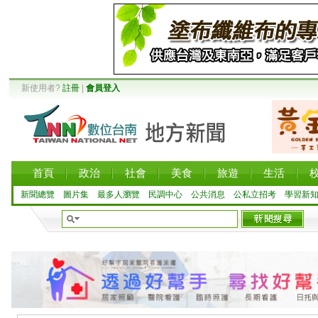
新使用者?
註冊
|
會員登入
首頁
政治
社會
美食
旅遊
生活
新聞總覽
圖片集
最多人瀏覽
民調中心
公共消息
公私立招考
學習新