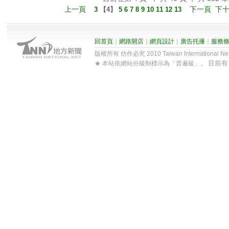
上一頁
下一頁
下
3
【
4
】
5
6
7
8
9
10
11
12
13
回首頁
｜
網路開店
｜
網頁設計
｜
廣告托播
｜
服務
版權所有 仿作必究 2010 Taiwan International Net Co
目前
★ 本站依網站分級制標示為「普遍級」。