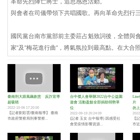
革命先烈陣亡將士，追思感恩活動。
與會者在司儀帶領下共唱國歌。再向革命先烈行
國民黨台南市黨部前主委莊占魁致詞後，全體與會
家”及”梅花進行曲”，將氣氛拉到最高點。在大合
臺南刑大跟風飆創意 反詐宣導
台中傑人會舉辦2022台中公益園
Li
超吸睛
遊會 活動盈餘全部捐助弱勢單
片 
2022-10-06 17:20:00
位
勿上
【記者劉彩雲/臺南報導】 臺南
2022-09-19 20:24:09
2022
市政府警察局刑事警察...
(記者 玉女 台中報導) 因感受社
【記
會受疫情影響資源...
市近