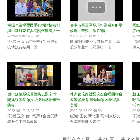
幸陽企業楊璽民愛心捐贈快篩劑
臺南市將軍區發現相當稀有的夏
國際
與中華好家庭共同關懷聽障人士
候鳥「董雞」族群3隻
疫物
2022-07-26 19:26:20
2022-06-22 14:01:42
2022
(記者 玉女 台中報導) 新冠肺炎
圖:董雞很膽小，常躲在高大茂
（記
疫情流行期間，因...
盛的草叢中，只露出一個...
傑人
台中疫情嚴峻員警防疫艱辛 幸
輔大管弦樂社暨校友合唱團聯合
新住
陽建設警察節捐助快篩感謝辛勞
成果發表會 帶領民眾聆聽經典
呼高
防疫
美聲
活力
2022-06-17 18:03:27
2022-06-15 00:49:50
2022
(記者 玉女 台中報導) 全台疫情
(記者 玉女 新北報導) 輔大校友
(記
攀升台中最為嚴峻...
合唱團暨輔大管弦...
住民
目前在第 4 頁 ， 共 40 頁 ， 共 352 筆