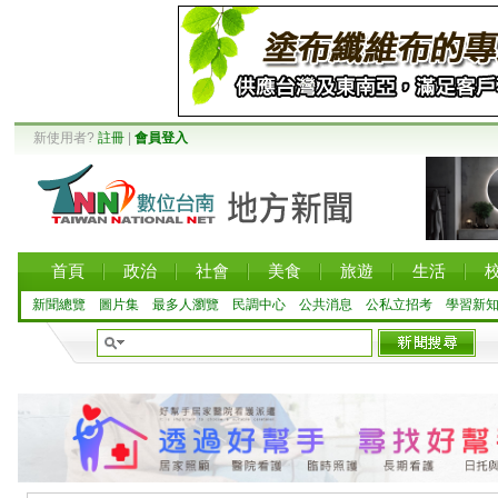
新使用者?
註冊
|
會員登入
首頁
政治
社會
美食
旅遊
生活
新聞總覽
圖片集
最多人瀏覽
民調中心
公共消息
公私立招考
學習新