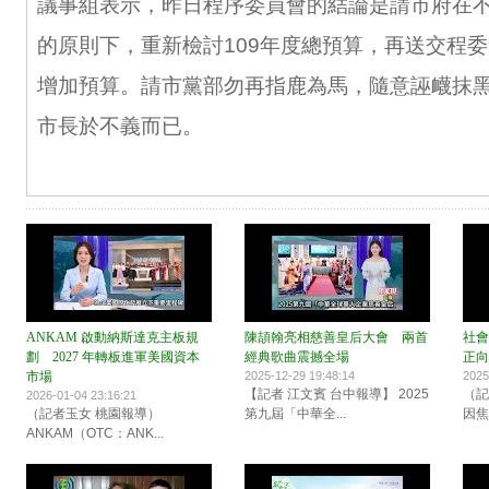
議事組表示，昨日程序委員會的結論是請市府在
的原則下，重新檢討109年度總預算，再送交程
增加預算。請市黨部勿再指鹿為馬，隨意誣衊抹
市長於不義而已。
ANKAM 啟動納斯達克主板規
陳頡翰亮相慈善皇后大會 兩首
社會
劃 2027 年轉板進軍美國資本
經典歌曲震撼全場
正向
市場
2025-12-29 19:48:14
2025
【記者 江文賓 台中報導】 2025
（記
2026-01-04 23:16:21
（記者玉女 桃園報導）
第九屆「中華全...
因焦
ANKAM（OTC：ANK...