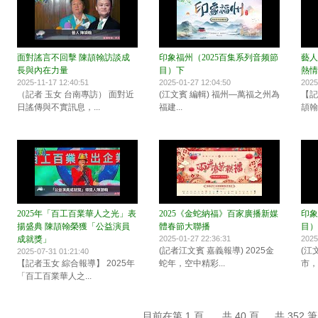
面對謠言不回擊 陳頡翰訪談成
印象福州（2025百集系列音频節
藝人
長與內在力量
目）下
熱情
2025-11-17 12:40:51
2025-01-27 12:04:50
2025
（記者 玉女 台南專訪） 面對近
(江文賓 編輯) 福州—萬福之州為
【記
日謠傳與不實訊息，...
福建...
頡翰
2025年「百工百業華人之光」表
2025《金蛇納福》百家廣播新媒
印象
揚盛典 陳頡翰榮獲「公益演員
體春節大聯播
目）
成就獎」
2025-01-27 22:36:31
2025
(記者江文賓 嘉義報導) 2025金
(江
2025-07-31 01:21:40
【記者玉女 綜合報導】 2025年
蛇年，空中精彩...
市，這
「百工百業華人之...
目前在第 1 頁 ， 共 40 頁 ， 共 352 筆