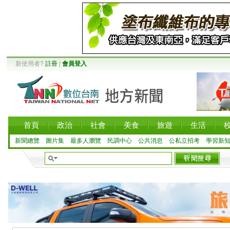
新使用者?
註冊
|
會員登入
首頁
政治
社會
美食
旅遊
生活
新聞總覽
圖片集
最多人瀏覽
民調中心
公共消息
公私立招考
學習新