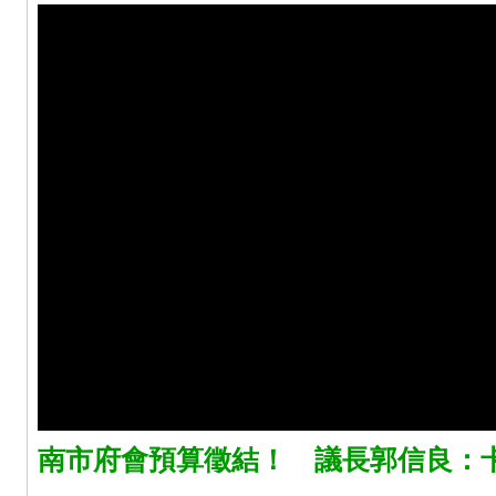
南市府會預算徵結！ 議長郭信良：卡