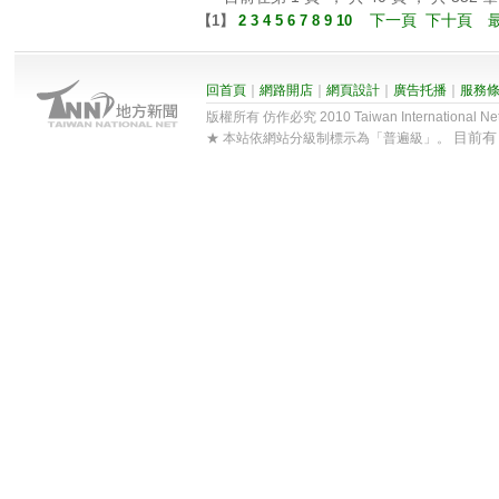
下一頁
下十頁
【
1
】
2
3
4
5
6
7
8
9
10
回首頁
｜
網路開店
｜
網頁設計
｜
廣告托播
｜
服務
版權所有 仿作必究 2010 Taiwan International Net Co
目前
★ 本站依網站分級制標示為「普遍級」。