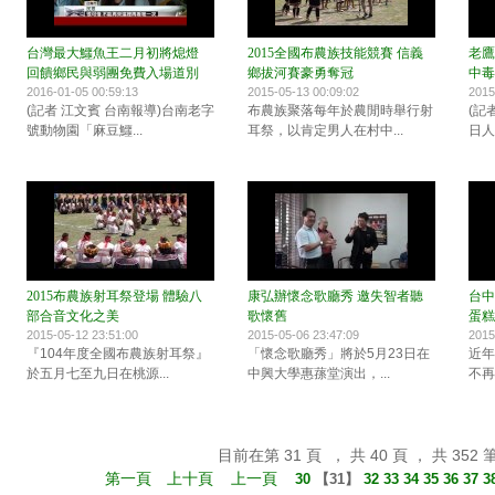
台灣最大鱷魚王二月初將熄燈
2015全國布農族技能競賽 信義
老鷹
回饋鄉民與弱團免費入場道別
鄉拔河賽豪勇奪冠
中毒
2016-01-05 00:59:13
2015-05-13 00:09:02
2015
(記者 江文賓 台南報導)台南老字
布農族聚落每年於農閒時舉行射
(記
號動物園「麻豆鱷...
耳祭，以肯定男人在村中...
日人
2015布農族射耳祭登場 體驗八
康弘辦懷念歌廳秀 邀失智者聽
台中
部合音文化之美
歌懷舊
蛋糕
2015-05-12 23:51:00
2015-05-06 23:47:09
2015
『104年度全國布農族射耳祭』
「懷念歌廳秀」將於5月23日在
近年
於五月七至九日在桃源...
中興大學惠蓀堂演出，...
不再
目前在第 31 頁 ， 共 40 頁 ， 共 352 
第一頁
上十頁
上一頁
30
【
31
】
32
33
34
35
36
37
3