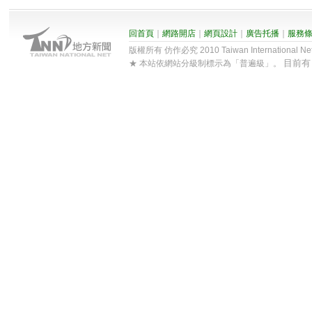
回首頁
｜
網路開店
｜
網頁設計
｜
廣告托播
｜
服務
版權所有 仿作必究 2010 Taiwan International Net Co
目前
★ 本站依網站分級制標示為「普遍級」。