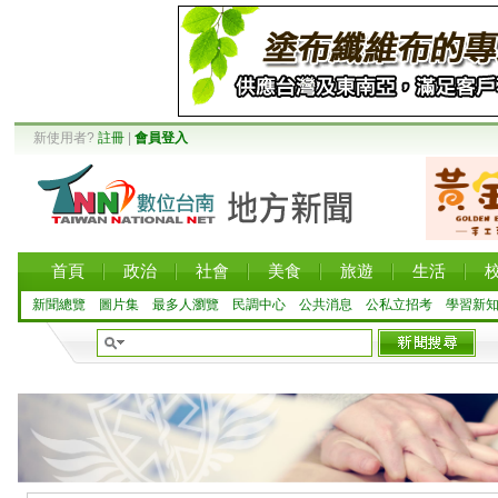
新使用者?
註冊
|
會員登入
首頁
政治
社會
美食
旅遊
生活
新聞總覽
圖片集
最多人瀏覽
民調中心
公共消息
公私立招考
學習新