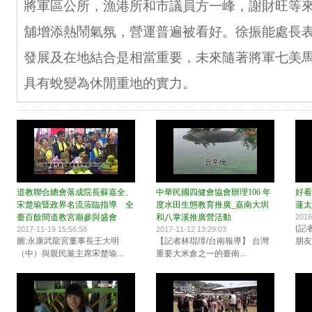
將軍區公所，漁港所和市議員方一峰，謝財旺等
舖增添熱鬧氣氛，營運普遍被看好。徐振能處長
發展及在地結合是相當重要，未來隨著將軍七美
具有蛻變為休閒重地的實力。
道教聯合總會落成院長蘇嘉全、
中華民國四健會協會辦理106 年
好看
宋楚瑜暨政界名流蒞臨指導 全
度水田生態教育推廣_嘉南大圳
蓮太
臺百餘間道教宮廟參與盛會
和八掌溪推廣營活動
2016
(記
2017-11-19 15:56:58
2017-11-12 13:29:03
圖:永康武龍宮董事長王大明
【記者林琨璋/台南報導】 台灣
朋友
（中）與親民黨主席宋楚瑜...
重要大米倉之一的臺南...