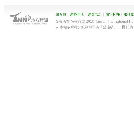
回首頁
｜
網路開店
｜
網頁設計
｜
廣告托播
｜
服務
版權所有 仿作必究 2010 Taiwan International Net Co
目前
★ 本站依網站分級制標示為「普遍級」。