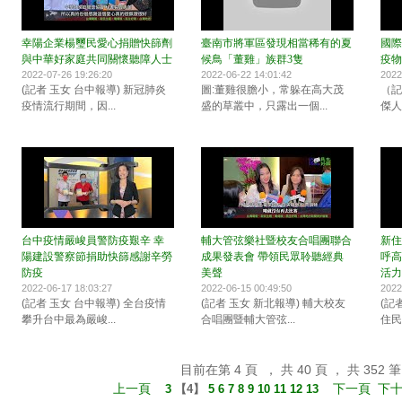
幸陽企業楊璽民愛心捐贈快篩劑
臺南市將軍區發現相當稀有的夏
國際
與中華好家庭共同關懷聽障人士
候鳥「董雞」族群3隻
疫物
2022-07-26 19:26:20
2022-06-22 14:01:42
2022
(記者 玉女 台中報導) 新冠肺炎
圖:董雞很膽小，常躲在高大茂
（記
疫情流行期間，因...
盛的草叢中，只露出一個...
傑人
台中疫情嚴峻員警防疫艱辛 幸
輔大管弦樂社暨校友合唱團聯合
新住
陽建設警察節捐助快篩感謝辛勞
成果發表會 帶領民眾聆聽經典
呼高
防疫
美聲
活力
2022-06-17 18:03:27
2022-06-15 00:49:50
2022
(記者 玉女 台中報導) 全台疫情
(記者 玉女 新北報導) 輔大校友
(記
攀升台中最為嚴峻...
合唱團暨輔大管弦...
住民
目前在第 4 頁 ， 共 40 頁 ， 共 352 筆
上一頁
下一頁
下
3
【
4
】
5
6
7
8
9
10
11
12
13