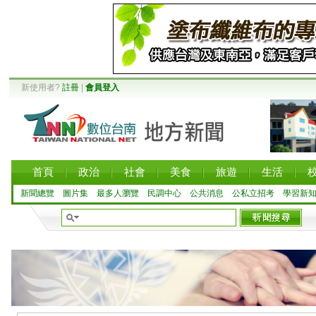
新使用者?
註冊
|
會員登入
首頁
政治
社會
美食
旅遊
生活
新聞總覽
圖片集
最多人瀏覽
民調中心
公共消息
公私立招考
學習新