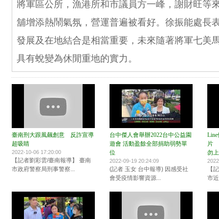
將軍區公所，漁港所和市議員方一峰，謝財旺等
舖增添熱鬧氣氛，營運普遍被看好。徐振能處長
發展及在地結合是相當重要，未來隨著將軍七美
具有蛻變為休閒重地的實力。
臺南刑大跟風飆創意 反詐宣導
台中傑人會舉辦2022台中公益園
Li
超吸睛
遊會 活動盈餘全部捐助弱勢單
片 
2022-10-06 17:20:00
位
勿上
【記者劉彩雲/臺南報導】 臺南
2022-09-19 20:24:09
2022
市政府警察局刑事警察...
(記者 玉女 台中報導) 因感受社
【記
會受疫情影響資源...
市近