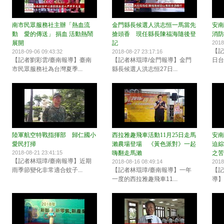
南市民眾服務社主辦「熱血流
金門縣長候選人洪志恒一馬當先
安南
動 愛的傳送」 捐血 活動熱鬧
搶頭香 現任縣長陳福海隨後登
消防
展開
記
2018
【記
2018-09-06 09:43:32
2018-08-27 23:17:16
【記者劉彩雲/臺南報導】臺南
【記者林琨璋/金門報導】金門
日台
市民眾服務社為台灣夏季...
縣長候選人洪志恒27日...
陸軍航空特戰指揮部 歸仁國小
西拉雅趣飛車活動11月25日走馬
安南
愛民打掃
瀨農場登場 《黃色派對》一起
迫綜
2018-08-21 23:41:15
嗨翻走馬瀨
之苦
【記者林琨璋/臺南報導】近期
2018-08-16 08:49:14
2018
雨季節變化非常適合蚊子...
【記者林琨璋/臺南報導】一年
【記
一度的西拉雅趣飛車11...
導】