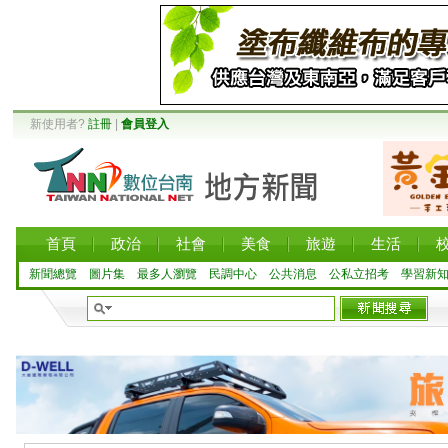
新使用者?
註冊
|
會員登入
首頁
政治
社會
美食
旅遊
生活
新聞總覽
圖片集
最多人瀏覽
民調中心
公共消息
公私立招考
學習新