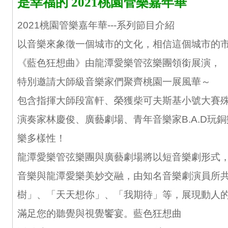
是幸福的 2021桃園管樂嘉年華
2021桃園管樂嘉年華---系列節目介紹
以音樂來象徵一個城市的文化，相信這個城市的
《藍色狂想曲》由龍潭愛樂管弦樂團領銜展演，
特別邀請大師級音樂家們聚齊桃園一展風華～
包含指揮大師段富軒、榮獲柴可夫斯基小號大賽
演奏家林慶俊、廣藝劇場、青年音樂家B.A.D玩
樂多樣性！
龍潭愛樂管弦樂團與廣藝劇場將以短音樂劇形式
音樂與龍潭愛樂美妙交融，由知名音樂劇演員所
樹」、「天天想你」、「我期待」等，展現動人
滿足您的聽覺與視覺饗宴。藍色狂想曲