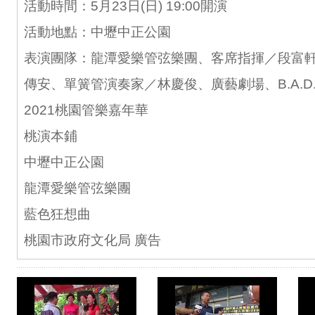
活動時間：5月23日(日) 19:00開演
活動地點：中壢中正公園
表演團隊：龍潭愛樂管弦樂團、客席指揮／段富
傳安、單簧管演奏家／林慶俊、廣藝劇場、B.A.D
2021桃園管樂嘉年華
桃演本鋪
中壢中正公園
龍潭愛樂管弦樂團
藍色狂想曲
桃園市政府文化局 廣告