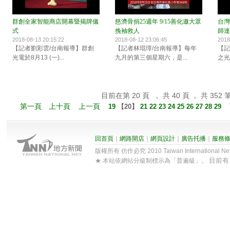
群創全家智能商店開幕暨揭牌儀
慈濟骨捐25週年 9/15善化邀大眾
台灣
式
挽袖救人
師達
2018-08-13 20:15:22
2018-08-12 23:06:45
2018
【記者劉彩雲/台南報導】群創
【記者林琨璋/台南報導】每年
【記
光電於8月13 (一)...
九月的第三個星期六，是...
之光
目前在第 20 頁 ， 共 40 頁 ， 共 352 
第一頁
上十頁
上一頁
19
【
20
】
21
22
23
24
25
26
27
28
29
回首頁
｜
網路開店
｜
網頁設計
｜
廣告托播
｜
服務
版權所有 仿作必究 2010 Taiwan International Net Co
目前
★ 本站依網站分級制標示為「普遍級」。