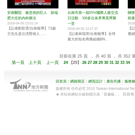
安南醫院 被忽視的巨人 肢端
台南市第一屆INW國際人脈交流
關懷
肥大症的內科療法
日活動 500多位各界菁英齊聚
助童
2018-04-05 13:51:14
一堂
2018
【記者劉彩雲/台南報導】73歲
【記
2018-04-02 13:27:37
王先生是位洗腎病人，...
【記者林琨璋/台南報導】全球
應婦
最大的知名商務組織BN...
目前在第 25 頁 ， 共 40 頁 ， 共 352 
第一頁
上十頁
上一頁
24
【
25
】
26
27
28
29
30
31
32
33
34
回首頁
｜
網路開店
｜
網頁設計
｜
廣告托播
｜
服務
版權所有 仿作必究 2010 Taiwan International Net Co
目前
★ 本站依網站分級制標示為「普遍級」。