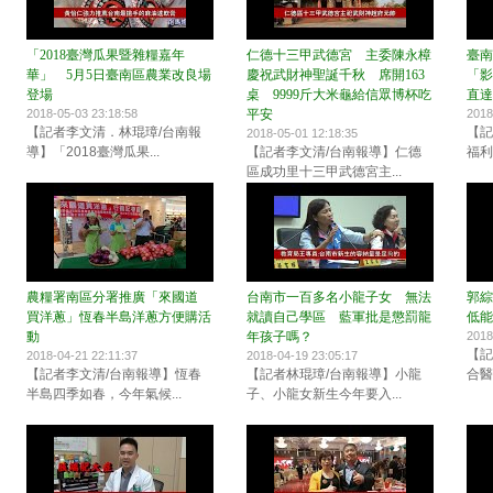
「2018臺灣瓜果暨雜糧嘉年
仁德十三甲武德宮 主委陳永樟
臺
華」 5月5日臺南區農業改良場
慶祝武財神聖誕千秋 席開163
「影
登場
桌 9999斤大米龜給信眾博杯吃
直達
2018-05-03 23:18:58
平安
2018
【記者李文清．林琨璋/台南報
【記
2018-05-01 12:18:35
導】「2018臺灣瓜果...
【記者李文清/台南報導】仁德
福利
區成功里十三甲武德宮主...
農糧署南區分署推廣「來國道
台南市一百多名小龍子女 無法
郭
買洋蔥」恆春半島洋蔥方便購活
就讀自己學區 藍軍批是懲罰龍
低能
動
年孩子嗎？
2018
【記
2018-04-21 22:11:37
2018-04-19 23:05:17
【記者李文清/台南報導】恆春
【記者林琨璋/台南報導】小龍
合醫
半島四季如春，今年氣候...
子、小龍女新生今年要入...