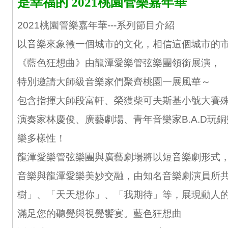
是幸福的 2021桃園管樂嘉年華
2021桃園管樂嘉年華---系列節目介紹
以音樂來象徵一個城市的文化，相信這個城市的
《藍色狂想曲》由龍潭愛樂管弦樂團領銜展演，
特別邀請大師級音樂家們聚齊桃園一展風華～
包含指揮大師段富軒、榮獲柴可夫斯基小號大賽
演奏家林慶俊、廣藝劇場、青年音樂家B.A.D玩
樂多樣性！
龍潭愛樂管弦樂團與廣藝劇場將以短音樂劇形式
音樂與龍潭愛樂美妙交融，由知名音樂劇演員所
樹」、「天天想你」、「我期待」等，展現動人
滿足您的聽覺與視覺饗宴。藍色狂想曲