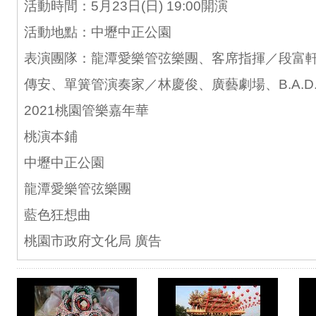
活動時間：5月23日(日) 19:00開演
活動地點：中壢中正公園
表演團隊：龍潭愛樂管弦樂團、客席指揮／段富
傳安、單簧管演奏家／林慶俊、廣藝劇場、B.A.D
2021桃園管樂嘉年華
桃演本鋪
中壢中正公園
龍潭愛樂管弦樂團
藍色狂想曲
桃園市政府文化局 廣告