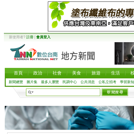
新使用者?
註冊
|
會員登入
首頁
政治
社會
美食
旅遊
生活
新聞總覽
圖片集
最多人瀏覽
民調中心
公共消息
公私立招考
學習新