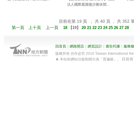
法人國際麗麗微沙雅休閒...
目前在第 19 頁 ， 共 40 頁 ， 共 352 
第一頁
上十頁
上一頁
18
【
19
】
20
21
22
23
24
25
26
27
28
回首頁
｜
網路開店
｜
網頁設計
｜
廣告托播
｜
服務
版權所有 仿作必究 2010 Taiwan International Net Co
目前
★ 本站依網站分級制標示為「普遍級」。