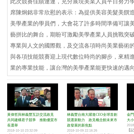
此次競賽佳績連連，充分展現美業人員平日努力
席陳炯銘非常欣慰的表示：為提供美容美髮美饌
美學產業的學員們，大會花了許多時間準備可讓
藝拼比的舞台，期盼可激勵美學產業人員挑戰突
專業與人文的國際觀，及交流各項時尚美業藝術
與各項技能競賽迎上現代數位時尚的腳步，來精
業的專業技能，讓台灣的美學產業能更快速的邁
黃偉哲與林義豐互訪交流政見
林義豐台南大躍進CEO全球首創
金門
共同建構君子競爭 推動優質市
競選新動力 政見概念館未來市
大小
長選舉
政發展的新焦點
2018
【記
2018-10-10 23:32:09
2018-10-09 22:16:26