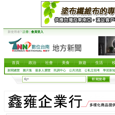
新使用者?
註冊
|
會員登入
首頁
政治
社會
美食
旅遊
生活
新聞總覽
圖片集
最多人瀏覽
民調中心
公共消息
公私立招考
學習新