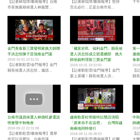
【記者林琨璋/臺南報導】台南
【記者林琨璋/臺南報導】堅持
下午
市長無黨籍候選人林義豐...
言出必行，正是台南市長...
金門美食新三寶發明家挑大師聯
「藏富於民、福利金門」縣長候
第一
手洪志恒陳子芸強推金門宴
選人洪志恒成立競選總部 挑大
邀挑
2018-10-01 22:51:01
師坐鎮料理新三寶金門宴
食新
【記者劉彩雲/金門報導】金門
2018-10-01 19:33:50
2018
縣長候選人洪志恒，邀請...
【記者劉彩雲/金門報導】金門
【記
宴上菜囉！縣長候選人洪...
縣長
台南市議員候選人林德旺參選說
越南歌星杜明俊特以雙語演唱
中秋
明會暨中秋晚會
「原來你不在這裡」 台灣與越
師總
2018-09-22 22:31:08
南兩地同時發行
2018
【記者劉彩雲/臺南報導】選舉
【記
2018-09-11 06:38:53
也可以這麼玩，台南市議...
【記者劉彩雲/臺南報導】社團
大樂