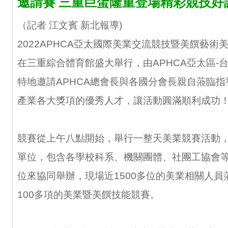
邀請賽 三重巨蛋隆重登場精彩競技好
（記者 江文賓 新北報導)
2022APHCA亞太國際美業交流競技暨美饌藝術美
在三重綜合體育館盛大舉行，由APHCA亞太區-
特地邀請APHCA總會長與各國分會長親自蒞臨
產業各大獎項的優秀人才，讓活動圓滿順利成功
競賽從上午八點開始，舉行一整天美業競賽活動，
單位，包含各學校科系、機關團體、社團工協會
位來協同舉辦，現場近1500多位的美業相關人員
100多項的美業暨美饌技能競賽。