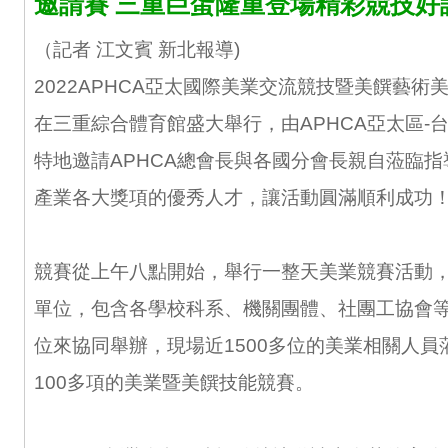
邀請賽 三重巨蛋隆重登場精彩競技好
（記者 江文賓 新北報導)
2022APHCA亞太國際美業交流競技暨美饌藝術美
在三重綜合體育館盛大舉行，由APHCA亞太區-
特地邀請APHCA總會長與各國分會長親自蒞臨
產業各大獎項的優秀人才，讓活動圓滿順利成功
競賽從上午八點開始，舉行一整天美業競賽活動，
單位，包含各學校科系、機關團體、社團工協會
位來協同舉辦，現場近1500多位的美業相關人員
100多項的美業暨美饌技能競賽。