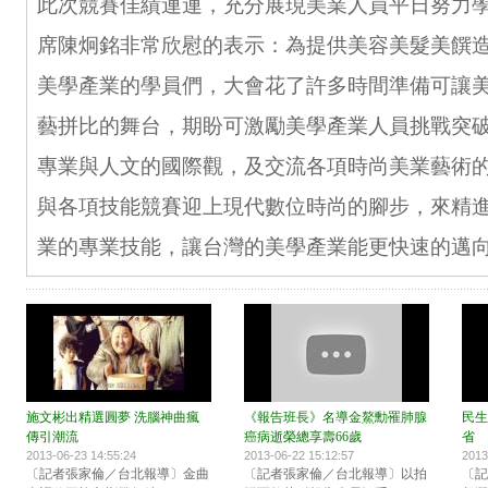
此次競賽佳績連連，充分展現美業人員平日努力
席陳炯銘非常欣慰的表示：為提供美容美髮美饌
美學產業的學員們，大會花了許多時間準備可讓
藝拼比的舞台，期盼可激勵美學產業人員挑戰突
專業與人文的國際觀，及交流各項時尚美業藝術
與各項技能競賽迎上現代數位時尚的腳步，來精
業的專業技能，讓台灣的美學產業能更快速的邁
施文彬出精選圓夢 洗腦神曲瘋
《報告班長》名導金鰲勳罹肺腺
民生
傳引潮流
癌病逝榮總享壽66歲
省
2013-06-23 14:55:24
2013-06-22 15:12:57
2013
〔記者張家倫／台北報導〕金曲
〔記者張家倫／台北報導〕以拍
〔記