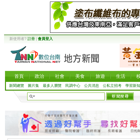
新使用者?
註冊
|
會員登入
首頁
政治
社會
美食
旅遊
生活
新聞總覽
圖片集
最多人瀏覽
民調中心
公共消息
公私立招考
學習新