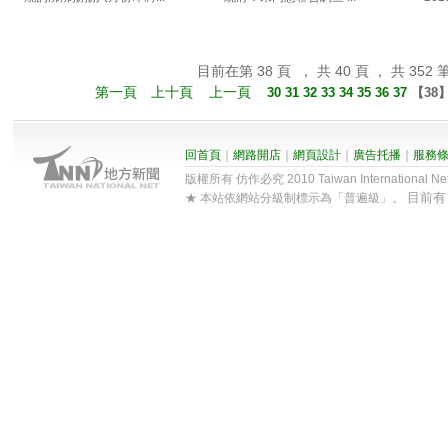
目前在第 38 頁 ， 共 40 頁 ， 共 352 
第一頁
上十頁
上一頁
30
31
32
33
34
35
36
37
【
38
回首頁
｜
網路開店
｜
網頁設計
｜
廣告托播
｜
服務
版權所有 仿作必究 2010 Taiwan International Net Co
目前
★ 本站依網站分級制標示為「普遍級」。