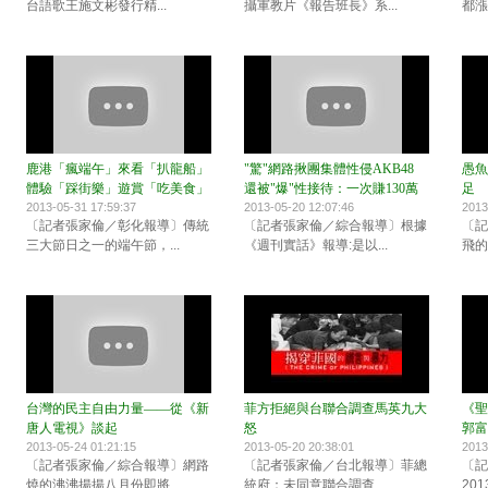
台語歌王施文彬發行精...
攝軍教片《報告班長》系...
都漲
鹿港「瘋端午」來看「扒龍船」
"驚"網路揪團集體性侵AKB48
愚魚
體驗「踩街樂」遊賞「吃美食」
還被"爆"性接待：一次賺130萬
足
2013-05-31 17:59:37
2013-05-20 12:07:46
2013
〔記者張家倫／彰化報導〕傳統
〔記者張家倫／綜合報導〕根據
〔記
三大節日之一的端午節，...
《週刊實話》報導:是以...
飛的
台灣的民主自由力量——從《新
菲方拒絕與台聯合調查馬英九大
《聖
唐人電視》談起
怒
郭富
2013-05-24 01:21:15
2013-05-20 20:38:01
2013
〔記者張家倫／綜合報導〕網路
〔記者張家倫／台北報導〕菲總
〔記
燒的沸沸揚揚八月份即將...
統府：未同意聯合調查 ...
20