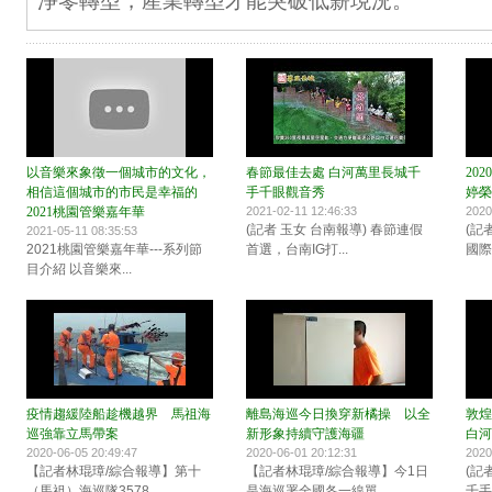
淨零轉型，產業轉型才能突破低薪現況。
以音樂來象徵一個城市的文化，
春節最佳去處 白河萬里長城千
20
相信這個城市的市民是幸福的
手千眼觀音秀
婷榮
2021桃園管樂嘉年華
2021-02-11 12:46:33
2020
(記者 玉女 台南報導) 春節連假
(記者
2021-05-11 08:35:53
2021桃園管樂嘉年華---系列節
首選，台南IG打...
國際盃
目介紹 以音樂來...
疫情趨緩陸船趁機越界 馬祖海
離島海巡今日換穿新橘操 以全
敦煌
巡強靠立馬帶案
新形象持續守護海疆
白河
2020-06-05 20:49:47
2020-06-01 20:12:31
2020
【記者林琨璋/綜合報導】第十
【記者林琨璋/綜合報導】今1日
(記
（馬祖）海巡隊3578...
是海巡署全國各一線單...
千手