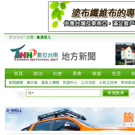
新使用者?
註冊
|
會員登入
首頁
政治
社會
美食
旅遊
生活
新聞總覽
圖片集
最多人瀏覽
民調中心
公共消息
公私立招考
學習新