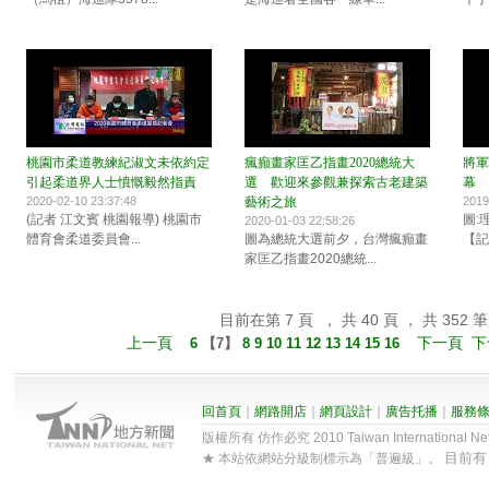
桃園市柔道教練紀淑文未依約定
瘋癲畫家匡乙指畫2020總統大
將軍
引起柔道界人士憤慨毅然指責
選 歡迎來參觀兼探索古老建築
幕 
2020-02-10 23:37:48
藝術之旅
2019
(記者 江文賓 桃園報導) 桃園市
圖:
2020-01-03 22:58:26
體育會柔道委員會...
圖為總統大選前夕，台灣瘋癲畫
【記
家匡乙指畫2020總統...
目前在第 7 頁 ， 共 40 頁 ， 共 352 筆
上一頁
下一頁
下
6
【
7
】
8
9
10
11
12
13
14
15
16
回首頁
｜
網路開店
｜
網頁設計
｜
廣告托播
｜
服務
版權所有 仿作必究 2010 Taiwan International Net Co
目前
★ 本站依網站分級制標示為「普遍級」。