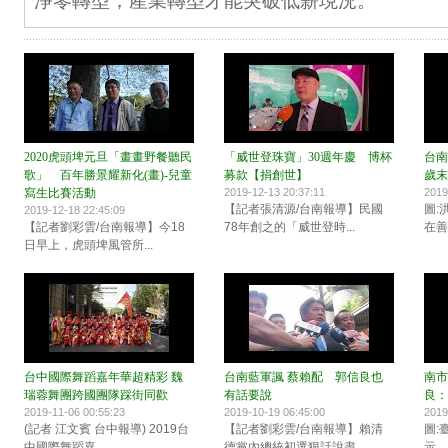
淨零轉型，產業轉型才能突破低薪現況。
2020虎頭埤元旦「畫畫野餐聽民
「威世登珠寶」30週年慶 博杯
台南
歌」 百年勝景耀新化(畫)-兒童
募款【捐創世】
歲末
寫生比賽活動
2019-12-13 20:37:11
2019
【記者張清源/台南報導】民國
圖:
2019-12-18 22:45:09
【記者劉彩雲/台南報導】今18
78年創之的「威世登時...
在善
日早上，虎頭埤風管所...
台中國際舞蹈嘉年華超精彩 魏
台南藍軍諷 蔡賴配 郭信良也
南市
瑞蓉舞團跨國團隊踩街同歡
有話要說
良：
2019-11-06 00:55:23
2019-10-19 06:45:00
2019
(記者 江文賓 台中報導) 2019台
【記者劉彩雲/台南報導】賴清
圖:
中國際舞蹈嘉...
德黨內總統初選狠話說盡...
示，