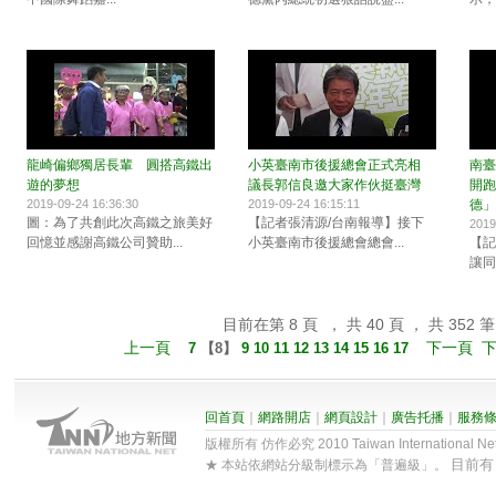
龍崎偏鄉獨居長輩 圓搭高鐵出
小英臺南市後援總會正式亮相
南臺
遊的夢想
議長郭信良邀大家作伙挺臺灣
開跑
2019-09-24 16:36:30
2019-09-24 16:15:11
德」
圖：為了共創此次高鐵之旅美好
【記者張清源/台南報導】接下
2019
回憶並感謝高鐵公司贊助...
小英臺南市後援總會總會...
【記
讓同
目前在第 8 頁 ， 共 40 頁 ， 共 352 筆
上一頁
下一頁
7
【
8
】
9
10
11
12
13
14
15
16
17
回首頁
｜
網路開店
｜
網頁設計
｜
廣告托播
｜
服務
版權所有 仿作必究 2010 Taiwan International Net Co
目前
★ 本站依網站分級制標示為「普遍級」。