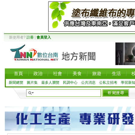
新使用者?
註冊
|
會員登入
首頁
政治
社會
美食
旅遊
生活
新聞總覽
圖片集
最多人瀏覽
民調中心
公共消息
公私立招考
學習新