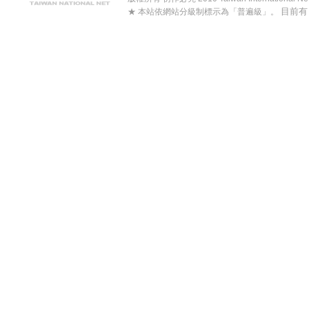
目前
★ 本站依網站分級制標示為「普遍級」。