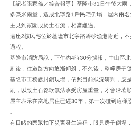
【記者張家倫／綜合報導】基隆巿31日午後大雨，
多毫米雨量，造成北寧路1戶民宅倒塌，屋內兩名
主見到家園毀於土石流，相當難過。
這座2樓民宅位於基隆市北寧路碧砂漁港附近，不
過程。
基隆市消防局說，下午約4時30分據報，中山區
刷後，往道路方向逐漸傾斜，不久後，整幢房子
基隆市工務處封鎖現場，依照目前狀況研判，應
刷，以致土石鬆軟無法承受房屋重量，才會沿著
屋主表示在當地居住已經30年，第一次碰到這樣
。
有目睹的民眾拍下災害發生過程，眼見房子倒塌