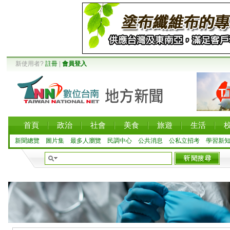
新使用者?
註冊
|
會員登入
首頁
政治
社會
美食
旅遊
生活
新聞總覽
圖片集
最多人瀏覽
民調中心
公共消息
公私立招考
學習新