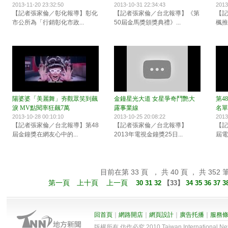
2013-11-20 23:32:50
2013-10-31 22:34:43
2013
【記者張家倫／彰化報導】彰化
【記者張家倫／台北報導】《第
【記
市公所為「行銷彰化市政...
50屆金馬獎頒獎典禮》...
楓推
陽婆婆「美麗舞」夯觀眾笑到飆
金鐘星光大道 女星爭奇鬥艷大
第4
淚 MV點閱率狂飆7萬
露事業線
名單
2013-10-28 00:10:10
2013-10-25 20:08:22
2013
【記者張家倫／台北報導】第48
【記者張家倫／台北報導】
【記
屆金鐘獎在網友心中的...
2013年電視金鐘獎25日...
屆電
目前在第 33 頁 ， 共 40 頁 ， 共 352 
第一頁
上十頁
上一頁
30
31
32
【
33
】
34
35
36
37
3
回首頁
｜
網路開店
｜
網頁設計
｜
廣告托播
｜
服務
版權所有 仿作必究 2010 Taiwan International Net Co