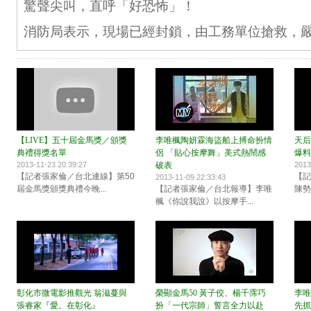
驚聲尖叫，直呼「好恐怖」！
消防局表示，現場已經封鎖，由工務單位搶救，
【LIVE】五十屆金馬獎／頒獎
李唯楓陶妍霖海盜船上搏命扮情
天后
典禮得獎名單
侶 「貼心按摩舞」美式熱鬧感
爆料
2013-11-23 20:39:27
破表
2013
【記者張家倫／台北連線】第50
【記
2013-11-09 22:33:43
屆金馬獎頒獎典禮今晚...
【記者張家倫／台北報導】李唯
陳勢安
楓《你說我說》以按摩手...
彰化市微電影推觀光 翁滋蔓與
榮顯金馬50 黃子佼、楊千霈巧
李唯
張睿家『愛。在彰化』
扮「一代宗師」誓言全力以赴
先抓