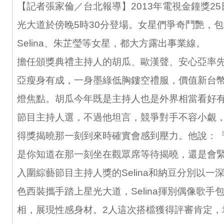
【記者張家倫／台北報導】2013年電視金鐘獎2
光大道於傍晚5時30分登場。女星們爭奇鬥艷，
Selina、朱芷瑩等女星，都大方露出事業線。
擔任頒獎典禮主持人的胡瓜、歐漢聲、安心亞率
亞瘦身有成，一身墨綠低胸鏤空禮服，價值新台幣
燈焦點。胡瓜今年既是主持人也是外界相當看好
節目主持人選，不過他坦言，競爭對手不容小覷
得獎揭曉那一刻到來時確實會感到壓力。他說：
是你知道在那一刻坐在觀眾席等待揭曉，還是會
入圍綜藝節目主持人獎的Selina和納豆分別以一
色西裝攜手踏上星光大道，Selina揮別偶像歌手
相，展現性感身材。2人這次搭檔獲得評審肯定，