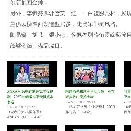
如願抱回金鐘。
另外，李毓芬與郭雪芙一紅、一白禮服亮相，展
星仍以標準西裝造型居多，走簡單帥氣風格。
陶晶瑩、胡瓜、張小燕、侯佩岑則將角逐綜藝節
敲響金鐘，備受矚目。
ANKAM 啟動納斯達克主板規
陳頡翰亮相慈善皇后大會 兩首
社會
劃 2027 年轉板進軍美國資本
經典歌曲震撼全場
正向
市場
2025-12-29 19:48:14
2025
【記者 江文賓 台中報導】 2025
（記
2026-01-04 23:16:21
（記者玉女 桃園報導）
第九屆「中華全...
因焦
ANKAM（OTC：ANK...