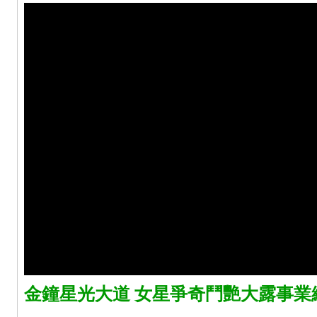
金鐘星光大道 女星爭奇鬥艷大露事業