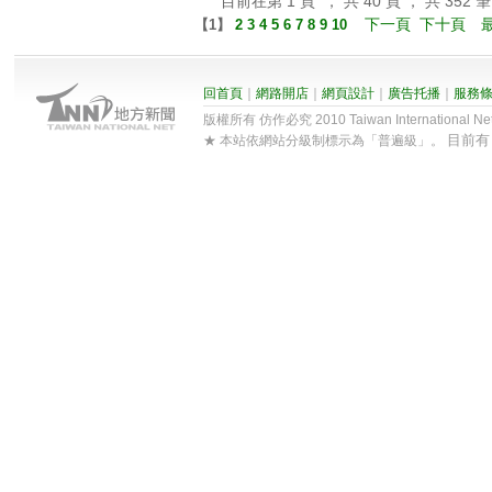
目前在第 1 頁 ， 共 40 頁 ， 共 352 筆
下一頁
下十頁
【
1
】
2
3
4
5
6
7
8
9
10
回首頁
｜
網路開店
｜
網頁設計
｜
廣告托播
｜
服務
版權所有 仿作必究 2010 Taiwan International Net Co
目前
★ 本站依網站分級制標示為「普遍級」。