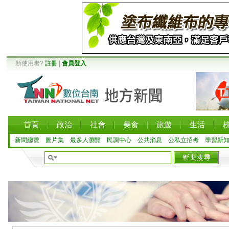
新使用者?
註冊
|
會員登入
首頁
政治
社會
美食
旅遊
生活
新聞總覽
圖片集
最多人瀏覽
民調中心
公共消息
公私立招考
學習新