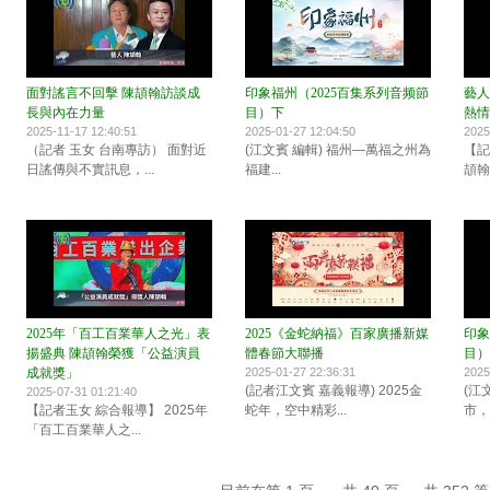
面對謠言不回擊 陳頡翰訪談成
印象福州（2025百集系列音频節
藝人
長與內在力量
目）下
熱情
2025-11-17 12:40:51
2025-01-27 12:04:50
2025
（記者 玉女 台南專訪） 面對近
(江文賓 編輯) 福州—萬福之州為
【記
日謠傳與不實訊息，...
福建...
頡翰
2025年「百工百業華人之光」表
2025《金蛇納福》百家廣播新媒
印象
揚盛典 陳頡翰榮獲「公益演員
體春節大聯播
目）
成就獎」
2025-01-27 22:36:31
2025
(記者江文賓 嘉義報導) 2025金
(江
2025-07-31 01:21:40
【記者玉女 綜合報導】 2025年
蛇年，空中精彩...
市，這
「百工百業華人之...