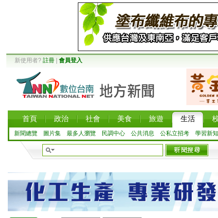
新使用者?
註冊
|
會員登入
首頁
政治
社會
美食
旅遊
生活
新聞總覽
圖片集
最多人瀏覽
民調中心
公共消息
公私立招考
學習新