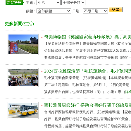
主題：
媒體：
日期：
更多新聞(生活)
奇美博物館《英國國家藝廊珍藏展》攜手高美
【記者黃緒勳台南報導】奇美博物館國際大展《從拉斐
受到民眾熱烈迴響，開展不到兩週已突破3萬人次參觀；
要國際特展，奇美博物館特別與高雄市立美術館《瞬間－穿越
2024西拉雅森活節「毛孩運動會」毛小孩同
毛小孩同樂會歡樂登場。(記者黃緒勳攝) 【本報記者黃緒
第二場主題活動「毛孩運動會」於5月11、12日Q萌登
孩多數來自台南，也有遠從高雄（岡山、小港）專...(
詳
西拉雅母親節好行 搭乘台灣好行關子嶺線及菱
台灣好行西拉雅母親節便利好行。(記者黃緒勳攝) 【記
好行，搭乘台灣好行關子嶺線及菱波官田線抽9999黃金
母親節將屆，趕緊帶媽媽搭乘台灣好行關子嶺線及菱波官田.