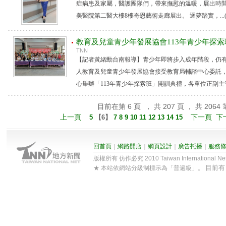
症病患及家屬，醫護團隊們，帶來撫慰的溫暖，展出時間自1
美醫院第二醫大樓8樓奇恩藝術走廊展出。 逐夢踏實，...
教育及兒童青少年發展協會113年青少年探索
TNN
【記者黃緒勳台南報導】青少年即將步入成年階段，仍
人教育及兒童青少年發展協會接受教育局輔諮中心委託，本
心舉辦「113年青少年探索班」開訓典禮，各單位正副主管均
目前在第 6 頁 ， 共 207 頁 ， 共 2064 
上一頁
下一頁
下
5
【
6
】
7
8
9
10
11
12
13
14
15
回首頁
｜
網路開店
｜
網頁設計
｜
廣告托播
｜
服務
版權所有 仿作必究 2010 Taiwan International Net Co
目前
★ 本站依網站分級制標示為「普遍級」。