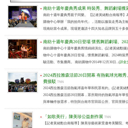
南紡十週年慶典秀成果 時裝秀、舞蹈劇場獲
南紡十週年慶典秀親子同樂。 【記者黃緒勳台南報導】
購物中心舉辦「我的拾尚年代」，活動以服裝走秀為主
現南紡當今成果。現場更邀請十四大知名品牌與五十多個市集
南紡十週年慶典20日登場 懷舊舞蹈劇場、20
南紡購物中心十週年慶典舊情綿綿演出。(記者黃緒勳攝)
物中心十週年慶典20日登場，懷舊舞蹈劇場、2024時
驗活動、市集攤商。 南紡購物中2014年12月30日...(
詳全
2024西拉雅森活節20日開幕 有熱氣球光雕
費接駁
TNN
2024西拉雅森活節熱氣球嘉年華和民眾有約。(記者黃緒
2024西拉雅森活節20日開幕，眾所期待的熱氣球嘉年
與車輛停放需求，特別與台南市官田區公所、官田里辦公..
「如歌美行」陳美珍公益創作展
TNN
【記者黃緒勳台南報導】陳美珍藝術家受邀奇美醫院、