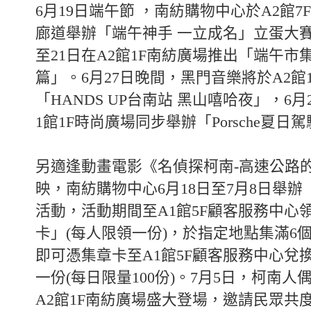
6月19日端午節 ，南紡購物中心於A2館7
廊道舉辦「端午神手 一立成名」立蛋大賽
至21日在A2館1F南紡廣場推出「端午市
篇」。6月27日晚間，黑門音樂將於A2館
「HANDS UP台南站 黑山嘻哈夜」，6月
1館1F時尚廣場同步舉辦「Porsche夏
另適逢動畫電影《名偵探柯南-高速公路
映，南紡購物中心6月18日至7月8日舉
活動，活動期間至A1館5F顧客服務中心
卡」(每人限領一份)，於指定地點集滿6
即可憑集章卡至A1館5F顧客服務中心兌
一份(每日限量100份)。7月5日，柯南
A2館1F南紡廣場盛大登場，邀請民眾共