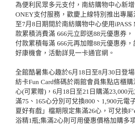
為便利民眾多元支付，南紡購物中心新增一卡
ONEY支付服務，歡慶上線特別推出專屬活
至7月8日期間於南紡購物中心使用iPASS M
款累積消費滿 666元立即送88元優惠券
付款累積每滿 666元再加贈88元優惠券
好康機會，活動詳見一卡通官網。
全館酷暑集心趣於6月18日至8月30日登
紡卡Fun Card條碼於兩館會員集點店櫃購滿
心(可累贈)，6月18日至21日購滿23,000
滿75、165心分別可兌換800、1,900元
夏好有戲」檔期限定集滿26心，可兌換F’
浴精1瓶;集滿2心則可用優惠價格加購多