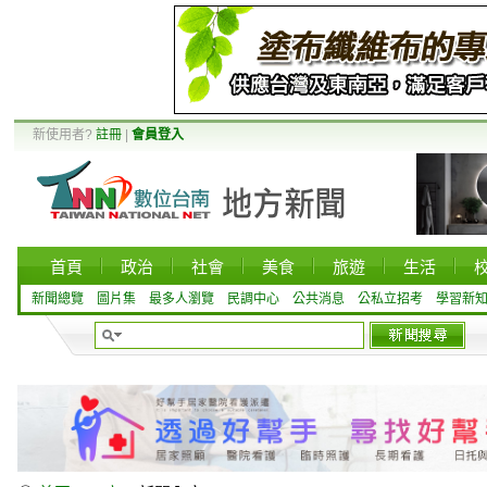
新使用者?
註冊
|
會員登入
首頁
政治
社會
美食
旅遊
生活
新聞總覽
圖片集
最多人瀏覽
民調中心
公共消息
公私立招考
學習新