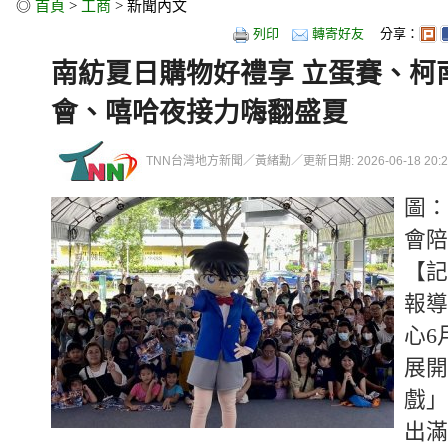
◎
首頁
>
工商
> 新聞內文
列印
轉寄好友
分享：
南紡夏日購物好禮享 立蛋賽、柯
會、嘻哈夜接力嗨翻盛夏
TNN台灣地方新聞／黃緒勳／更新日期: 2026-06-18 20:29
圖：
會陪
【記
報導
心6
展開
戲」
出滿5