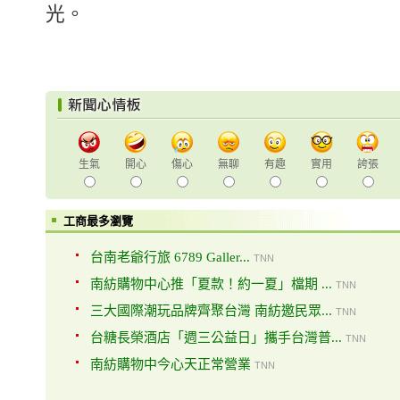
光。
生氣
開心
傷心
無聊
有趣
實用
誇張
工商最多瀏覽
台南老爺行旅 6789 Galler...
TNN
南紡購物中心推「夏款！約一夏」檔期 ...
TNN
三大國際潮玩品牌齊聚台灣 南紡邀民眾...
TNN
台糖長榮酒店「週三公益日」攜手台灣普...
TNN
南紡購物中今心天正常營業
TNN