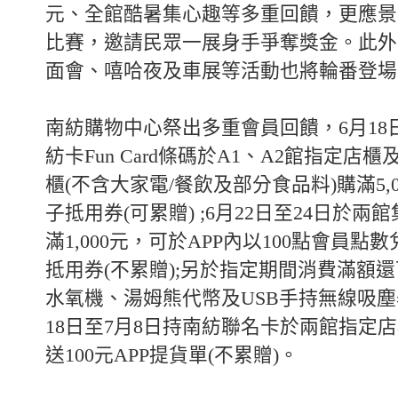
元、全館酷暑集心趣等多重回饋，更應景
比賽，邀請民眾一展身手爭奪獎金。此外
面會、嘻哈夜及車展等活動也將輪番登場
南紡購物中心祭出多重會員回饋，6月18
紡卡Fun Card條碼於A1、A2館指定店
櫃(不含大家電/餐飲及部分食品料)購滿5,0
子抵用券(可累贈) ;6月22日至24日於
滿1,000元，可於APP內以100點會員點數
抵用券(不累贈);另於指定期間消費滿額
水氧機、湯姆熊代幣及USB手持無線吸塵
18日至7月8日持南紡聯名卡於兩館指定店櫃
送100元APP提貨單(不累贈)。