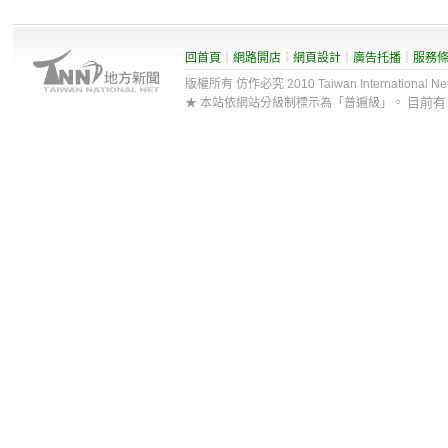
回首頁
｜
網路開店
｜
網頁設計
｜
廣告托播
｜
服務
版權所有 仿作必究 2010 Taiwan International Net Co
目前
★ 本站依網站分級制標示為「普遍級」。