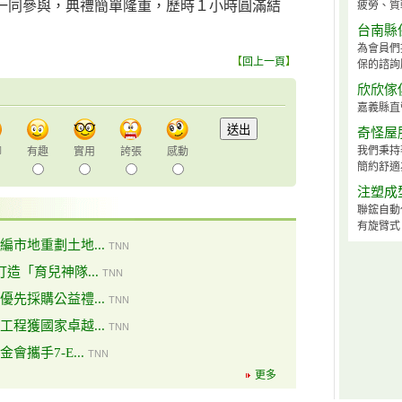
一同參與，典禮簡單隆重，歷時１小時圓滿結
疲勞、質
台南縣
為會員們
【
回上一頁
】
保的諮詢
欣欣傢
嘉義縣直
奇怪屋
我們秉持
聊
有趣
實用
誇張
感動
簡約舒適
注塑成
聯鋐自動
有旋臂式、
市地重劃土地...
TNN
造「育兒神隊...
TNN
先採購公益禮...
TNN
程獲國家卓越...
TNN
攜手7-E...
TNN
更多