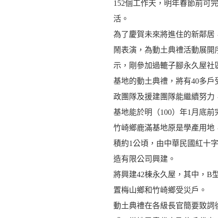
152個工作天，明年春節前可
活。
為了慶賀未來將進住的新鄰居
鬧表演，為動土典禮活動展開
示，剛參加過轆子腳永久屋社
基地的動土典禮，將有40多
政團隊及援建團隊能繼續努力
基地能於明（100）年1月底
竹崎鄉鹿滿基地原是學產用地
積約1公頃，由中華民國紅十
造有限公司興建。
將興建42棟永久屋，其中，B型
置梅山鄉和竹崎鄉受災戶。
動土典禮在各級長官簡要致詞