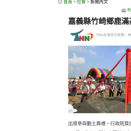
◎
首頁
>
社會
> 新聞內文
列
嘉義縣竹崎鄉鹿滿
TNN台灣地方新聞／林琨璋／
出席參與動土典禮，行政院莫