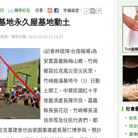
印
轉寄好友
分享：
字級設定：
基地永久屋基地動土
更新日期: 2010-10-04 17:14:37
(記者林琨璋/台南報導)為
安置嘉義縣梅山鄉、竹崎
鄉莫拉克風災受災民眾，
竹崎鹿滿基地今（3）日動
土開工，中華民國紅十字
會脤濟處長陳宗良、嘉義
社會
縣長張花冠、竹崎鄉長溫
刺青
良恭等及住民代表們，都
俏女
拉克重建會也由家園重建處長葉仁博參與。預計
藏傳