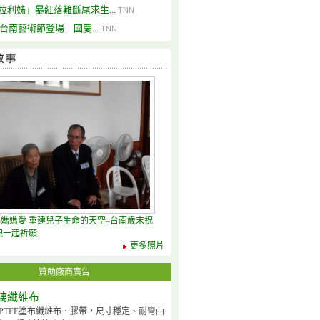
拉利姊」暴紅落難斷尾求生...
TNN
21台南藝術節登場 國慶...
TNN
媽媽愛 重建兒子生命的天空–台南歲末祝
親一起祈願
更多照片
贊助廠商廣告
璃纖維布
PTFE塗布纖維布．膠帶，尺寸穩定、耐彎曲