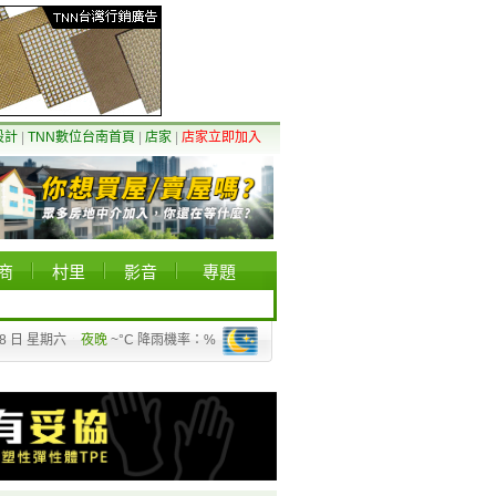
設計
|
TNN數位台南首頁
|
店家
|
店家立即加入
商
村里
影音
專題
08 日 星期六
夜晚
~°C 降雨機率：%