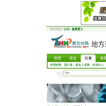
新使用者?
註冊
|
會員登入
首頁
政治
社會
美
新聞總覽
圖片集
最多人瀏覽
民調中心