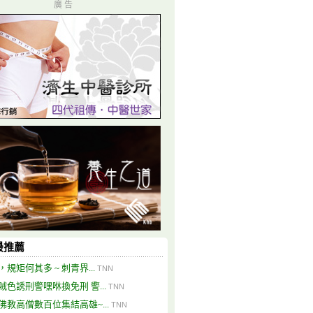
廣 告
最推薦
，規矩何其多 ~ 刺青界...
TNN
賊色誘刑警嘿咻換免刑 警...
TNN
佛教高僧數百位集結高雄~...
TNN