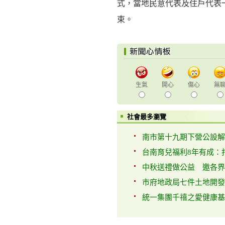
式，當地民意代表及住戶代表
束。
生氣
開心
傷心
無
社會最多瀏覽
南市第十九期下營公設解編
台南育兒福利8年有成：打
中秋送禮做公益 邀各界優
市府地政局七件土地開發工
統一集團千禧之愛健康基金會