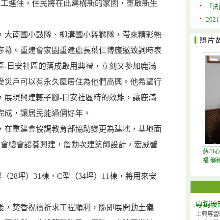
完工進住，住民將在此建構新的家園，重啟新生
「法
20
，大南國小鼓隊、柳溝國小舞獅隊，帶來精彩熱
序幕。重建會家園重建處長葉仁博應邀致詞時表
區-日安社區的落成啟用典禮，立刻又參加鹿滿
戶受災戶可以有永久屋居住為他們高興。他希望行
，展現興建轆子腳-日安社區時的效能，讓鹿滿
前完成，讓居民能過個好年。
，在重建會協調教育部協助變更為建地，基地面
字會總會認養興建，詹勳次建築師設計，宏威營
慈母心
福 鄉
（28坪）31棟，C型（34坪）11棟，將用來安
專銷玻
後，焚香祝禱祈求工程順利，隨即展開動土儀
上興專營