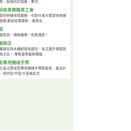
輕、超強抗拉強度，更可...
保險業務職業工會
提供勞健保等服務，也對社會大眾提供勞健
服務,歡迎從事壽險、產險及...
俱
營家具，價格優惠，包君滿意！
服飾店
著誠信與永續經營為理念，並注重於價值與
為主旨， 專售當季最新韓版...
型專用機械手臂
化為注塑成型專用機械手臂製造商，產品計
迷你型/中型/大型橫走式...