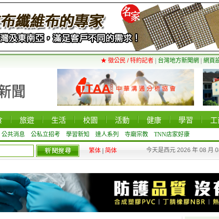
★ 徵公民 / 特約記者
|
台灣地方新聞網
|
網頁
食
旅遊
生活
校園
活動
健康
學習
工
公共消息
公私立招考
學習新知
達人系列
寺廟宗教
TNN店家好康
今天是西元 2026 年 08 月 
繁体
|
简体