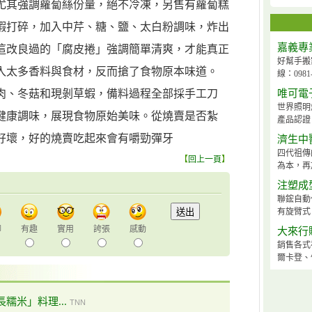
尤其強調蘿蔔絲份量，絕不冷凍，另售有蘿蔔糕
蝦打碎，加入中芹、糖、鹽、太白粉調味，炸出
嘉義專
這改良過的「腐皮捲」強調簡單清爽，才能真正
好幫手搬
入太多香料與食材，反而搶了食物原本味道。
線：0981-
肉、冬菇和現剝草蝦，備料過程全部採手工刀
唯可電
世界照明
健康調味，展現食物原始美味。從燒賣是否紮
產品認證
好壞，好的燒賣吃起來會有嚼勁彈牙
濟生中
四代祖傳
【
回上一頁
】
為本，再
注塑成
聯鋐自動
有旋臂式、
聊
有趣
實用
誇張
感動
大來行
銷售各式
爾卡登、
糯米」料理...
TNN