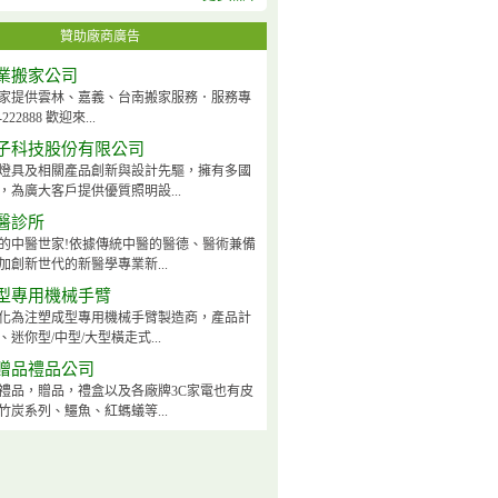
贊助廠商廣告
業搬家公司
家提供雲林、嘉義、台南搬家服務．服務專
222888 歡迎來...
子科技股份有限公司
燈具及相關產品創新與設計先驅，擁有多國
，為廣大客戶提供優質照明設...
醫診所
的中醫世家!依據傳統中醫的醫德、醫術兼備
加創新世代的新醫學專業新...
型專用機械手臂
化為注塑成型專用機械手臂製造商，產品計
迷你型/中型/大型橫走式...
贈品禮品公司
禮品，贈品，禮盒以及各廠牌3C家電也有皮
竹炭系列、鱷魚、紅螞蟻等...