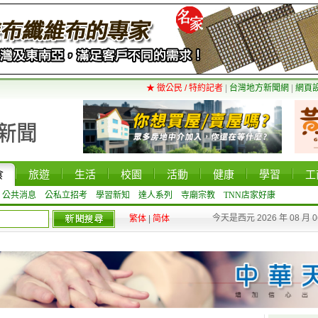
★ 徵公民 / 特約記者
|
台灣地方新聞網
|
網頁
食
旅遊
生活
校園
活動
健康
學習
工
公共消息
公私立招考
學習新知
達人系列
寺廟宗教
TNN店家好康
今天是西元 2026 年 08 月 
繁体
|
简体