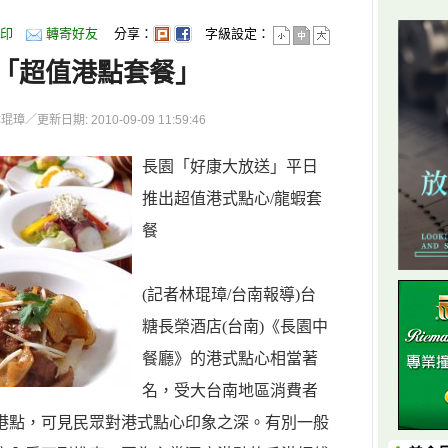
印
轉寄好友
分享：
字級設定：
「超值港點套餐」
更新日期: 2010-09-09 11:59:46
長園「好康大放送」平日
推出超值港式點心/龍蝦套
餐
(記者林琨璋/台南報導)台
糖長榮酒店(台南)《長園中
餐廳》的港式點心相當著
名，受大台南地區消費者
港點，可見民眾對港式點心印象之深。有別一般