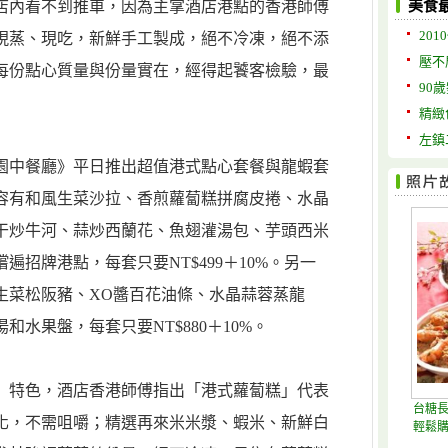
店內看不到推車，因為主掌酒店港點的香港師傅
美食
201
現蒸、現吃，新鮮手工製成，絕不冷凍，絕不添
壓不
每份點心質量與份量實在，經得起饕客檢驗，最
90
精緻
左鎮
長園中餐廳》平日推出超值港式點心套餐與龍蝦套
容有和風生菜沙拉、香煎蘿蔔糕拼腐皮捲、水晶
干炒牛河、蒜炒西蘭花、魚翅灌湯包、芋頭西米
遍招牌港點，每套只要NT$499＋10%。另一
生菜松阪豬、XO醬百花油條、水晶蒜蓉蒸龍
水果盤，每套只要NT$880＋10%。
」特色，酒店香港師傅指出「港式蘿蔔糕」代表
台糖長
化，不需咀嚼；精選再來米米漿、蝦米、新鮮白
輕鬆