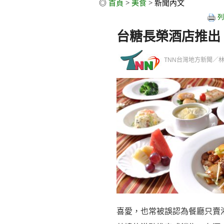
◎
首頁
>
美食
> 新聞內文
列
台糖長榮酒店推出
TNN台灣地方新聞／林琨璋／
喜愛，也常被誤認為餐廳只賣