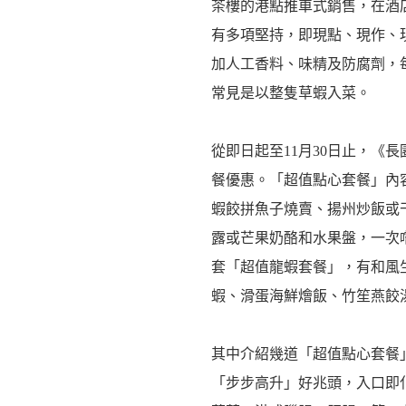
茶樓的港點推車式銷售，在酒
有多項堅持，即現點、現作、
加人工香料、味精及防腐劑，
常見是以整隻草蝦入菜。
從即日起至11月30日止，《
餐優惠。「超值點心套餐」內
蝦餃拼魚子燒賣、揚州炒飯或
露或芒果奶酪和水果盤，一次嚐
套「超值龍蝦套餐」，有和風
蝦、滑蛋海鮮燴飯、竹笙燕餃湯和
其中介紹幾道「超值點心套餐
「步步高升」好兆頭，入口即