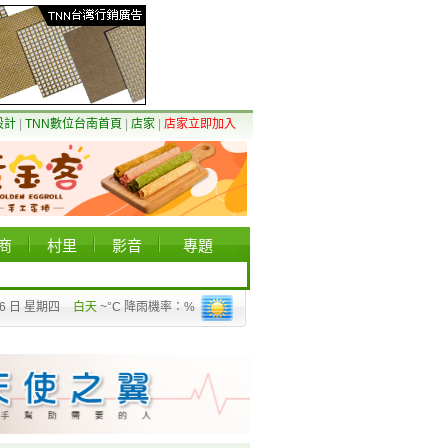
設計
|
TNN數位台南首頁
|
店家
|
店家立即加入
商
村里
影音
專題
06 日 星期四
白天
~°C 降雨機率：%