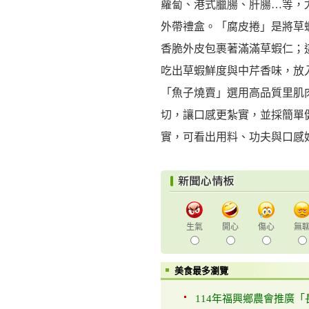
蘿蔔、港式臘腸、肝腸…等，
外帶禮盒。「腐皮捲」是將草
香脆外皮包裹著滿滿草蝦仁；
吃出草蝦鮮度與中芹香味，放
「魚子燒賣」選用高品質里肌
切，讓口感更紮實，並採簡單
實，可看出用料、功夫與口感
生氣
開心
傷心
無
美食最多瀏覽
114年福興鄉農會推廣「長