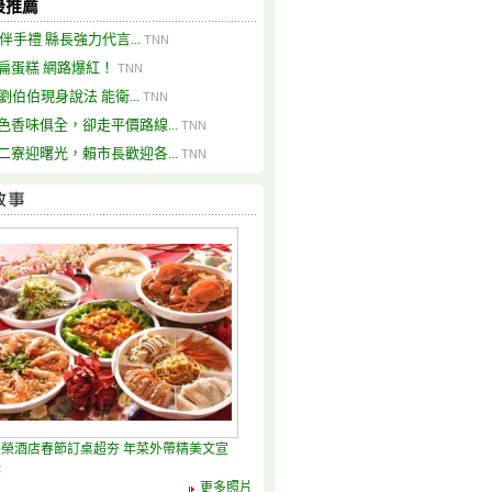
最推薦
0伴手禮 縣長強力代言...
TNN
扁蛋糕 網路爆紅！
TNN
歲劉伯伯現身說法 能衛...
TNN
色香味俱全，卻走平價路線...
TNN
二寮迎曙光，賴市長歡迎各...
TNN
榮酒店春節訂桌超夯 年菜外帶精美文宣
購
更多照片