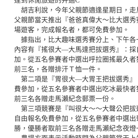
達到休閒旅遊的弁遄C
胡吉利說，今年父親節適逢星期日，走
父親節當天推出『爸爸真偉大～比大選秀
場遊客，完成報名者，都可免費參加。
據指出，比大趣味選秀賽分上、下午各
內容有『搖很大—大馬達把拔選秀』：採
加。從五名參賽者中選出呼拉圈搖最久者
前三名，各贈排汗Ｔ恤一件。
第二項是『胃很大—大胃王把拔選秀』
費參加，從五名參賽者中選出吃冰最快者
前三名各贈走馬瀨紀念郵票一份。
第三項競賽是『叫很大～～大聲公把拔
自由報名免費參加，從五名參賽者中選出
勝，優勝者取前三名各贈走馬瀨紀念夜燈