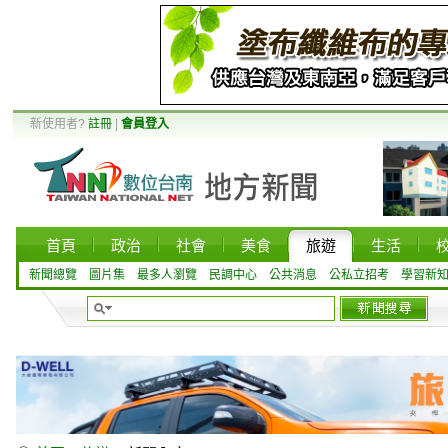
新使用者?
註冊
|
會員登入
首頁
政治
社會
美食
旅遊
生活
新聞總覽
圖片集
最多人瀏覽
民調中心
公共消息
公私立招考
學習新