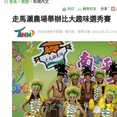
◎
首頁
>
旅遊
> 新聞內文
列印
轉寄好友
分享：
走馬瀨農場舉辦比大趣味選秀賽
TNN台灣地方新聞／陳河忠／更新日期: 2010-08-23 13:21