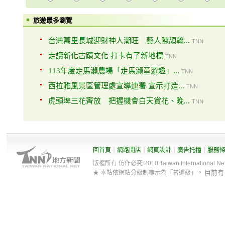
旅遊最多瀏覽
台灣萬里長城迎財神人潮旺 藝人陳頡翰...
TNN
走讀新化古蹟文化 打卡有了新地標
TNN
113年度走馬瀨農場「走馬瀨童遊趣」...
TNN
西拉雅風景區管理處宣導連署 宣示打造...
TNN
虎頭埤三花齊放 把握機會白天賞花、晚...
TNN
回首頁
｜
網路開店
｜
網頁設計
｜
廣告托播
｜
服務
版權所有 仿作必究 2010 Taiwan International Net Co
目前
★ 本站依網站分級制標示為「普遍級」。