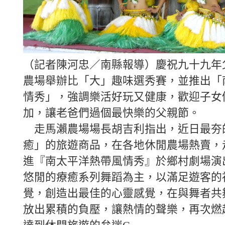
（記者陳河忠／南縣報導）慶祝九十九年
農場舉辦比「大」趣味選秀賽，並推出「
情秀」，強調樂活好玩又健康，歡迎子女
加，讓老爸們過個最快樂的父親節。
走馬瀨農場場長胡吉利指出，近日最夯
癒」的旅遊商品，在各地休閒農場熱賣，
進『南太平洋熱帶風情秀』於鄉村劇場演
悠閒的療癒系列舞蹈為主，以滿足遊客的
覺，創造出最佳的心靈感覺，在與舞者共
放出累積的負壓，讓熱情的聲樂，再次燃