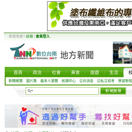
新使用者?
註冊
|
會員登入
首頁
政治
社會
美食
旅遊
生活
新聞總覽
圖片集
最多人瀏覽
民調中心
公共消息
公私立招考
學習新