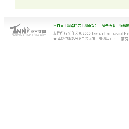
回首頁
｜
網路開店
｜
網頁設計
｜
廣告托播
｜
服務
版權所有 仿作必究 2010 Taiwan International Net Co
目前
★ 本站依網站分級制標示為「普遍級」。