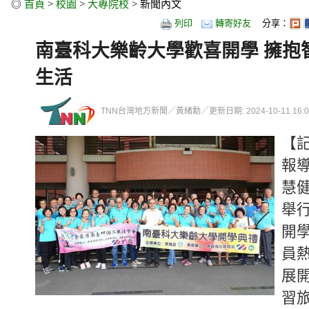
◎
首頁
>
校園
>
大專院校
> 新聞內文
列印
轉寄好友
分享：
南臺科大樂齡大學歡喜開學 擁抱
生活
TNN台灣地方新聞／黃緒勳／更新日期: 2024-10-11 16:01
【
報
慧
舉
開
員
展
習