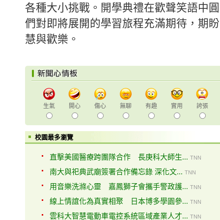
各種大小挑戰。開學典禮在歡聲笑語中圓
們對即將展開的學習旅程充滿期待，期盼
慧與歡樂。
生氣
開心
傷心
無聊
有趣
實用
誇張
校園最多瀏覽
直擊美國醫療跨團隊合作 長庚科大師生...
TNN
南大與祀典武廟簽署合作備忘錄 深化文...
TNN
用音樂洗滌心靈 嘉鳳獅子會攜手警政護...
TNN
線上情誼化為真實相聚 日本博多學園參...
TNN
雲科大智慧電動車電控系統區域產業人才...
TNN