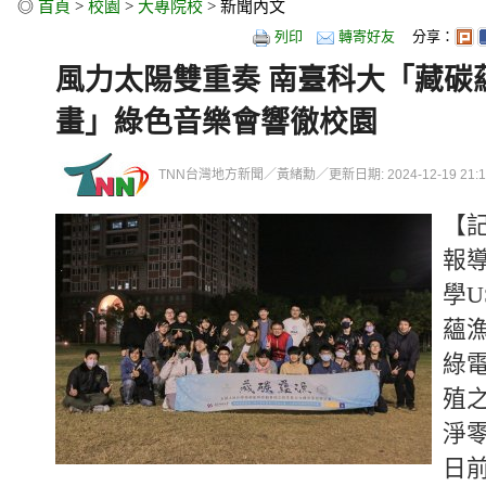
◎
首頁
>
校園
>
大專院校
> 新聞內文
列印
轉寄好友
分享：
風力太陽雙重奏 南臺科大「藏碳蘊
畫」綠色音樂會響徹校園
TNN台灣地方新聞／黃緒勳／更新日期: 2024-12-19 21:14
【
報
學U
蘊
綠
殖
淨
日前