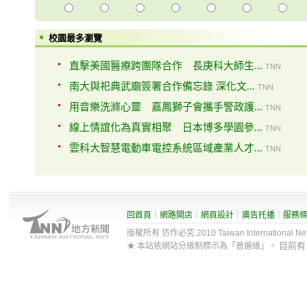
校園最多瀏覽
直擊美國醫療跨團隊合作 長庚科大師生...
TNN
南大與祀典武廟簽署合作備忘錄 深化文...
TNN
用音樂洗滌心靈 嘉鳳獅子會攜手警政護...
TNN
線上情誼化為真實相聚 日本博多學園參...
TNN
雲科大智慧電動車電控系統區域產業人才...
TNN
回首頁
｜
網路開店
｜
網頁設計
｜
廣告托播
｜
服務
版權所有 仿作必究 2010 Taiwan International Net Co
目前
★ 本站依網站分級制標示為「普遍級」。