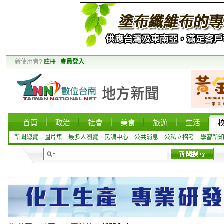
新使用者?
註冊
|
會員登入
首頁
政治
社會
美食
旅遊
生活
新聞總覽
圖片集
最多人瀏覽
民調中心
公共消息
公私立招考
學習新