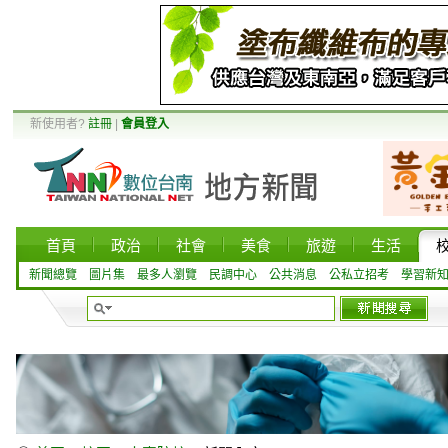
新使用者?
註冊
|
會員登入
首頁
政治
社會
美食
旅遊
生活
新聞總覽
圖片集
最多人瀏覽
民調中心
公共消息
公私立招考
學習新