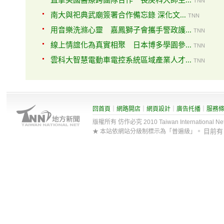
直擊美國醫療跨團隊合作 長庚科大師生...
TNN
南大與祀典武廟簽署合作備忘錄 深化文...
TNN
用音樂洗滌心靈 嘉鳳獅子會攜手警政護...
TNN
線上情誼化為真實相聚 日本博多學園參...
TNN
雲科大智慧電動車電控系統區域產業人才...
TNN
回首頁
｜
網路開店
｜
網頁設計
｜
廣告托播
｜
服務
版權所有 仿作必究 2010 Taiwan International Net Co
目前
★ 本站依網站分級制標示為「普遍級」。