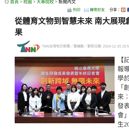
◎
首頁
>
校園
>
大專院校
> 新聞內文
列印
轉寄好友
分享：
從體育文物到智慧未來 南大展現
果
TNN台灣地方新聞／黃緒勳／更新日期: 2024-12-25 20:54
【
報
學於
「
來
發
會
生2